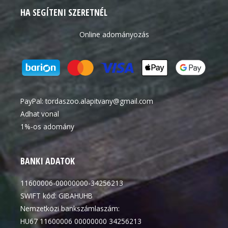
HA SEGÍTENI SZERETNÉL
Online adományozás
PayPal:
tordaszoo.alapitvany@gmail.com
Adhat vonal
1%-os adomány
BANKI ADATOK
11600006-00000000-34256213
SWIFT kód: GIBAHUHB
Nemzetközi bankszámlaszám:
HU67 11600006 00000000 34256213