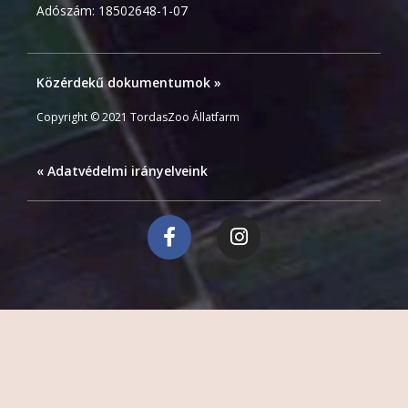
Adószám: 18502648-1-07
Közérdekű dokumentumok »
Copyright © 2021 TordasZoo Állatfarm
« Adatvédelmi irányelveink
F
I
a
n
c
s
e
t
b
a
o
g
o
r
k
a
-
m
f