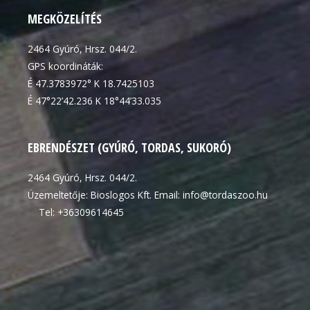
MEGKÖZELÍTÉS
2464 Gyúró, Hrsz. 044/2.
GPS koordináták:
É 47.3783972° K 18.7425103
É 47°22’42.236 K 18°44’33.035
EBRENDÉSZET (GYÚRÓ, TORDAS, SUKORÓ)
2464 Gyúró, Hrsz. 044/2.
Üzemeltetője: Bioslogos Kft. Email: info@tordaszoo.hu
Tel: +36309614645