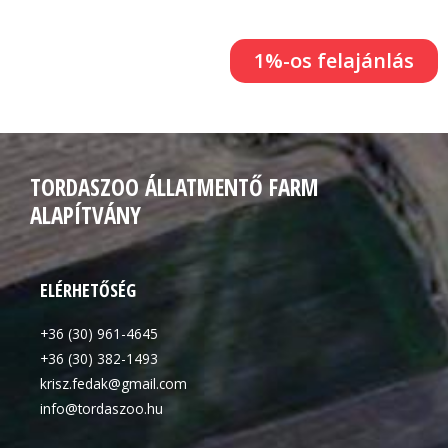
1%-os felajánlás
TORDASZOO ÁLLATMENTŐ FARM
ALAPÍTVÁNY
ELÉRHETŐSÉG
+36 (30) 961-4645
+36 (30) 382-1493
krisz.fedak@gmail.com
info@tordaszoo.hu