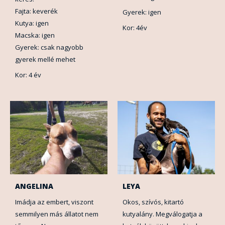
Fajta: keverék
Gyerek: igen
Kutya: igen
Kor: 4év
Macska: igen
Gyerek: csak nagyobb
gyerek mellé mehet
Kor: 4 év
ANGELINA
LEYA
Imádja az embert, viszont
Okos, szívós, kitartó
semmilyen más állatot nem
kutyalány. Megválogatja a