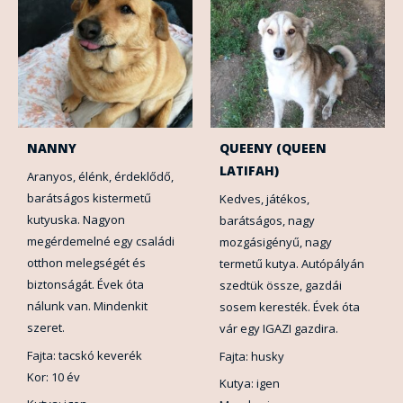
NANNY
QUEENY (QUEEN
LATIFAH)
Aranyos, élénk, érdeklődő,
barátságos kistermetű
Kedves, játékos,
kutyuska. Nagyon
barátságos, nagy
megérdemelné egy családi
mozgásigényű, nagy
otthon melegségét és
termetű kutya. Autópályán
biztonságát. Évek óta
szedtük össze, gazdái
nálunk van. Mindenkit
sosem keresték. Évek óta
szeret.
vár egy IGAZI gazdira.
Fajta: tacskó keverék
Fajta: husky
Kor: 10 év
Kutya: igen