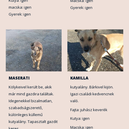
Kutya: igen
Macska: igen
macska: igen
Gyerek: igen
Gyerek: igen
MASERATI
KAMILLA
Kölykeivel került be, akik
kutyalány. Bárkivel kijön.
már mind gazdira találtak.
Igazi családi kedvencnek
Idegenekkel bizalmatlan,
való.
szabadságszerető,
Fajta: juhász keverék
különleges küllemű
Kutya: igen
kutyalány. Tapasztalt gazdit
Macska: igen
keres.