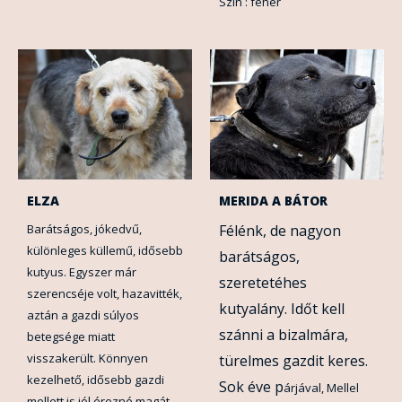
Szín : fehér
ELZA
MERIDA A BÁTOR
Barátságos, jókedvű,
Félénk, de nagyon
különleges küllemű, idősebb
barátságos,
kutyus. Egyszer már
szeretetéhes
szerencséje volt, hazavitték,
kutyalány. Időt kell
aztán a gazdi súlyos
szánni a bizalmára,
betegsége miatt
visszakerült. Könnyen
türelmes gazdit keres.
kezelhető, idősebb gazdi
Sok éve p
árjával, Mellel
mellett is jól érezné magát.