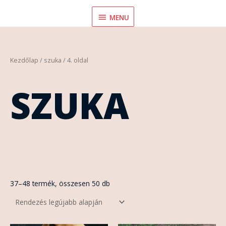
Skip
MENU
MENU
to
content
Sorted
Kezdőlap
/
szuka
/ 4. oldal
by
latest
SZUKA
37–48 termék, összesen 50 db