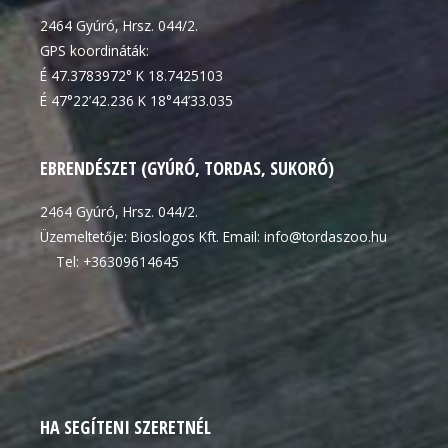
2464 Gyúró, Hrsz. 044/2.
GPS koordináták:
É 47.3783972° K 18.7425103
É 47°22’42.236 K 18°44’33.035
EBRENDÉSZET (GYÚRÓ, TORDAS, SUKORÓ)
2464 Gyúró, Hrsz. 044/2.
Üzemeltetője: Bioslogos Kft. Email: info@tordaszoo.hu
Tel: +36309614645
HA SEGÍTENI SZERETNÉL