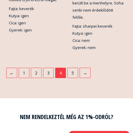
került be a menhelyre. Soha
Fajta: keverék
senki nem érdeklődött
Kutya: igen
felőle.
Cica: igen
Fajta: sharpei keverék
Gyerek: igen
Kutya: igen
Cica: nem
Gyerek: nem
←
1
2
3
4
5
→
NEM RENDELKEZTÉL MÉG AZ 1%-ODRÓL?