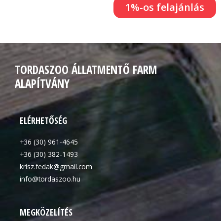
1%-os felajánlás
TORDASZOO ÁLLATMENTŐ FARM
ALAPÍTVÁNY
ELÉRHETŐSÉG
+36 (30) 961-4645
+36 (30) 382-1493
krisz.fedak@gmail.com
info@tordaszoo.hu
MEGKÖZELÍTÉS