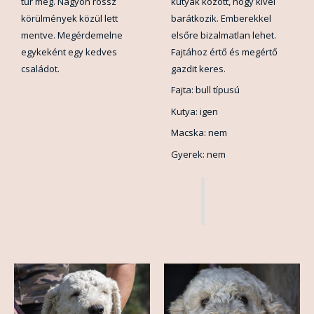
tűr meg. Nagyon rossz
kutyák között, hogy kivel
körülmények közül lett
barátkozik. Emberekkel
mentve. Megérdemelne
elsőre bizalmatlan lehet.
egykeként egy kedves
Fajtához értő és megértő
családot.
gazdit keres.
Fajta: bull típusú
Kutya: igen
Macska: nem
Gyerek: nem