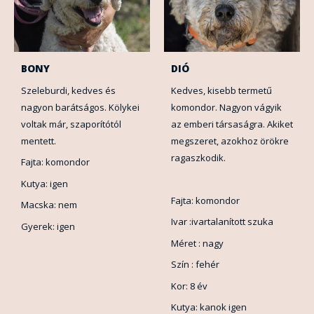
BONY
DIÓ
Szeleburdi, kedves és
Kedves, kisebb termetű
nagyon barátságos. Kölykei
komondor. Nagyon vágyik
voltak már, szaporítótól
az emberi társaságra. Akiket
mentett.
megszeret, azokhoz örökre
ragaszkodik.
Fajta: komondor
Kutya: igen
Fajta: komondor
Macska: nem
Ivar :ivartalanított szuka
Gyerek: igen
Méret : nagy
Szín : fehér
Kor: 8 év
Kutya: kanok igen