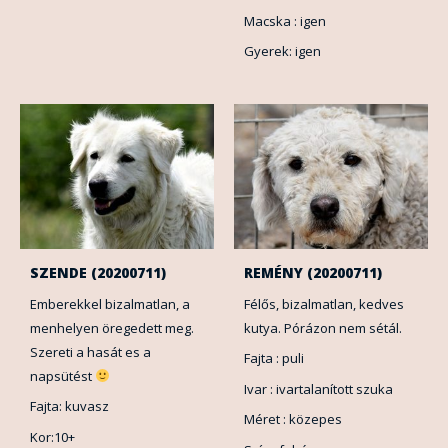
Macska : igen
Gyerek: igen
SZENDE (20200711)
REMÉNY (20200711)
Emberekkel bizalmatlan, a
Félős, bizalmatlan, kedves
menhelyen öregedett meg.
kutya. Pórázon nem sétál.
Szereti a hasát es a
Fajta : puli
napsütést
Ivar : ivartalanított szuka
Fajta: kuvasz
Méret : közepes
Kor:10+