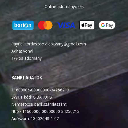
Online adományozás
PayPal:
tordaszoo.alapitvany@gmail.com
Adhat vonal
1%-os adomány
BANKI ADATOK
11600006-00000000-34256213
SWIFT kód: GIBAHUHB
Nemzetközi bankszámlaszám:
HU67 11600006 00000000 34256213
Adószám: 18502648-1-07