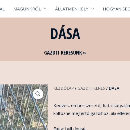
AL
MAGUNKRÓL
ÁLLATMENHELY
HOGYAN SEG
DÁSA
GAZDIT KERESÜNK »
KEZDŐLAP
/
GAZDIT KERES
/ DÁSA
Kedves, emberszerető, fiatal kutyalán
költözne megértő gazdihoz, aki elfeledt
Fajta: bull típusú