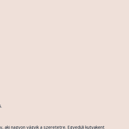
.
y, aki nagyon vágyik a szeretetre. Egyedüli kutyakent