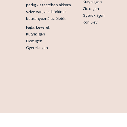
Kutya: igen
pedig kis testében akkora
Cica: igen
szíve van, ami bárkinek
Gyerek: igen
bearanyozná az életét.
Kor: 6 év
Fajta: keverék
Kutya: igen
Cica: igen
Gyerek: igen