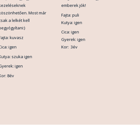
kezeléseknek
emberek jók!
köszönhetően. Most már
Fajta: puli
csak a lelkét kell
Kutya: igen
begyógyítani:)
Cica: igen
Fajta: kuvasz
Gyerek: igen
Cica: igen
Kor: 3év
Kutya: szuka igen
Gyerek: igen
Kor: 8év