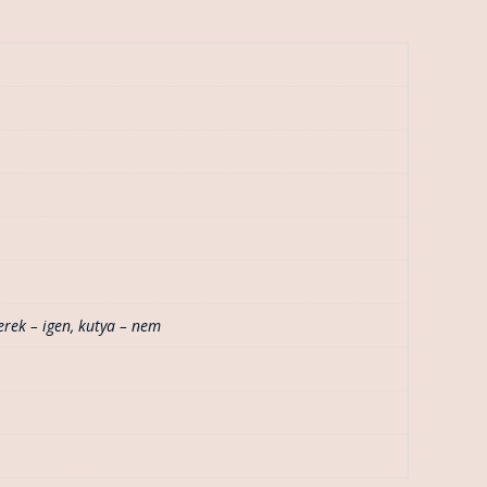
erek – igen
,
kutya – nem