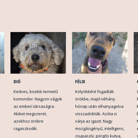
DIÓ
FÉLIX
Kedves, kisebb termetű
Kölyökként fogadták
komondor. Nagyon vágyik
örökbe, majd néhány
az emberi társaságra.
hónap után elhanyagolva
Akiket megszeret,
visszadobták. Azóta is
azokhoz örökre
várja az igazit. Nagy
ragaszkodik.
mozgásigényű, intelligens,
csupaszív, pörgős kutya,