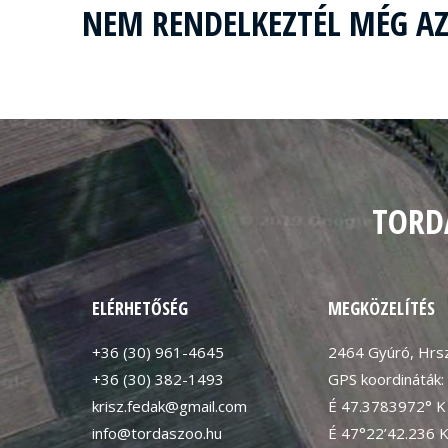
NEM RENDELKEZTÉL MÉG A
TORD
ELÉRHETŐSÉG
MEGKÖZELÍTÉS
+36 (30) 961-4645
2464 Gyúró, Hrsz
+36 (30) 382-1493
GPS koordináták:
krisz.fedak@gmail.com
É 47.3783972° K
info@tordaszoo.hu
É 47°22’42.236 