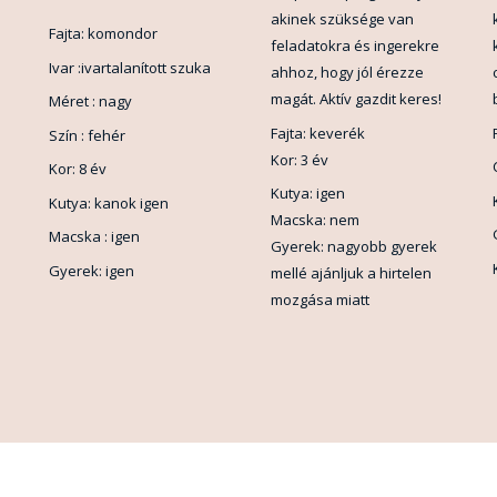
akinek szüksége van
Fajta: komondor
feladatokra és ingerekre
Ivar :ivartalanított szuka
ahhoz, hogy jól érezze
magát. Aktív gazdit keres!
Méret : nagy
Fajta: keverék
Szín : fehér
Kor: 3 év
Kor: 8 év
Kutya: igen
Kutya: kanok igen
Macska: nem
Macska : igen
Gyerek: nagyobb gyerek
Gyerek: igen
mellé ajánljuk a hirtelen
mozgása miatt