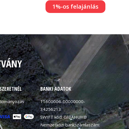
1%-os felajánlás
TVÁNY
 SZERETNÉL
BANKI ADATOK
adományozás
11600006-00000000-
34256213
SWIFT kód: GIBAHUHB
Nemzetközi bankszámlaszám: