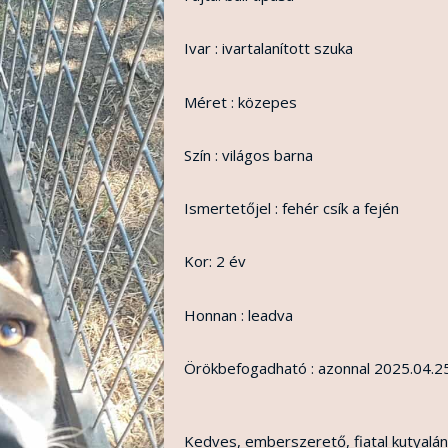
Ivar : ivartalanított szuka
Méret : közepes
Szín : világos barna
Ismertetőjel : fehér csík a fején
Kor: 2 év
Honnan : leadva
Örökbefogadható : azonnal 2025.04.25
Kedves, emberszerető, fiatal kutyalán