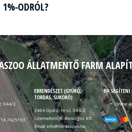
Z 1%-ODRÓL?
ASZOO ÁLLATMENTŐ FARM ALAPÍ
EBRENDÉSZET (GYÚRÓ,
HA SEGÍTENI
TORDAS, SUKORÓ)
. 044/2.
Online 
2464 Gyúró, Hrsz. 044/2.
Üzemeltetője: Bioslogos Kft.
 18.7425103
Email: info@tordaszoo.hu
K