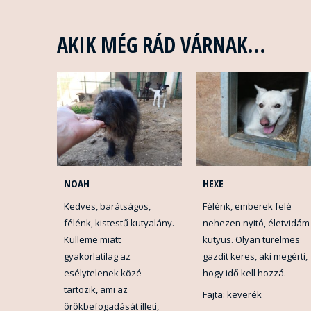
AKIK MÉG RÁD VÁRNAK...
NOAH
HEXE
Kedves, barátságos,
Félénk, emberek felé
félénk, kistestű kutyalány.
nehezen nyitó, életvidám
Külleme miatt
kutyus. Olyan türelmes
gyakorlatilag az
gazdit keres, aki megérti,
esélytelenek közé
hogy idő kell hozzá.
tartozik, ami az
Fajta: keverék
örökbefogadását illeti,