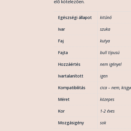
elő kötelezően.
Egészségi állapot
kitűnő
Ivar
szuka
Faj
kutya
Fajta
bull típusú
Hozzáértés
nem igényel
Ivartalanított
igen
Kompatibilitás
cica – nem
,
kisgy
Méret
közepes
Kor
1-2 éves
Mozgásigény
sok