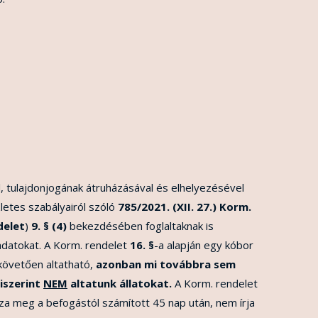
, tulajdonjogának átruházásával és elhelyezésével
letes szabályairól szóló
785/2021. (XII. 27.) Korm.
delet
)
9. § (4)
bekezdésében foglaltaknak is
adatokat. A Korm. rendelet
16. §
-a alapján egy kóbor
 követően altatható,
azonban mi továbbra sem
iszerint
NEM
altatunk állatokat.
A Korm. rendelet
zza meg a befogástól számított 45 nap után, nem írja