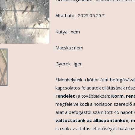
Altatható : 2025.05.25.*
Kutya : nem
Macska : nem
Gyerek : igen
*Menhelyünk a kóbor állat befogásával
kapcsolatos feladatok ellátásának rész
rendelet
(a továbbiakban:
Korm. ren
megfelelve közli a honlapon szereplő 
állat a befogástól számított 45 napot
változtatunk az álláspontunkon, m
is csak az altatás lehetőségét határo