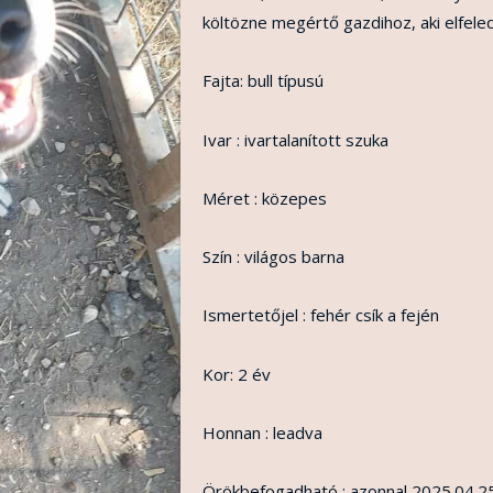
költözne megértő gazdihoz, aki elfeledt
Fajta: bull típusú
Ivar : ivartalanított szuka
Méret : közepes
Szín : világos barna
Ismertetőjel : fehér csík a fején
Kor: 2 év
Honnan : leadva
Örökbefogadható : azonnal 2025.04.25