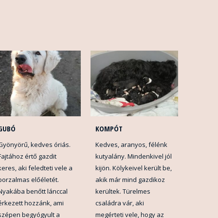
GUBÓ
KOMPÓT
Gyönyörű, kedves óriás.
Kedves, aranyos, félénk
Fajtához értő gazdit
kutyalány. Mindenkivel jól
keres, aki feledteti vele a
kijön. Kölykeivel került be,
borzalmas előéletét.
akik már mind gazdikoz
Nyakába benőtt lánccal
kerültek. Türelmes
érkezett hozzánk, ami
családra vár, aki
szépen begyógyult a
megérteti vele, hogy az