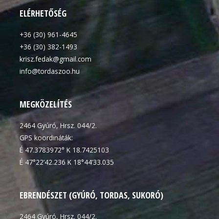
ELÉRHETŐSÉG
+36 (30) 961-4645
+36 (30) 382-1493
krisz.fedak@gmail.com
info@tordaszoo.hu
MEGKÖZELÍTÉS
2464 Gyúró, Hrsz. 044/2.
GPS koordináták:
É 47.3783972° K 18.7425103
É 47°22’42.236 K 18°44’33.035
EBRENDÉSZET (GYÚRÓ, TORDAS, SUKORÓ)
2464 Gyúró, Hrsz. 044/2.