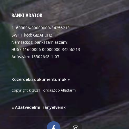
BANKI ADATOK
11600006-00000000-34256213
SWIFT kód: GIBAHUHB
Nemzetközi bankszámlaszám:
HU67 11600006 00000000 34256213
Adószám: 18502648-1-07
Közérdekű dokumentumok »
Copyright © 2021 TordasZoo Állatfarm
« Adatvédelmi irányelveink
F
I