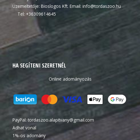
Üzemeltetője: Bioslogos Kft. Email: info@tordaszoo.hu
Tel: +36309614645
HA SEGÍTENI SZERETNÉL
Online adományozás
PayPal:
tordaszoo.alapitvany@gmail.com
Adhat vonal
1%-os adomány