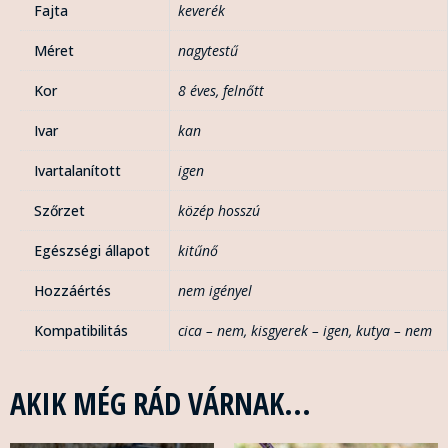
Fajta
keverék
Méret
nagytestű
Kor
8 éves
,
felnőtt
Ivar
kan
Ivartalanított
igen
Szőrzet
közép hosszú
Egészségi állapot
kitűnő
Hozzáértés
nem igényel
Kompatibilitás
cica – nem
,
kisgyerek – igen
,
kutya – nem
AKIK MÉG RÁD VÁRNAK...