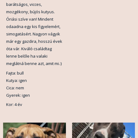
barátságos, vicces,
mozgékony, bújós kutyus.
Óriási szíve van! Mindent
odaadna egy kis figyelemért,
simogatásért. Nagyon vágyik
már egy gazdira, hosszú évek
óta vár. Kiváló családtag
lenne belőle ha valaki
meglátná benne azt, amit mi.:)
Fajta: bull
Kutya: igen
Cica: nem
Gyerek: igen
Kor: 4 év