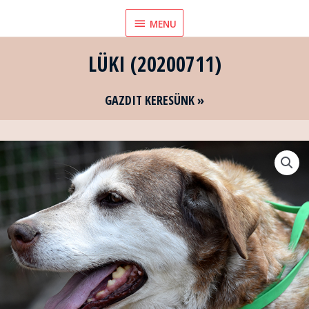
Skip
MENU
MENU
to
content
LÜKI (20200711)
GAZDIT KERESÜNK »