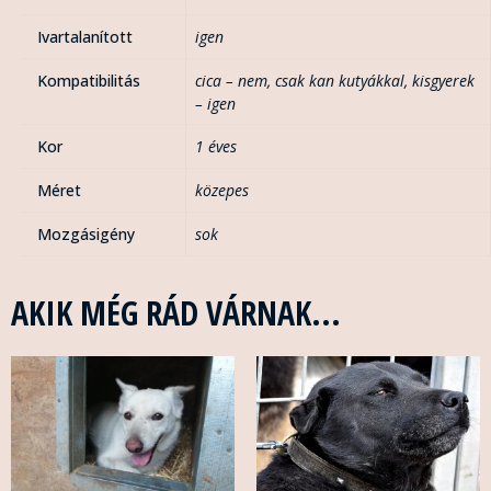
Ivartalanított
igen
Kompatibilitás
cica – nem
,
csak kan kutyákkal
,
kisgyerek
– igen
Kor
1 éves
Méret
közepes
Mozgásigény
sok
AKIK MÉG RÁD VÁRNAK...