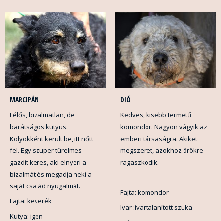
MARCIPÁN
DIÓ
Félős, bizalmatlan, de
Kedves, kisebb termetű
barátságos kutyus.
komondor. Nagyon vágyik az
Kölyökként került be, itt nőtt
emberi társaságra. Akiket
fel. Egy szuper türelmes
megszeret, azokhoz örökre
gazdit keres, aki elnyeri a
ragaszkodik.
bizalmát és megadja neki a
saját család nyugalmát.
Fajta: komondor
Fajta: keverék
Ivar :ivartalanított szuka
Kutya: igen