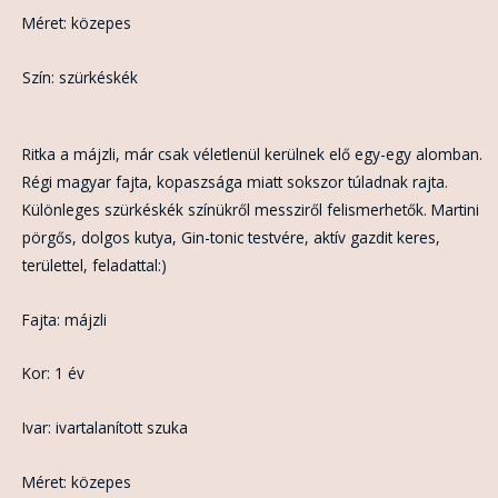
Méret: közepes
Szín: szürkéskék
Ritka a májzli, már csak véletlenül kerülnek elő egy-egy alomban.
Régi magyar fajta, kopaszsága miatt sokszor túladnak rajta.
Különleges szürkéskék színükről messziről felismerhetők. Martini
pörgős, dolgos kutya, Gin-tonic testvére, aktív gazdit keres,
területtel, feladattal:)
Fajta: májzli
Kor: 1 év
Ivar: ivartalanított szuka
Méret: közepes