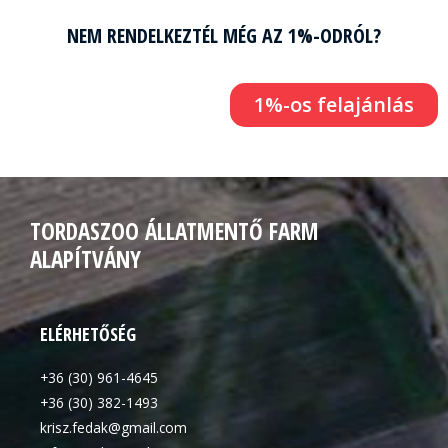
NEM RENDELKEZTÉL MÉG AZ 1%-ODRÓL?
1%-os felajánlás
TORDASZOO ÁLLATMENTŐ FARM
ALAPÍTVÁNY
ELÉRHETŐSÉG
+36 (30) 961-4645
+36 (30) 382-1493
krisz.fedak@gmail.com