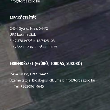
info@tordaszoo.hu
MEGKÖZELÍTÉS
2464 Gyúró, Hrsz. 044/2.
GPS koordináták:
É 47.3783972° K 18.7425103
É 47°22’42.236 K 18°44’33.035
EBRENDÉSZET (GYÚRÓ, TORDAS, SUKORÓ)
2464 Gyúró, Hrsz. 044/2.
Üzemeltetője: Bioslogos Kft. Email: info@tordaszoo.hu
Tel: +36309614645