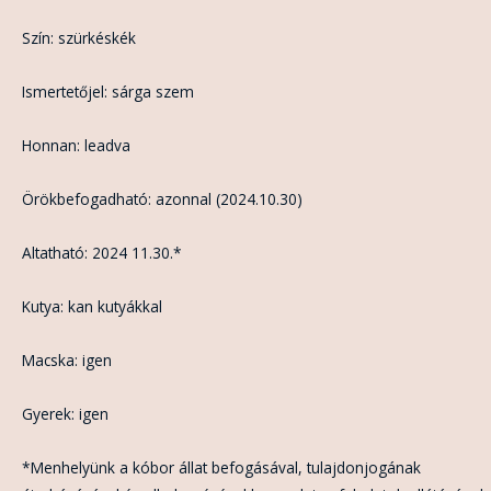
Szín: szürkéskék
Ismertetőjel: sárga szem
Honnan: leadva
Örökbefogadható: azonnal (2024.10.30)
Altatható: 2024 11.30.*
Kutya: kan kutyákkal
Macska: igen
Gyerek: igen
*Menhelyünk a kóbor állat befogásával, tulajdonjogának