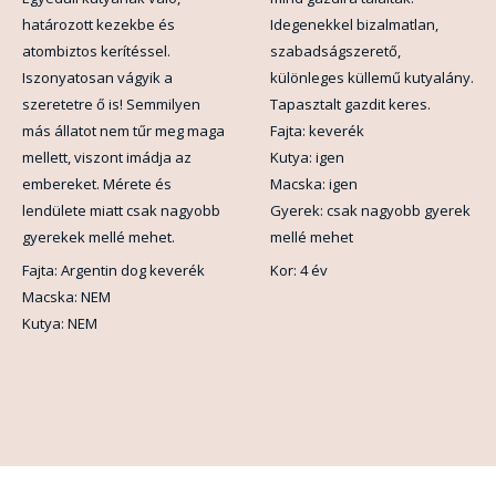
határozott kezekbe és
Idegenekkel bizalmatlan,
atombiztos kerítéssel.
szabadságszerető,
Iszonyatosan vágyik a
különleges küllemű kutyalány.
szeretetre ő is! Semmilyen
Tapasztalt gazdit keres.
más állatot nem tűr meg maga
Fajta: keverék
mellett, viszont imádja az
Kutya: igen
embereket. Mérete és
Macska: igen
lendülete miatt csak nagyobb
Gyerek: csak nagyobb gyerek
gyerekek mellé mehet.
mellé mehet
Fajta: Argentin dog keverék
Kor: 4 év
Macska: NEM
Kutya: NEM