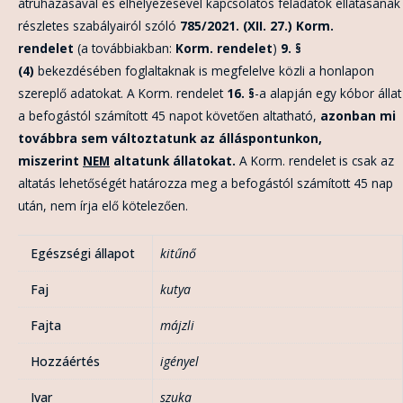
átruházásával és elhelyezésével kapcsolatos feladatok ellátásának
részletes szabályairól szóló
785/2021. (XII. 27.) Korm.
rendelet
(a továbbiakban:
Korm. rendelet
)
9. §
(4)
bekezdésében foglaltaknak is megfelelve közli a honlapon
szereplő adatokat. A Korm. rendelet
16. §
-a alapján egy kóbor állat
a befogástól számított 45 napot követően altatható,
azonban mi
továbbra sem változtatunk az álláspontunkon,
miszerint
NEM
altatunk
állatokat.
A Korm. rendelet is csak az
altatás lehetőségét határozza meg a befogástól számított 45 nap
után, nem írja elő kötelezően.
Egészségi állapot
kitűnő
Faj
kutya
Fajta
májzli
Hozzáértés
igényel
Ivar
szuka