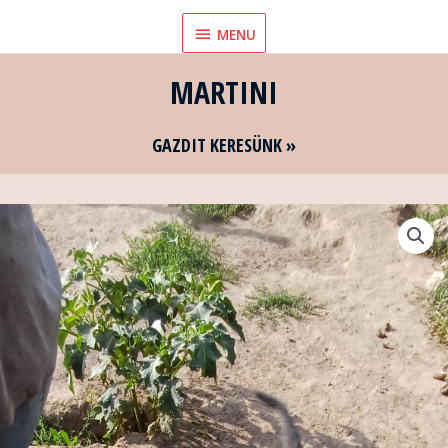
Skip
MENU
MENU
to
content
MARTINI
GAZDIT KERESÜNK »