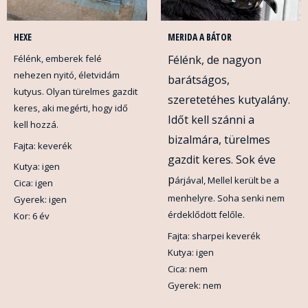
HEXE
MERIDA A BÁTOR
Félénk, emberek felé
Félénk, de nagyon
nehezen nyitó, életvidám
barátságos,
kutyus. Olyan türelmes gazdit
szeretetéhes kutyalány.
keres, aki megérti, hogy idő
Időt kell szánni a
kell hozzá.
bizalmára, türelmes
Fajta: keverék
gazdit keres. Sok éve
Kutya: igen
p
árjával, Mellel került be a
Cica: igen
menhelyre. Soha senki nem
Gyerek: igen
érdeklődött felőle.
Kor: 6 év
Fajta: sharpei keverék
Kutya: igen
Cica: nem
Gyerek: nem