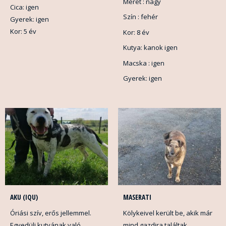
Méret : nagy
Cica: igen
Szín : fehér
Gyerek: igen
Kor: 5 év
Kor: 8 év
Kutya: kanok igen
Macska : igen
Gyerek: igen
AKU (IQU)
MASERATI
Óriási szív, erős jellemmel.
Kölykeivel került be, akik már
Egyedüli kutyának való,
mind gazdira találtak.