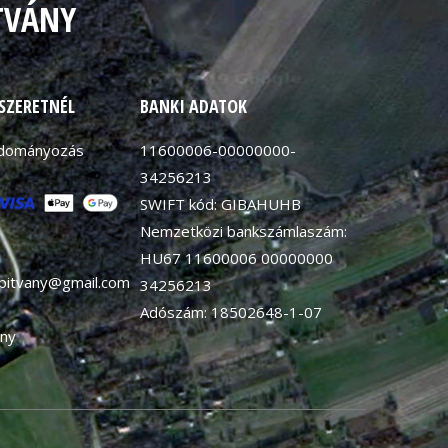
TVÁNY
 SZERETNÉL
BANKI ADATOK
adományozás
11600006-00000000-
34256213
SWIFT kód: GIBAHUHB
Nemzetközi bankszámlaszám:
HU67 11600006 00000000
apitvany@gmail.com
34256213
Adószám: 18502648-1-07
ny