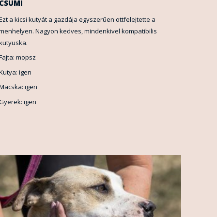
CSUMI
Ezt a kicsi kutyát a gazdája egyszerűen ottfelejtette a
menhelyen. Nagyon kedves, mindenkivel kompatibilis
kutyuska.
Fajta: mopsz
Kutya: igen
Macska: igen
Gyerek: igen