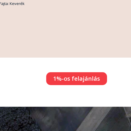
Fajta: Keverék
1%-os felajánlás