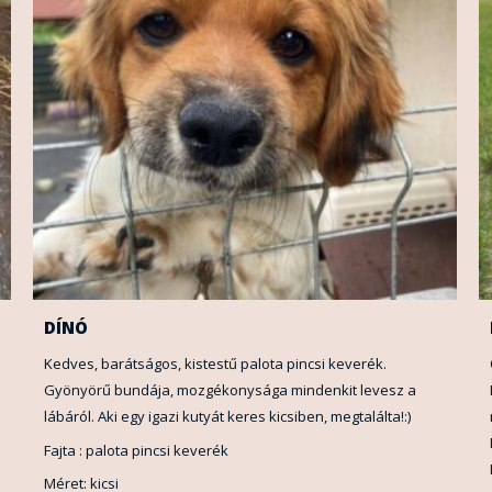
DÍNÓ
Kedves, barátságos, kistestű palota pincsi keverék.
Gyönyörű bundája, mozgékonysága mindenkit levesz a
lábáról. Aki egy igazi kutyát keres kicsiben, megtalálta!:)
Fajta : palota pincsi keverék
Méret: kicsi