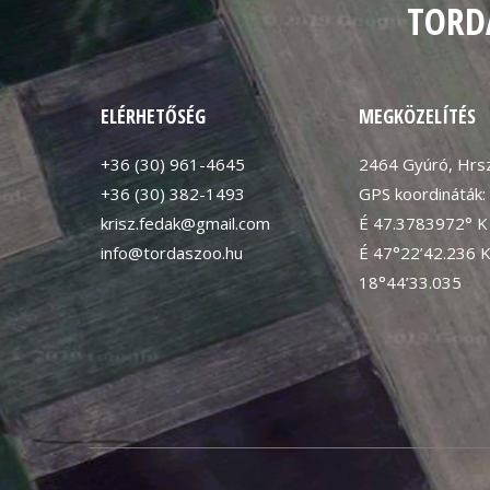
TORD
ELÉRHETŐSÉG
MEGKÖZELÍTÉS
+36 (30) 961-4645
2464 Gyúró, Hrsz
+36 (30) 382-1493
GPS koordináták:
krisz.fedak@gmail.com
É 47.3783972° K
info@tordaszoo.hu
É 47°22’42.236 
18°44’33.035