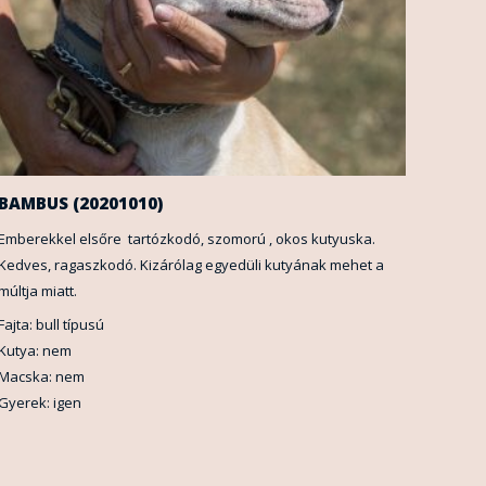
BAMBUS (20201010)
Emberekkel elsőre tartózkodó, szomorú , okos kutyuska.
Kedves, ragaszkodó. Kizárólag egyedüli kutyának mehet a
múltja miatt.
Fajta: bull típusú
Kutya: nem
Macska: nem
Gyerek: igen