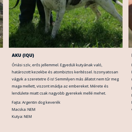
AKU (IQU)
Óriási szív, erős jellemmel. Egyedüli kutyának való,
határozott kezekbe és atombiztos kerítéssel. Iszonyatosan
vágyik a szeretetre ő is! Semmilyen más állatot nem tűr meg
maga mellett, viszont imádja az embereket. Mérete és
lendülete miatt csak nagyobb gyerekek mellé mehet.
Fajta: Argentin dog keverék
Macska: NEM
Kutya: NEM