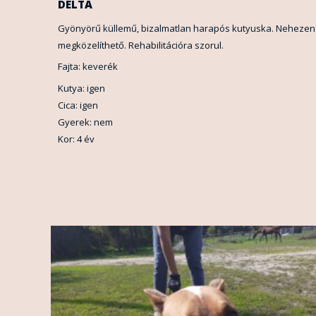
DELTA
Gyönyörű küllemű, bizalmatlan harapós kutyuska. Nehezen
megközelíthető. Rehabilitációra szorul.
Fajta: keverék
Kutya: igen
Cica: igen
Gyerek: nem
Kor: 4 év