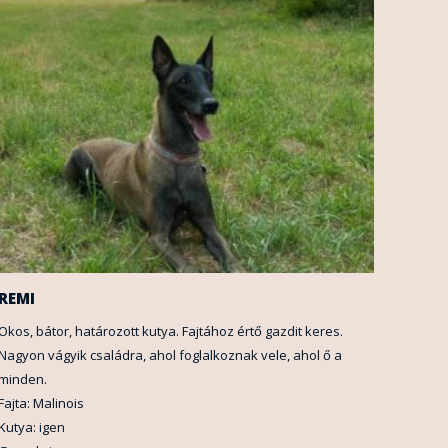
REMI
Okos, bátor, határozott kutya. Fajtához értő gazdit keres.
Nagyon vágyik családra, ahol foglalkoznak vele, ahol ő a
minden.
Fajta: Malinois
Kutya: igen