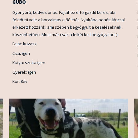
GUBÓ
Gyönyörű, kedves óriás. Fajtához értő gazdit keres, aki
feledteti vele a borzalmas előéletét. Nyakába benőtt lánccal
érkezett hozzánk, ami szépen begyógyult a kezeléseknek
köszönhetően. Most már csak a lelkét kell begyógyítani:)
Fajta: kuvasz
Cica: igen
Kutya: szuka igen
Gyerek: igen
Kor: 8év