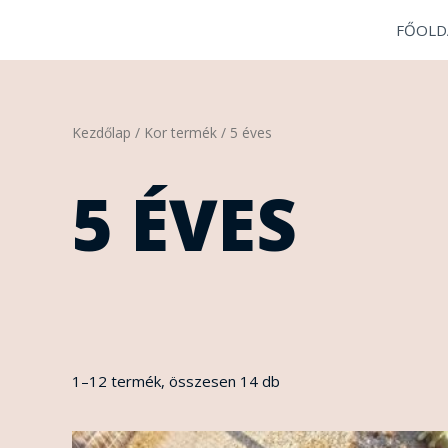
Skip
FŐOLD
to
content
Sorted
Kezdőlap
/ Kor termék / 5 éves
by
latest
5 ÉVES
1–12 termék, összesen 14 db