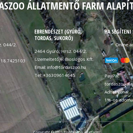
ASZOO ÁLLATMENTŐ FARM ALAPÍ
EBRENDÉSZET (GYÚRÓ,
HA SEGÍTENI
TORDAS, SUKORÓ)
. 044/2.
Online 
2464 Gyúró, Hrsz. 044/2.
Üzemeltetője: Bioslogos Kft.
 18.7425103
Email: info@tordaszoo.hu
K
Tel: +36309614645
PayPal:
tordaszoo.al
Adhat vonal
1%-os adomá
Copyright © 2021 TordasZoo Állatfarm