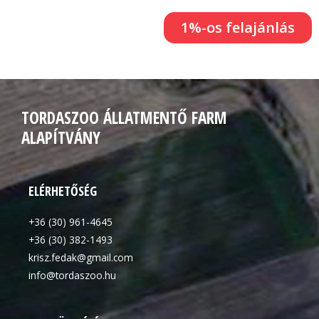
1%-os felajánlás
TORDASZOO ÁLLATMENTŐ FARM
ALAPÍTVÁNY
ELÉRHETŐSÉG
+36 (30) 961-4645
+36 (30) 382-1493
krisz.fedak@gmail.com
info@tordaszoo.hu