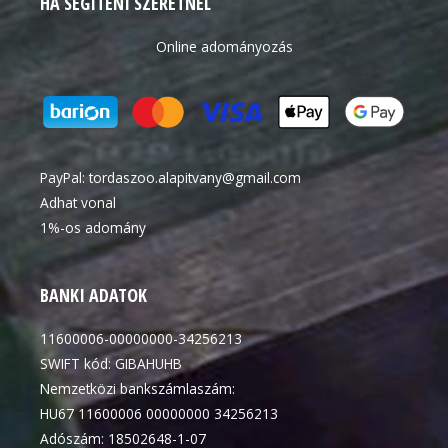
HA SEGÍTENI SZERETNÉL
Online adományozás
PayPal:
tordaszoo.alapitvany@gmail.com
Adhat vonal
1%-os adomány
BANKI ADATOK
11600006-00000000-34256213
SWIFT kód: GIBAHUHB
Nemzetközi bankszámlaszám:
HU67 11600006 00000000 34256213
Adószám: 18502648-1-07