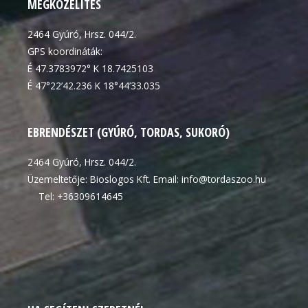
MEGKÖZELÍTÉS
2464 Gyúró, Hrsz. 044/2.
GPS koordináták:
É 47.3783972° K 18.7425103
É 47°22’42.236 K 18°44’33.035
EBRENDÉSZET (GYÚRÓ, TORDAS, SUKORÓ)
2464 Gyúró, Hrsz. 044/2.
Üzemeltetője: Bioslogos Kft. Email: info@tordaszoo.hu
Tel: +36309614645