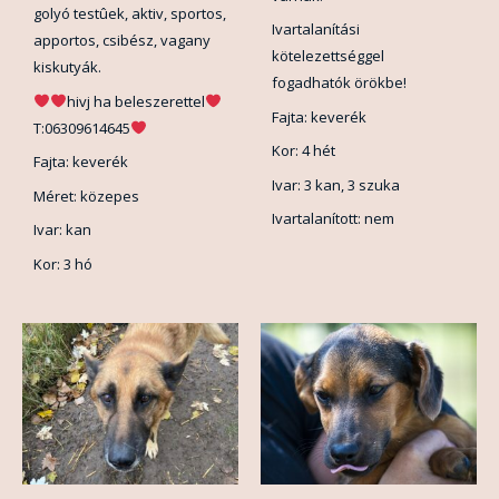
golyó testûek, aktiv, sportos,
Ivartalanítási
apportos, csibész, vagany
kötelezettséggel
kiskutyák.
fogadhatók örökbe!
hivj ha beleszerettel
Fajta: keverék
T:06309614645
Kor: 4 hét
Fajta: keverék
Ivar: 3 kan, 3 szuka
Méret: közepes
Ivartalanított: nem
Ivar: kan
Kor: 3 hó