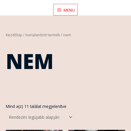
Skip
MENU
MENU
to
content
Sorted
Kezdőlap
/ Ivartalanított termék / nem
by
latest
NEM
Mind a(z) 11 találat megjelenítve