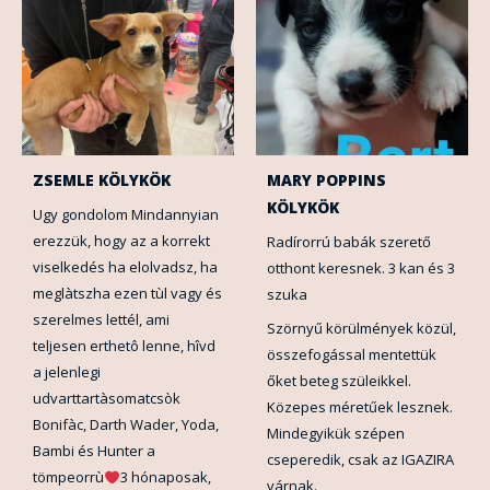
ZSEMLE KÖLYKÖK
MARY POPPINS
KÖLYKÖK
Ugy gondolom Mindannyian
erezzük, hogy az a korrekt
Radírorrú babák szerető
viselkedés ha elolvadsz, ha
otthont keresnek. 3 kan és 3
meglàtszha ezen tùl vagy és
szuka
szerelmes lettél, ami
Szörnyű körülmények közül,
teljesen erthetô lenne, hîvd
összefogással mentettük
a jelenlegi
őket beteg szüleikkel.
udvarttartàsomatcsòk
Közepes méretűek lesznek.
Bonifàc, Darth Wader, Yoda,
Mindegyikük szépen
Bambi és Hunter a
cseperedik, csak az IGAZIRA
tömpeorrù
3 hónaposak,
várnak.