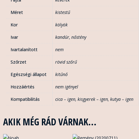
Méret
kistestű
Kor
kölyök
Ivar
kandúr
,
nőstény
Ivartalanított
nem
Szőrzet
rövid szőrű
Egészségi állapot
kitűnő
Hozzáértés
nem igényel
Kompatibilitás
cica – igen
,
kisgyerek – igen
,
kutya – igen
AKIK MÉG RÁD VÁRNAK...