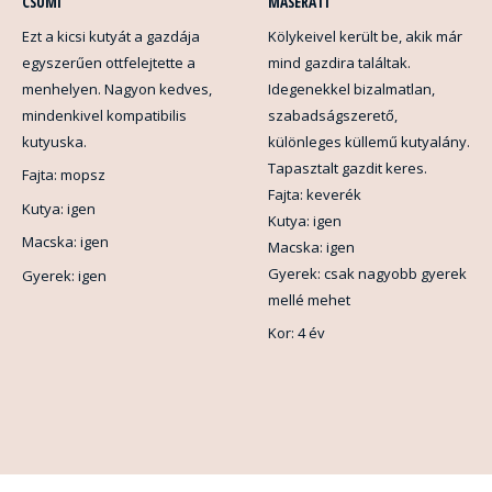
CSUMI
MASERATI
Ezt a kicsi kutyát a gazdája
Kölykeivel került be, akik már
egyszerűen ottfelejtette a
mind gazdira találtak.
menhelyen. Nagyon kedves,
Idegenekkel bizalmatlan,
mindenkivel kompatibilis
szabadságszerető,
kutyuska.
különleges küllemű kutyalány.
Tapasztalt gazdit keres.
Fajta: mopsz
Fajta: keverék
Kutya: igen
Kutya: igen
Macska: igen
Macska: igen
Gyerek: csak nagyobb gyerek
Gyerek: igen
mellé mehet
Kor: 4 év