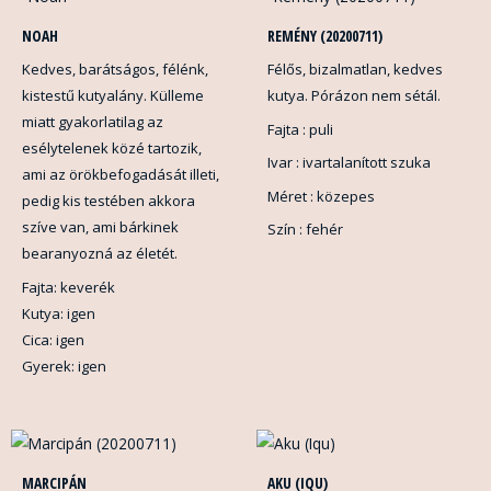
NOAH
REMÉNY (20200711)
Kedves, barátságos, félénk,
Félős, bizalmatlan, kedves
kistestű kutyalány. Külleme
kutya. Pórázon nem sétál.
miatt gyakorlatilag az
Fajta : puli
esélytelenek közé tartozik,
Ivar : ivartalanított szuka
ami az örökbefogadását illeti,
Méret : közepes
pedig kis testében akkora
szíve van, ami bárkinek
Szín : fehér
bearanyozná az életét.
Fajta: keverék
Kutya: igen
Cica: igen
Gyerek: igen
MARCIPÁN
AKU (IQU)