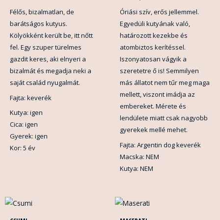
Félős, bizalmatlan, de
Óriási szív, erős jellemmel.
barátságos kutyus.
Egyedüli kutyának való,
Kölyökként került be, itt nőtt
határozott kezekbe és
fel. Egy szuper türelmes
atombiztos kerítéssel.
gazdit keres, aki elnyeri a
Iszonyatosan vágyik a
bizalmát és megadja neki a
szeretetre ő is! Semmilyen
saját család nyugalmát.
más állatot nem tűr meg maga
mellett, viszont imádja az
Fajta: keverék
embereket. Mérete és
Kutya: igen
lendülete miatt csak nagyobb
Cica: igen
gyerekek mellé mehet.
Gyerek: igen
Fajta: Argentin dog keverék
Kor: 5 év
Macska: NEM
Kutya: NEM