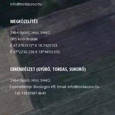
info@tordaszoo.hu
MEGKÖZELÍTÉS
2464 Gyúró, Hrsz. 044/2.
GPS koordináták:
É 47.3783972° K 18.7425103
É 47°22’42.236 K 18°44’33.035
EBRENDÉSZET (GYÚRÓ, TORDAS, SUKORÓ)
2464 Gyúró, Hrsz. 044/2.
Üzemeltetője: Bioslogos Kft. Email: info@tordaszoo.hu
Tel: +36309614645