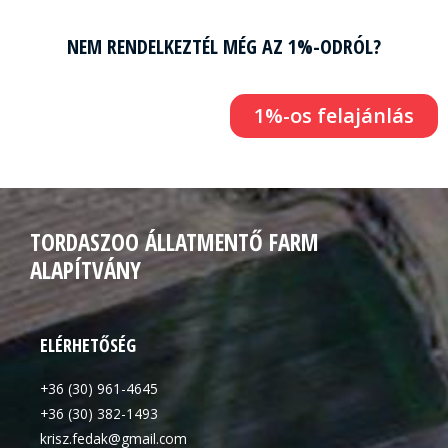
NEM RENDELKEZTÉL MÉG AZ 1%-ODRÓL?
1%-os felajánlás
TORDASZOO ÁLLATMENTŐ FARM
ALAPÍTVÁNY
ELÉRHETŐSÉG
+36 (30) 961-4645
+36 (30) 382-1493
krisz.fedak@gmail.com