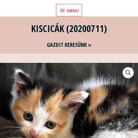
Skip
MENU
MENU
to
content
KISCICÁK (20200711)
GAZDIT KERESÜNK »