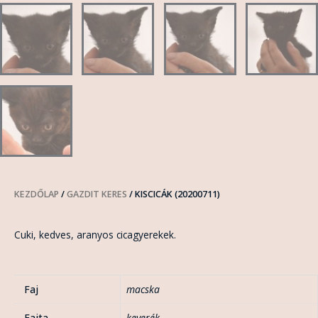
KEZDŐLAP
/
GAZDIT KERES
/ KISCICÁK (20200711)
Cuki, kedves, aranyos cicagyerekek.
Faj
macska
Fajta
keverék