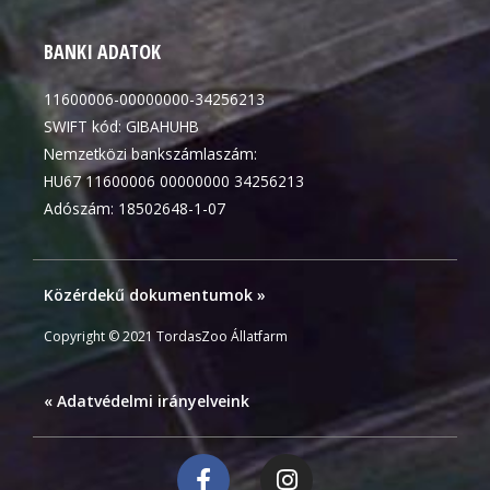
BANKI ADATOK
11600006-00000000-34256213
SWIFT kód: GIBAHUHB
Nemzetközi bankszámlaszám:
HU67 11600006 00000000 34256213
Adószám: 18502648-1-07
Közérdekű dokumentumok »
Copyright © 2021 TordasZoo Állatfarm
« Adatvédelmi irányelveink
F
I
a
n