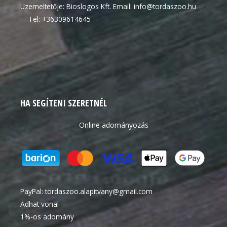
Üzemeltetője: Bioslogos Kft. Email: info@tordaszoo.hu
Tel: +36309614645
HA SEGÍTENI SZERETNÉL
Online adományozás
PayPal:
tordaszoo.alapitvany@gmail.com
Adhat vonal
1%-os adomány