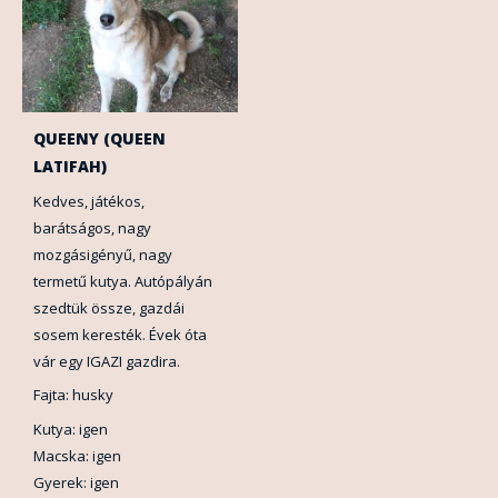
QUEENY (QUEEN
LATIFAH)
Kedves, játékos,
barátságos, nagy
mozgásigényű, nagy
termetű kutya. Autópályán
szedtük össze, gazdái
sosem keresték. Évek óta
vár egy IGAZI gazdira.
Fajta: husky
Kutya: igen
Macska: igen
Gyerek: igen