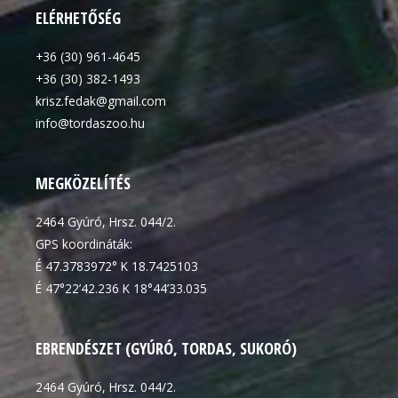
ELÉRHETŐSÉG
+36 (30) 961-4645
+36 (30) 382-1493
krisz.fedak@gmail.com
info@tordaszoo.hu
MEGKÖZELÍTÉS
2464 Gyúró, Hrsz. 044/2.
GPS koordináták:
É 47.3783972° K 18.7425103
É 47°22’42.236 K 18°44’33.035
EBRENDÉSZET (GYÚRÓ, TORDAS, SUKORÓ)
2464 Gyúró, Hrsz. 044/2.