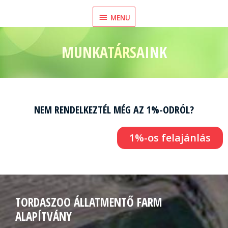
Skip
MENU
MENU
to
content
MUNKATÁRSAINK
NEM RENDELKEZTÉL MÉG AZ 1%-ODRÓL?
1%-os felajánlás
TORDASZOO ÁLLATMENTŐ FARM
ALAPÍTVÁNY