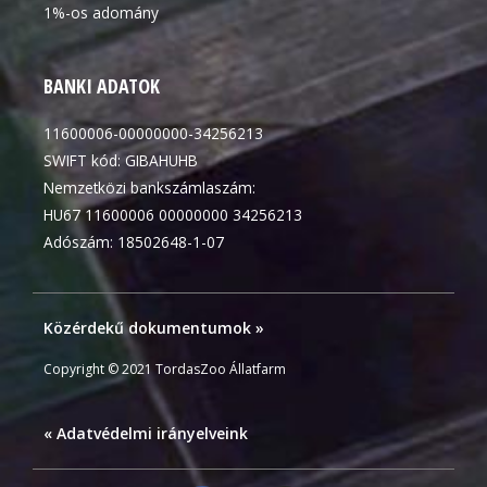
1%-os adomány
BANKI ADATOK
11600006-00000000-34256213
SWIFT kód: GIBAHUHB
Nemzetközi bankszámlaszám:
HU67 11600006 00000000 34256213
Adószám: 18502648-1-07
Közérdekű dokumentumok »
Copyright © 2021 TordasZoo Állatfarm
« Adatvédelmi irányelveink