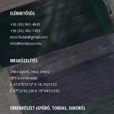
ELÉRHETŐSÉG
+36 (30) 961-4645
+36 (30) 382-1493
krisz.fedak@gmail.com
info@tordaszoo.hu
MEGKÖZELÍTÉS
2464 Gyúró, Hrsz. 044/2.
GPS koordináták:
É 47.3783972° K 18.7425103
É 47°22’42.236 K 18°44’33.035
EBRENDÉSZET (GYÚRÓ, TORDAS, SUKORÓ)