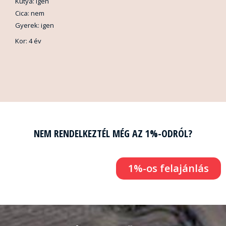
Kutya: igen
Cica: nem
Gyerek: igen
Kor: 4 év
NEM RENDELKEZTÉL MÉG AZ 1%-ODRÓL?
1%-os felajánlás