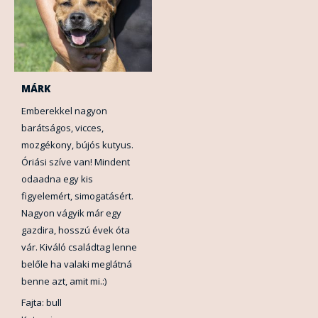
MÁRK
Emberekkel nagyon
barátságos, vicces,
mozgékony, bújós kutyus.
Óriási szíve van! Mindent
odaadna egy kis
figyelemért, simogatásért.
Nagyon vágyik már egy
gazdira, hosszú évek óta
vár. Kiváló családtag lenne
belőle ha valaki meglátná
benne azt, amit mi.:)
Fajta: bull