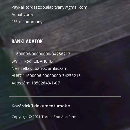
PayPal:
tordaszoo.alapitvany@gmail.com
Adhat vonal
1%-os adomány
BANKI ADATOK
11600006-00000000-34256213
SWIFT kód: GIBAHUHB
Nemzetközi bankszámlaszám:
HU67 11600006 00000000 34256213
Adószám: 18502648-1-07
Közérdekű dokumentumok »
Copyright © 2021 TordasZoo Állatfarm