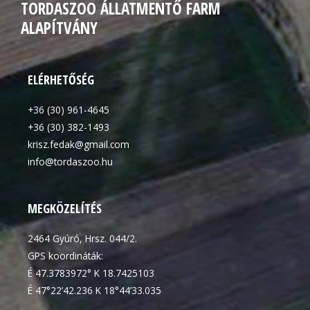
TORDASZOO ÁLLATMENTŐ FARM
ALAPÍTVÁNY
ELÉRHETŐSÉG
+36 (30) 961-4645
+36 (30) 382-1493
krisz.fedak@gmail.com
info@tordaszoo.hu
MEGKÖZELÍTÉS
2464 Gyúró, Hrsz. 044/2.
GPS koordináták:
É 47.3783972° K 18.7425103
É 47°22’42.236 K 18°44’33.035