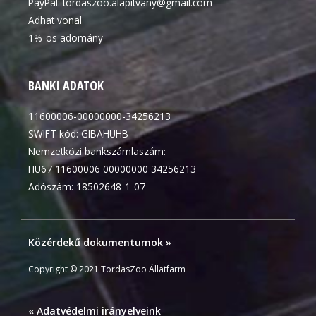
PayPal:
tordaszoo.alapitvany@gmail.com
Adhat vonal
1%-os adomány
BANKI ADATOK
11600006-00000000-34256213
SWIFT kód: GIBAHUHB
Nemzetközi bankszámlaszám:
HU67 11600006 00000000 34256213
Adószám: 18502648-1-07
Közérdekű dokumentumok »
Copyright © 2021 TordasZoo Állatfarm
« Adatvédelmi irányelveink