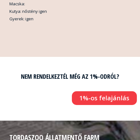
Macska:
Kutya: nőstény igen
Gyerek: igen
NEM RENDELKEZTÉL MÉG AZ 1%-ODRÓL?
1%-os felajánlás
TORDASZOO ÁLLATMENTŐ FARM