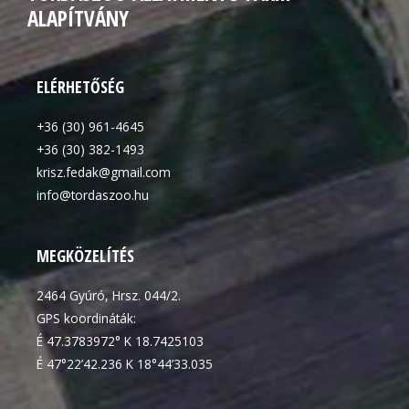
ALAPÍTVÁNY
ELÉRHETŐSÉG
+36 (30) 961-4645
+36 (30) 382-1493
krisz.fedak@gmail.com
info@tordaszoo.hu
MEGKÖZELÍTÉS
2464 Gyúró, Hrsz. 044/2.
GPS koordináták:
É 47.3783972° K 18.7425103
É 47°22’42.236 K 18°44’33.035