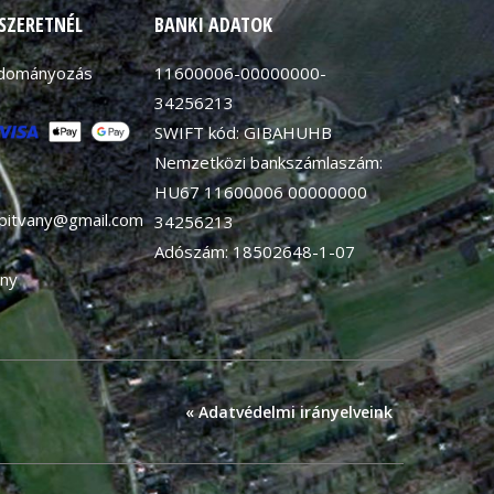
 SZERETNÉL
BANKI ADATOK
adományozás
11600006-00000000-
34256213
SWIFT kód: GIBAHUHB
Nemzetközi bankszámlaszám:
HU67 11600006 00000000
apitvany@gmail.com
34256213
Adószám: 18502648-1-07
ny
« Adatvédelmi irányelveink