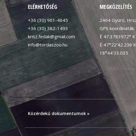
ELÉRHETŐSÉG
MEGKÖZELÍTÉS
+36 (30) 961-4645
2464 Gyúró, Hrsz
+36 (30) 382-1493
GPS koordináták:
krisz.fedak@gmail.com
É 47.3783972° K
info@tordaszoo.hu
É 47°22’42.236 
18°44’33.035
Közérdekű dokumentumok »