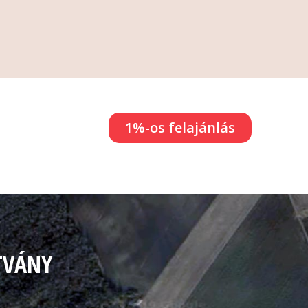
1%-os felajánlás
TVÁNY