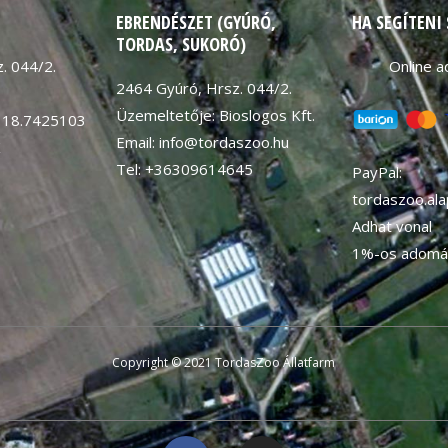
EBRENDÉSZET (GYÚRÓ,
HA SEGÍTENI
TORDAS, SUKORÓ)
. 044/2.
Online 
2464 Gyúró, Hrsz. 044/2.
Üzemeltetője: Bioslogos Kft.
 18.7425103
Email: info@tordaszoo.hu
K
Tel: +36309614645
PayPal:
tordaszoo.al
Adhat vonal
1%-os adomá
Copyright © 2021 TordasZoo Állatfarm
F
I