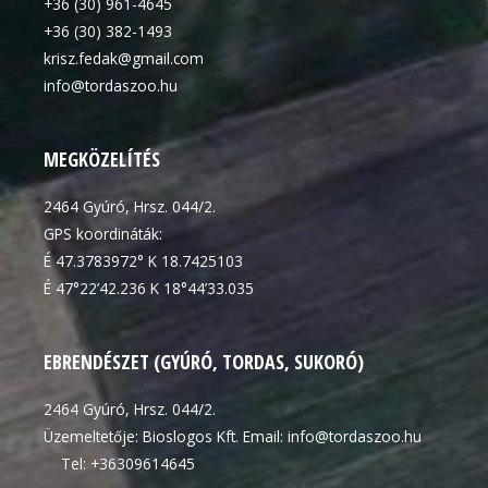
+36 (30) 961-4645
+36 (30) 382-1493
krisz.fedak@gmail.com
info@tordaszoo.hu
MEGKÖZELÍTÉS
2464 Gyúró, Hrsz. 044/2.
GPS koordináták:
É 47.3783972° K 18.7425103
É 47°22’42.236 K 18°44’33.035
EBRENDÉSZET (GYÚRÓ, TORDAS, SUKORÓ)
2464 Gyúró, Hrsz. 044/2.
Üzemeltetője: Bioslogos Kft. Email: info@tordaszoo.hu
Tel: +36309614645