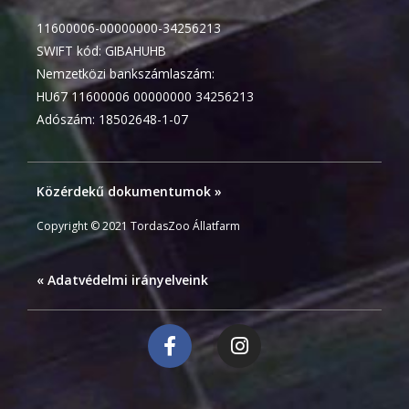
11600006-00000000-34256213
SWIFT kód: GIBAHUHB
Nemzetközi bankszámlaszám:
HU67 11600006 00000000 34256213
Adószám: 18502648-1-07
Közérdekű dokumentumok »
Copyright © 2021 TordasZoo Állatfarm
« Adatvédelmi irányelveink
F
I
a
n
c
s
e
t