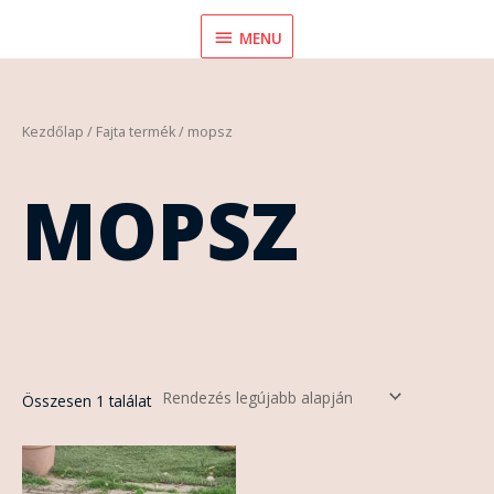
Skip
MENU
MENU
to
content
Kezdőlap
/ Fajta termék / mopsz
MOPSZ
Összesen 1 találat