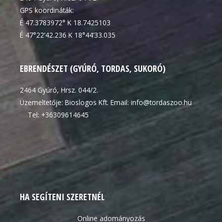
GPS koordináták:
É 47.3783972° K 18.7425103
É 47°22’42.236 K 18°44’33.035
EBRENDÉSZET (GYÚRÓ, TORDAS, SUKORÓ)
2464 Gyúró, Hrsz. 044/2.
Üzemeltetője: Bioslogos Kft. Email: info@tordaszoo.hu
Tel: +36309614645
HA SEGÍTENI SZERETNÉL
Online adományozás