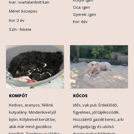
KUtya: igen
Ivar : ivartalanított kan
Cica: igen
Méret :közepes
Gyerek: igen
Kor :2 év
Kor: 6év
Szín : fekete
KOMPÓT
KÓCOS
Kedves, aranyos, félénk
Idős, vak puli. Érdeklődő,
kutyalány. Mindenkivel jól
figyelmes, jól tájékozódik.
kijön. Kölykeivel került be,
Hozzáértő gazdit keres.,a ki
akik már mind gazdikoz
elfogadja így és utolsó
kerültek. Türelmes családra
éveire meleg fekhelyet