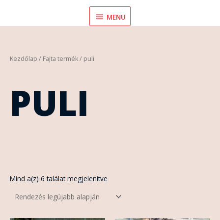
Skip
MENU
MENU
to
content
Sorted
Kezdőlap
/ Fajta termék / puli
by
latest
PULI
Mind a(z) 6 találat megjelenítve