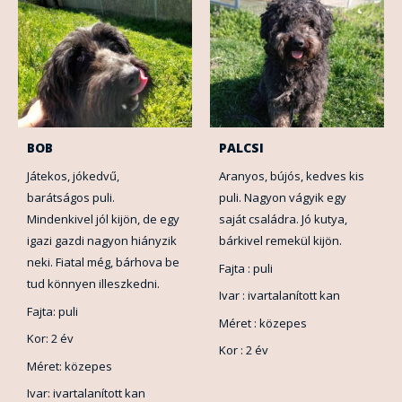
BOB
PALCSI
Játekos, jókedvű,
Aranyos, bújós, kedves kis
barátságos puli.
puli. Nagyon vágyik egy
Mindenkivel jól kijön, de egy
saját családra. Jó kutya,
igazi gazdi nagyon hiányzik
bárkivel remekül kijön.
neki. Fiatal még, bárhova be
Fajta : puli
tud könnyen illeszkedni.
Ivar : ivartalanított kan
Fajta: puli
Méret : közepes
Kor: 2 év
Kor : 2 év
Méret: közepes
Ivar: ivartalanított kan