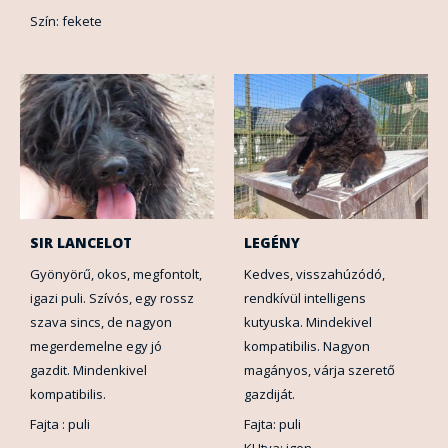
Szín: fekete
SIR LANCELOT
LEGÉNY
Gyönyörű, okos, megfontolt,
Kedves, visszahúzódó,
igazi puli. Szívós, egy rossz
rendkívül intelligens
szava sincs, de nagyon
kutyuska. Mindekivel
megerdemelne egy jó
kompatibilis. Nagyon
gazdit. Mindenkivel
magányos, várja szerető
kompatibilis.
gazdiját.
Fajta : puli
Fajta: puli