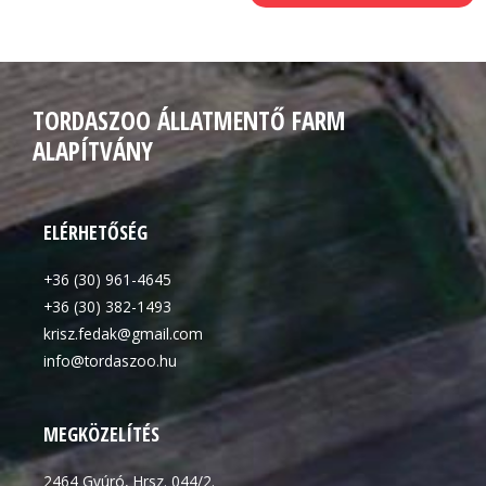
TORDASZOO ÁLLATMENTŐ FARM
ALAPÍTVÁNY
ELÉRHETŐSÉG
+36 (30) 961-4645
+36 (30) 382-1493
krisz.fedak@gmail.com
info@tordaszoo.hu
MEGKÖZELÍTÉS
2464 Gyúró, Hrsz. 044/2.