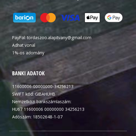
PayPal:
tordaszoo.alapitvany@gmail.com
Adhat vonal
1%-os adomány
BANKI ADATOK
11600006-00000000-34256213
SWIFT kód: GIBAHUHB
Nemzetközi bankszámlaszám:
HU67 11600006 00000000 34256213
Adószám: 18502648-1-07