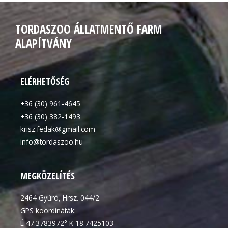
TORDASZOO ÁLLATMENTŐ FARM
ALAPÍTVÁNY
ELÉRHETŐSÉG
+36 (30) 961-4645
+36 (30) 382-1493
krisz.fedak@gmail.com
info@tordaszoo.hu
MEGKÖZELÍTÉS
2464 Gyúró, Hrsz. 044/2.
GPS koordináták:
É 47.3783972° K 18.7425103