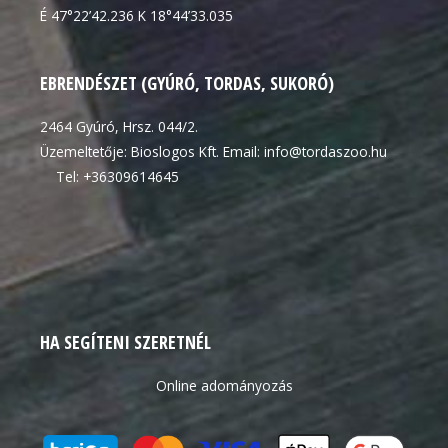
É 47°22’42.236 K 18°44’33.035
EBRENDÉSZET (GYÚRÓ, TORDAS, SUKORÓ)
2464 Gyúró, Hrsz. 044/2.
Üzemeltetője: Bioslogos Kft. Email: info@tordaszoo.hu
Tel: +36309614645
HA SEGÍTENI SZERETNÉL
Online adományozás