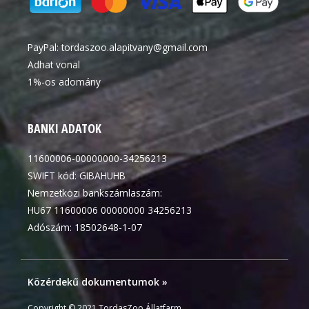
PayPal:
tordaszoo.alapitvany@gmail.com
Adhat vonal
1%-os adomány
BANKI ADATOK
11600006-00000000-34256213
SWIFT kód: GIBAHUHB
Nemzetközi bankszámlaszám:
HU67 11600006 00000000 34256213
Adószám: 18502648-1-07
Közérdekű dokumentumok »
Copyright © 2021 TordasZoo Állatfarm