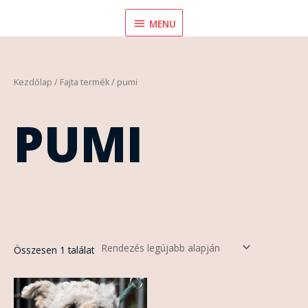
Skip
MENU
MENU
to
content
Kezdőlap
/ Fajta termék / pumi
PUMI
Összesen 1 találat