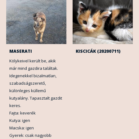
MASERATI
KISCICÁK (20200711)
Kölykeivel került be, akik
már mind gazdira találtak.
Idegenekkel bizalmatlan,
szabadságszerető,
különleges küllemű
kutyalány. Tapasztalt gazdit
keres.
Fajta: keverék
Kutya: igen
Macska: igen
Gyerek: csak nagyobb