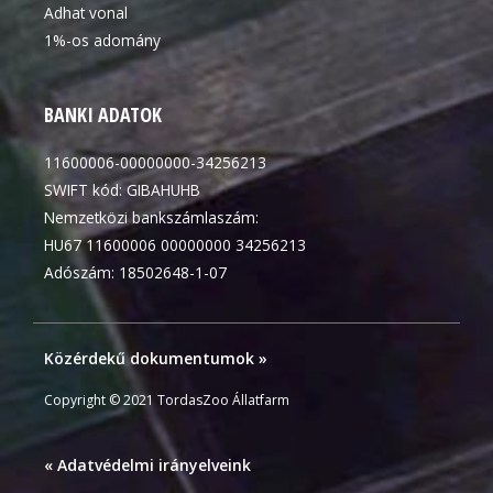
Adhat vonal
1%-os adomány
BANKI ADATOK
11600006-00000000-34256213
SWIFT kód: GIBAHUHB
Nemzetközi bankszámlaszám:
HU67 11600006 00000000 34256213
Adószám: 18502648-1-07
Közérdekű dokumentumok »
Copyright © 2021 TordasZoo Állatfarm
« Adatvédelmi irányelveink