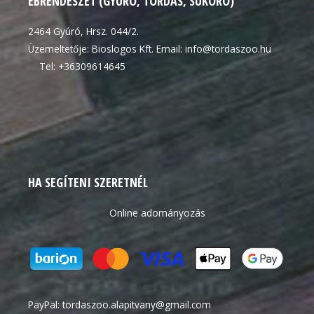
EBRENDÉSZET (GYÚRÓ, TORDAS, SUKORÓ)
2464 Gyúró, Hrsz. 044/2.
Üzemeltetője: Bioslogos Kft. Email: info@tordaszoo.hu
Tel: +36309614645
HA SEGÍTENI SZERETNÉL
Online adományozás
PayPal:
tordaszoo.alapitvany@gmail.com