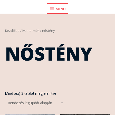
Skip
MENU
MENU
to
content
Sorted
Kezdőlap
/ Ivar termék / nőstény
by
latest
NŐSTÉNY
Mind a(z) 2 találat megjelenítve