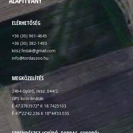
ALAPÍTVÁNY
ELÉRHETŐSÉG
+36 (30) 961-4645
+36 (30) 382-1493
krisz.fedak@gmail.com
info@tordaszoo.hu
MEGKÖZELÍTÉS
2464 Gyúró, Hrsz. 044/2.
GPS koordináták:
É 47.3783972° K 18.7425103
É 47°22’42.236 K 18°44’33.035