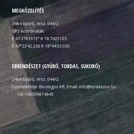
MEGKÖZELÍTÉS
2464 Gyúró, Hrsz. 044/2.
GPS koordináták:
É 47.3783972° K 18.7425103
É 47°22’42.236 K 18°44’33.035
EBRENDÉSZET (GYÚRÓ, TORDAS, SUKORÓ)
2464 Gyúró, Hrsz. 044/2.
Üzemeltetője: Bioslogos Kft. Email: info@tordaszoo.hu
Tel: +36309614645