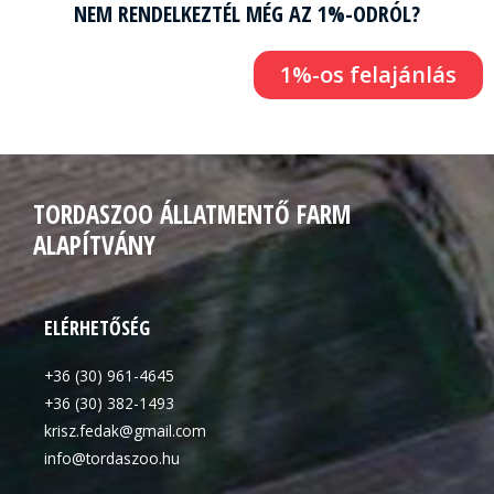
NEM RENDELKEZTÉL MÉG AZ 1%-ODRÓL?
1%-os felajánlás
TORDASZOO ÁLLATMENTŐ FARM
ALAPÍTVÁNY
ELÉRHETŐSÉG
+36 (30) 961-4645
+36 (30) 382-1493
krisz.fedak@gmail.com
info@tordaszoo.hu