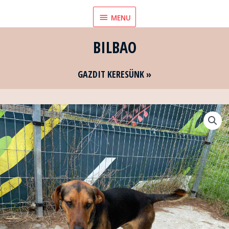
Skip
MENU
MENU
to
content
BILBAO
GAZDIT KERESÜNK »