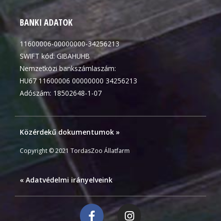
BANKI ADATOK
11600006-00000000-34256213
SWIFT kód: GIBAHUHB
Nemzetközi bankszámlaszám:
HU67 11600006 00000000 34256213
Adószám: 18502648-1-07
Közérdekű dokumentumok »
Copyright © 2021 TordasZoo Állatfarm
« Adatvédelmi irányelveink
F
I
a
n