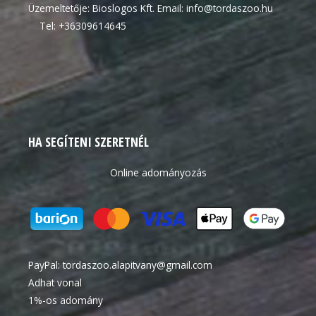
Üzemeltetője: Bioslogos Kft. Email: info@tordaszoo.hu
Tel: +36309614645
HA SEGÍTENI SZERETNÉL
Online adományozás
PayPal:
tordaszoo.alapitvany@gmail.com
Adhat vonal
1%-os adomány