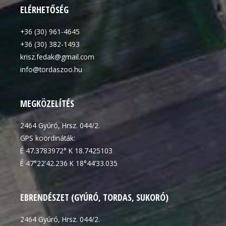
ELÉRHETŐSÉG
+36 (30) 961-4645
+36 (30) 382-1493
krisz.fedak@gmail.com
info@tordaszoo.hu
MEGKÖZELÍTÉS
2464 Gyúró, Hrsz. 044/2.
GPS koordináták:
É 47.3783972° K 18.7425103
É 47°22’42.236 K 18°44’33.035
EBRENDÉSZET (GYÚRÓ, TORDAS, SUKORÓ)
2464 Gyúró, Hrsz. 044/2.