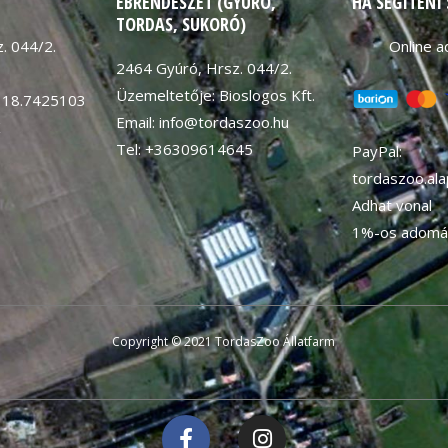
EBRENDÉSZET (GYÚRÓ,
HA SEGÍTENI
TORDAS, SUKORÓ)
. 044/2.
Online 
2464 Gyúró, Hrsz. 044/2.
Üzemeltetője: Bioslogos Kft.
 18.7425103
Email: info@tordaszoo.hu
K
Tel: +36309614645
PayPal:
tordaszoo.al
Adhat vonal
1%-os adomá
Copyright © 2021 TordasZoo Állatfarm
F
I
a
n