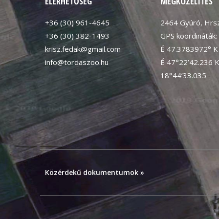
ELÉRHETŐSÉG
MEGKÖZELÍTÉS
+36 (30) 961-4645
2464 Gyúró, Hrsz
+36 (30) 382-1493
GPS koordináták:
krisz.fedak@gmail.com
É 47.3783972° K
info@tordaszoo.hu
É 47°22’42.236 
18°44’33.035
Közérdekű dokumentumok »