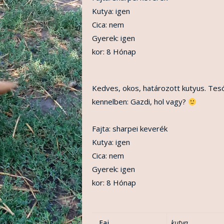
Kutya: igen
Cica: nem
Gyerek: igen
kor: 8 Hónap
Kedves, okos, határozott kutyus. Tesó
kennelben: Gazdi, hol vagy?
Fajta: sharpei keverék
Kutya: igen
Cica: nem
Gyerek: igen
kor: 8 Hónap
Faj
kutya