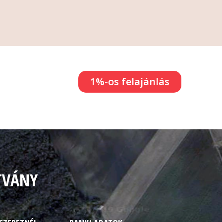
1%-os felajánlás
TVÁNY