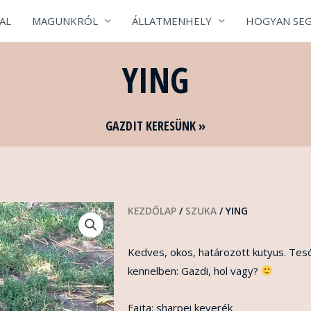
AL
MAGUNKRÓL
ÁLLATMENHELY
HOGYAN SEG
YING
GAZDIT KERESÜNK »
KEZDŐLAP
/
SZUKA
/ YING
Kedves, okos, határozott kutyus. Tesó
kennelben: Gazdi, hol vagy?
Fajta: sharpei keverék