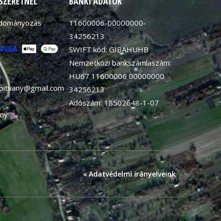
 SZERETNÉL
BANKI ADATOK
adományozás
11600006-00000000-
34256213
SWIFT kód: GIBAHUHB
Nemzetközi bankszámlaszám:
HU67 11600006 00000000
apitvany@gmail.com
34256213
Adószám: 18502648-1-07
ny
« Adatvédelmi irányelveink