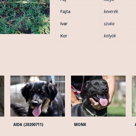
Fajta
keverék
Ivar
szuka
Kor
kölyök
AIDA (20200711)
MONK