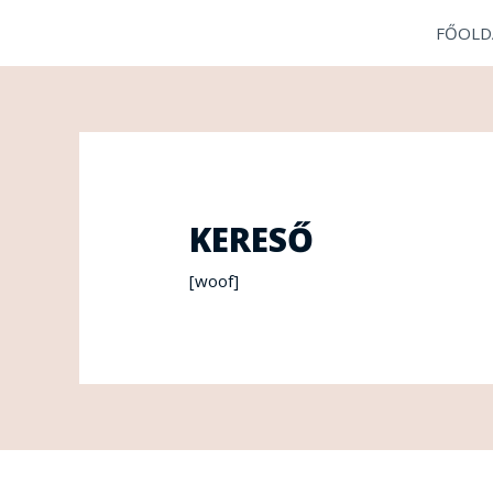
Skip
FŐOLD
to
content
KERESŐ
[woof]