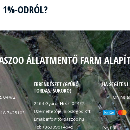
Z 1%-ODRÓL?
ASZOO ÁLLATMENTŐ FARM ALAPÍ
EBRENDÉSZET (GYÚRÓ,
HA SEGÍTENI
TORDAS, SUKORÓ)
. 044/2.
Online 
2464 Gyúró, Hrsz. 044/2.
Üzemeltetője: Bioslogos Kft.
 18.7425103
Email: info@tordaszoo.hu
K
Tel: +36309614645
PayPal: