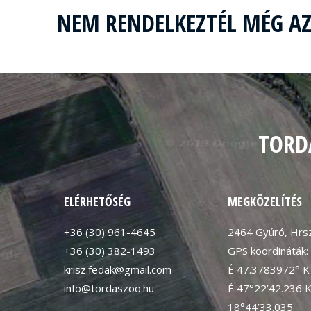
NEM RENDELKEZTÉL MÉG A
TORD
ELÉRHETŐSÉG
MEGKÖZELÍTÉS
+36 (30) 961-4645
2464 Gyúró, Hrsz
+36 (30) 382-1493
GPS koordináták:
krisz.fedak@gmail.com
É 47.3783972° K
info@tordaszoo.hu
É 47°22’42.236 
18°44’33.035