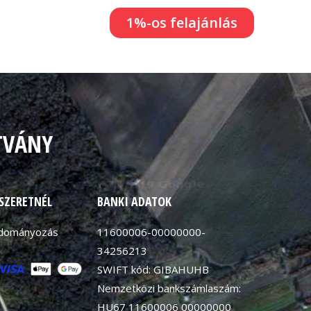
1%-os felajánlás
TVÁNY
 SZERETNÉL
BANKI ADATOK
adományozás
11600006-00000000-
34256213
SWIFT kód: GIBAHUHB
Nemzetközi bankszámlaszám:
HU67 11600006 00000000