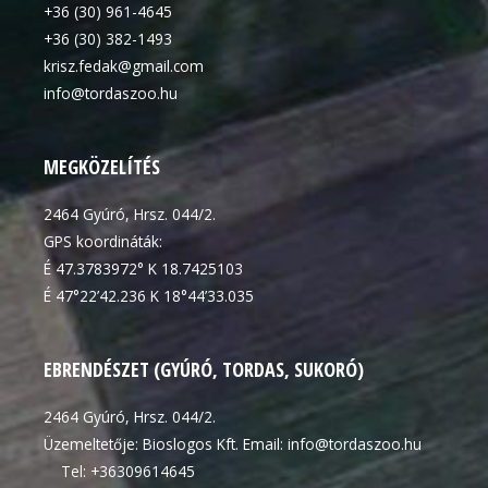
+36 (30) 961-4645
+36 (30) 382-1493
krisz.fedak@gmail.com
info@tordaszoo.hu
MEGKÖZELÍTÉS
2464 Gyúró, Hrsz. 044/2.
GPS koordináták:
É 47.3783972° K 18.7425103
É 47°22’42.236 K 18°44’33.035
EBRENDÉSZET (GYÚRÓ, TORDAS, SUKORÓ)
2464 Gyúró, Hrsz. 044/2.
Üzemeltetője: Bioslogos Kft. Email: info@tordaszoo.hu
Tel: +36309614645