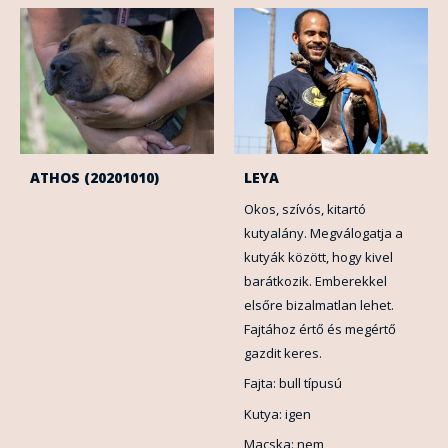
ATHOS (20201010)
LEYA
Okos, szívós, kitartó
kutyalány. Megválogatja a
kutyák között, hogy kivel
barátkozik. Emberekkel
elsőre bizalmatlan lehet.
Fajtához értő és megértő
gazdit keres.
Fajta: bull típusú
Kutya: igen
Macska: nem