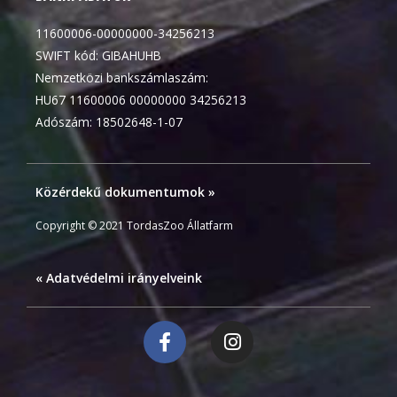
11600006-00000000-34256213
SWIFT kód: GIBAHUHB
Nemzetközi bankszámlaszám:
HU67 11600006 00000000 34256213
Adószám: 18502648-1-07
Közérdekű dokumentumok »
Copyright © 2021 TordasZoo Állatfarm
« Adatvédelmi irányelveink
F
I
a
n
c
s
e
t