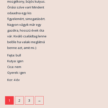
mozgékony, bújós kutyus.
Óriási szíve van! Mindent
odaadna egy kis
figyelemért, simogatásért.
Nagyon vágyik már egy
gazdira, hosszú évek óta
vár. Kiváló családtag lenne
belőle ha valaki meglátná
benne azt, amit mi.:)
Fajta: bull
Kutya: igen
Cica: nem
Gyerek: igen
Kor: 4 év
1
2
3
→