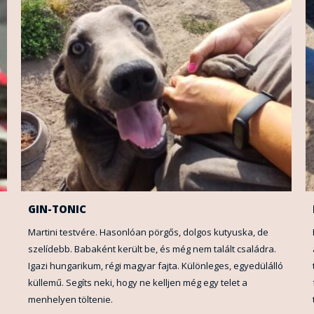
GIN-TONIC
Martini testvére. Hasonlóan pörgős, dolgos kutyuska, de
szelídebb. Babaként került be, és még nem talált családra.
Igazi hungarikum, régi magyar fajta. Különleges, egyedülálló
küllemű. Segíts neki, hogy ne kelljen még egy telet a
menhelyen töltenie.