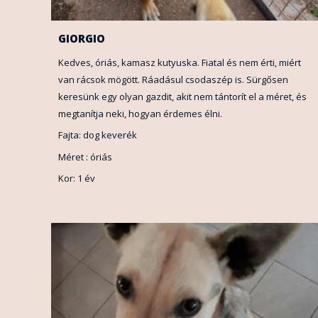
GIORGIO
Kedves, óriás, kamasz kutyuska. Fiatal és nem érti, miért
van rácsok mögött. Ráadásul csodaszép is. Sürgősen
keresünk egy olyan gazdit, akit nem tántorít el a méret, és
megtanítja neki, hogyan érdemes élni.
Fajta: dog keverék
Méret : óriás
Kor: 1 év