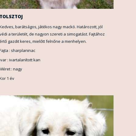
TOLSZTOJ
Kedves, barátságos, játékos nagy mackó. Határozott, jól
védi a területét, de nagyon szereti a simogatást. Fajtához
értő gazdit keres, mielőtt felnőne a menhelyen.
Fajta : sharplaninac
Ivar : ivartalanított kan
Méret : nagy
Kor 1 év