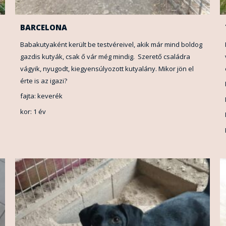
BARCELONA
Babakutyaként került be testvéreivel, akik már mind boldog
gazdis kutyák, csak ő vár még mindig. Szerető családra
vágyik, nyugodt, kiegyensúlyozott kutyalány. Mikor jön el
érte is az igazi?
fajta: keverék
kor: 1 év