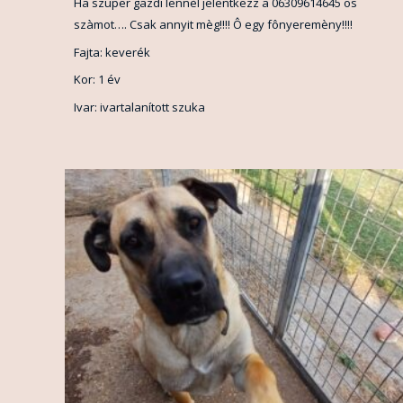
Ha szuper gazdi lennèl jelentkezz a 06309614645 ös
szàmot…. Csak annyit mèg!!!! Ô egy fônyeremèny!!!!
Fajta: keverék
Kor: 1 év
Ivar: ivartalanított szuka