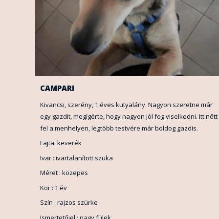
CAMPARI
Kivancsi, szerény, 1 éves kutyalány. Nagyon szeretne már
egy gazdit, megígérte, hogy nagyon jól fog viselkedni. Itt nőtt
fel a menhelyen, legtöbb testvére már boldog gazdis.
Fajta: keverék
Ivar : ivartalanított szuka
Méret : közepes
Kor : 1 év
Szín : rajzos szürke
Ismertetőjel : nagy fülek