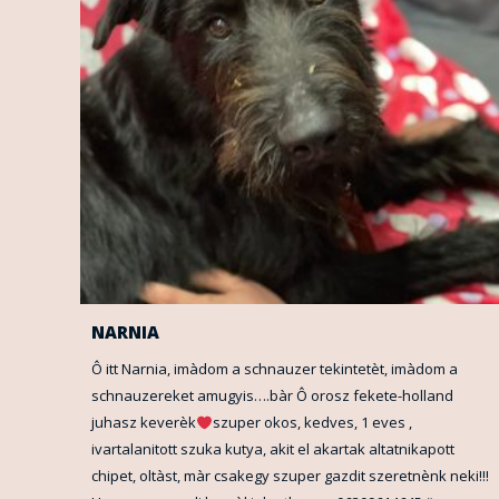
NARNIA
Ô itt Narnia, imàdom a schnauzer tekintetèt, imàdom a
schnauzereket amugyis….bàr Ô orosz fekete-holland
juhasz keverèk
szuper okos, kedves, 1 eves ,
ivartalanitott szuka kutya, akit el akartak altatnikapott
chipet, oltàst, màr csakegy szuper gazdit szeretnènk neki!!!