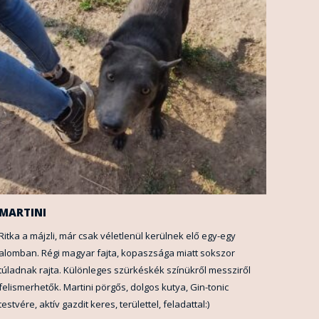
MARTINI
Ritka a májzli, már csak véletlenül kerülnek elő egy-egy
alomban. Régi magyar fajta, kopaszsága miatt sokszor
túladnak rajta. Különleges szürkéskék színükről messziről
felismerhetők. Martini pörgős, dolgos kutya, Gin-tonic
testvére, aktív gazdit keres, területtel, feladattal:)