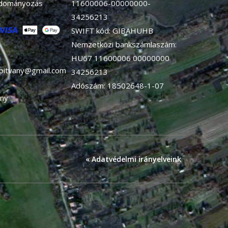
adományozás
11600006-00000000-
34256213
SWIFT kód: GIBAHUHB
Nemzetközi bankszámlaszám:
HU67 11600006 00000000
apitvany@gmail.com
34256213
Adószám: 18502648-1-07
ny
« Adatvédelmi irányelveink