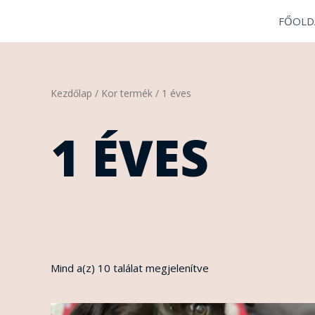
Skip
FŐOLD
to
content
Sorted
Kezdőlap
/ Kor termék / 1 éves
by
latest
1 ÉVES
Mind a(z) 10 találat megjelenítve