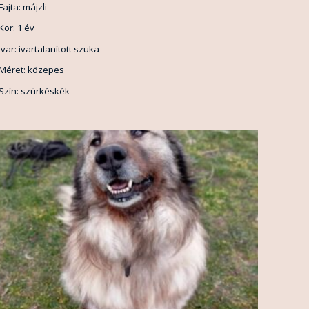
Fajta: májzli
Kor: 1 év
Ivar: ivartalanított szuka
Méret: közepes
Szín: szürkéskék