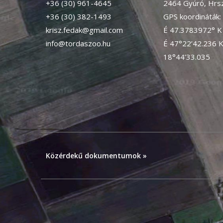
+36 (30) 961-4645
2464 Gyúró, Hrsz
+36 (30) 382-1493
GPS koordináták:
krisz.fedak@gmail.com
É 47.3783972° K
info@tordaszoo.hu
É 47°22’42.236 
18°44’33.035
Közérdekű dokumentumok »