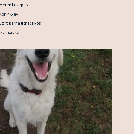
Méret: közepes
Kor: 4-5 év
Szín: barna tigriscsíkos
Ivar: szuka