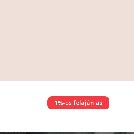
1%-os felajánlás