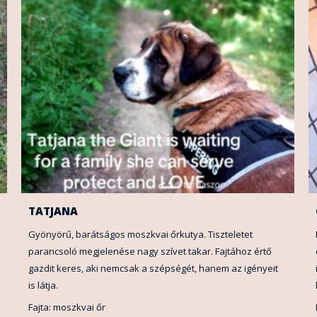
TATJANA
Gyönyörű, barátságos moszkvai őrkutya. Tiszteletet
parancsoló megjelenése nagy szívet takar. Fajtához értő
gazdit keres, aki nemcsak a szépségét, hanem az igényeit
is látja.
Fajta: moszkvai őr