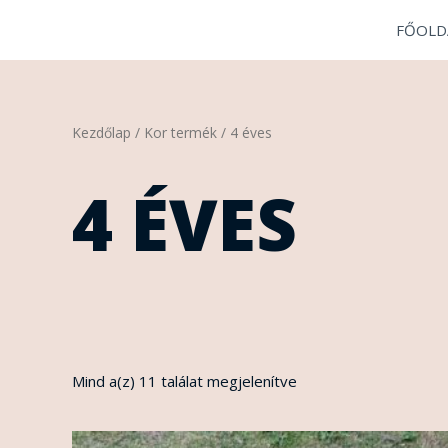
Skip
FŐOLD
to
content
Sorted
Kezdőlap
/ Kor termék / 4 éves
by
latest
4 ÉVES
Mind a(z) 11 találat megjelenítve