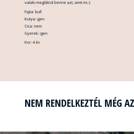
valaki meglátná benne azt, amit mi.:)
Fajta: bull
Kutya: igen
Cica: nem
Gyerek: igen
Kor: 4 év
NEM RENDELKEZTÉL MÉG A