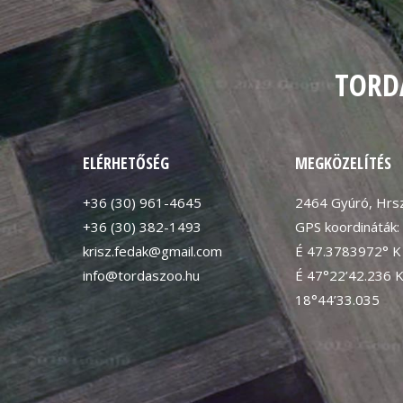
TORD
ELÉRHETŐSÉG
MEGKÖZELÍTÉS
+36 (30) 961-4645
2464 Gyúró, Hrsz
+36 (30) 382-1493
GPS koordináták:
krisz.fedak@gmail.com
É 47.3783972° K
info@tordaszoo.hu
É 47°22’42.236 
18°44’33.035