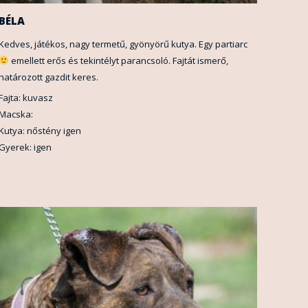
BÉLA
Kedves, játékos, nagy termetű, gyönyörű kutya. Egy partiarc
emellett erős és tekintélyt parancsoló. Fajtát ismerő,
határozott gazdit keres.
Fajta: kuvasz
Macska:
Kutya: nőstény igen
Gyerek: igen