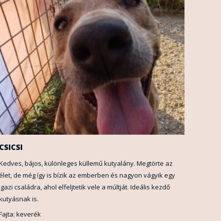
CSICSI
Kedves, bájos, különleges küllemű kutyalány. Megtörte az
élet, de még így is bízik az emberben és nagyon vágyik egy
igazi családra, ahol elfeljtetik vele a múltját. Ideális kezdő
kutyásnak is.
Fajta: keverék