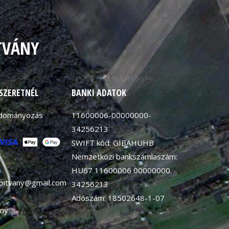
TVÁNY
 SZERETNÉL
BANKI ADATOK
adományozás
11600006-00000000-
34256213
SWIFT kód: GIBAHUHB
Nemzetközi bankszámlaszám:
HU67 11600006 00000000
apitvany@gmail.com
34256213
Adószám: 18502648-1-07
ny