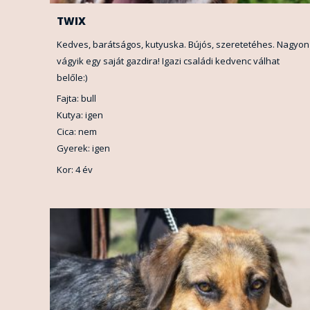
TWIX
Kedves, barátságos, kutyuska. Bújós, szeretetéhes. Nagyon
vágyik egy saját gazdira! Igazi családi kedvenc válhat
belőle:)
Fajta: bull
Kutya: igen
Cica: nem
Gyerek: igen
Kor: 4 év