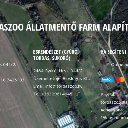
ASZOO ÁLLATMENTŐ FARM ALAPÍ
EBRENDÉSZET (GYÚRÓ,
HA SEGÍTENI
TORDAS, SUKORÓ)
. 044/2.
Online 
2464 Gyúró, Hrsz. 044/2.
Üzemeltetője: Bioslogos Kft.
 18.7425103
Email: info@tordaszoo.hu
K
Tel: +36309614645
PayPal:
tordaszoo.al
Adhat vonal
1%-os adomá