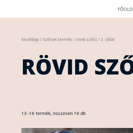
Skip
FŐOLD
to
content
Sorted
Kezdőlap
/ Szőrzet termék /
rövid szőrű
/ 2. oldal
by
latest
RÖVID SZ
13–16 termék, összesen 16 db