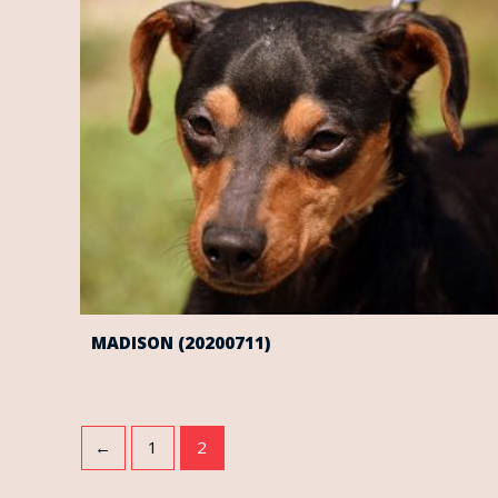
MADISON (20200711)
←
1
2