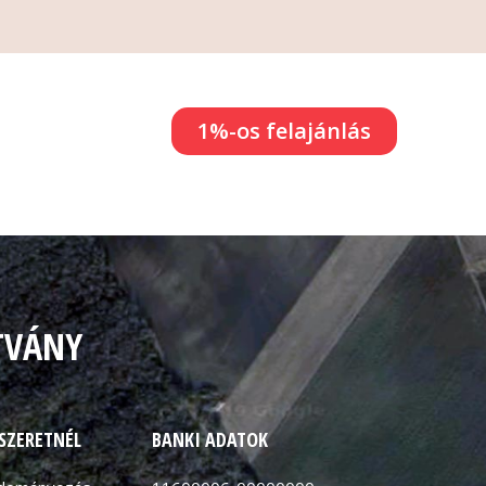
1%-os felajánlás
TVÁNY
 SZERETNÉL
BANKI ADATOK