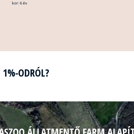
kor: 6 év
Z 1%-ODRÓL?
ASZOO ÁLLATMENTŐ FARM ALAPÍ