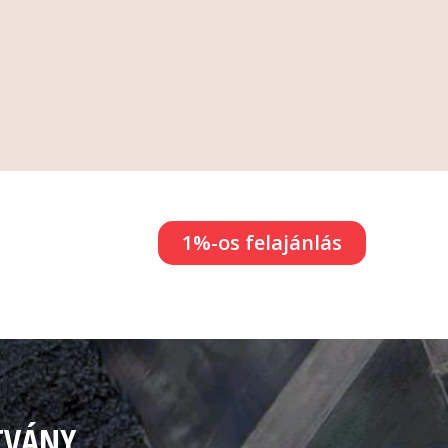
1%-os felajánlás
TVÁNY