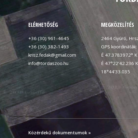
ELÉRHETŐSÉG
MEGKÖZELÍTÉS
+36 (30) 961-4645
2464 Gyúró, Hrsz
+36 (30) 382-1493
GPS koordináták:
krisz.fedak@gmail.com
É 47.3783972° K
info@tordaszoo.hu
É 47°22’42.236 
18°44’33.035
Közérdekű dokumentumok »