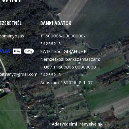
 SZERETNÉL
BANKI ADATOK
adományozás
11600006-00000000-
34256213
SWIFT kód: GIBAHUHB
Nemzetközi bankszámlaszám:
HU67 11600006 00000000
apitvany@gmail.com
34256213
Adószám: 18502648-1-07
ny
« Adatvédelmi irányelveink