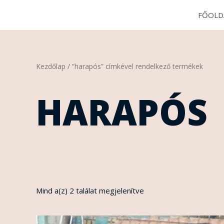
Skip
FŐOLD
to
content
Sorted
Kezdőlap
/ “harapós” címkével rendelkező termékek
by
latest
HARAPÓS
Mind a(z) 2 találat megjelenítve