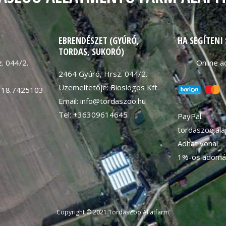
EBRENDÉSZET (GYÚRÓ,
HA SEGÍTENI
TORDAS, SUKORÓ)
. 044/2.
Online 
2464 Gyúró, Hrsz. 044/2.
Üzemeltetője: Bioslogos Kft.
 18.7425103
Email: info@tordaszoo.hu
K
Tel: +36309614645
PayPal:
tordaszoo.al
Adhat vonal
1%-os adomá
Copyright © 2021 TordasZoo Állatfarm