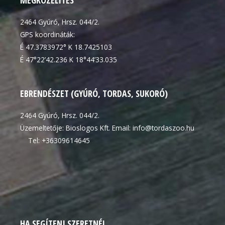
2464 Gyúró, Hrsz. 044/2.
GPS koordináták:
É 47.3783972° K 18.7425103
É 47°22’42.236 K 18°44’33.035
EBRENDÉSZET (GYÚRÓ, TORDAS, SUKORÓ)
2464 Gyúró, Hrsz. 044/2.
Üzemeltetője: Bioslogos Kft. Email: info@tordaszoo.hu
Tel: +36309614645
HA SEGÍTENI SZERETNÉL