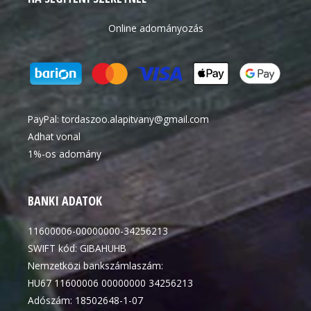
Online adományozás
PayPal:
tordaszoo.alapitvany@gmail.com
Adhat vonal
1%-os adomány
BANKI ADATOK
11600006-00000000-34256213
SWIFT kód: GIBAHUHB
Nemzetközi bankszámlaszám:
HU67 11600006 00000000 34256213
Adószám: 18502648-1-07