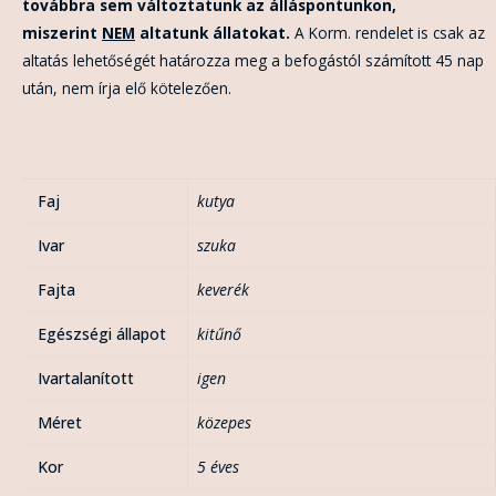
továbbra sem változtatunk az álláspontunkon,
miszerint
NEM
altatunk állatokat.
A Korm. rendelet is csak az
altatás lehetőségét határozza meg a befogástól számított 45 nap
után, nem írja elő kötelezően.
Faj
kutya
Ivar
szuka
Fajta
keverék
Egészségi állapot
kitűnő
Ivartalanított
igen
Méret
közepes
Kor
5 éves