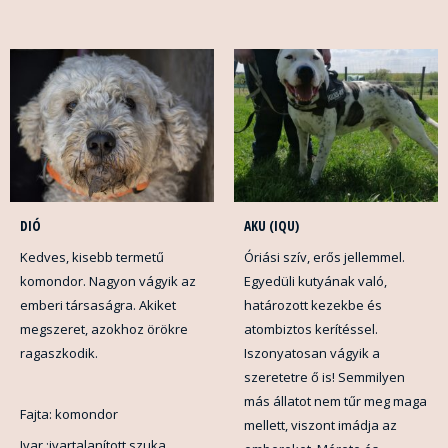
DIÓ
AKU (IQU)
Kedves, kisebb termetű
Óriási szív, erős jellemmel.
komondor. Nagyon vágyik az
Egyedüli kutyának való,
emberi társaságra. Akiket
határozott kezekbe és
megszeret, azokhoz örökre
atombiztos kerítéssel.
ragaszkodik.
Iszonyatosan vágyik a
szeretetre ő is! Semmilyen
más állatot nem tűr meg maga
Fajta: komondor
mellett, viszont imádja az
Ivar :ivartalanított szuka