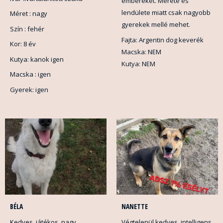
embereket. Mérete és
lendülete miatt csak nagyobb
Méret : nagy
gyerekek mellé mehet.
Szín : fehér
Fajta: Argentin dog keverék
Kor: 8 év
Macska: NEM
Kutya: kanok igen
Kutya: NEM
Macska : igen
Gyerek: igen
BÉLA
NANETTE
Kedves, játékos, nagy
Végtelenül kedves, intelligens,