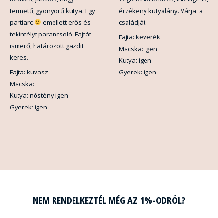
termetű, gyönyörű kutya. Egy
érzékeny kutyalány. Várja a
partiarc
emellett erős és
családját.
tekintélyt parancsoló. Fajtát
Fajta: keverék
ismerő, határozott gazdit
Macska: igen
keres.
Kutya: igen
Fajta: kuvasz
Gyerek: igen
Macska:
Kutya: nőstény igen
Gyerek: igen
NEM RENDELKEZTÉL MÉG AZ 1%-ODRÓL?