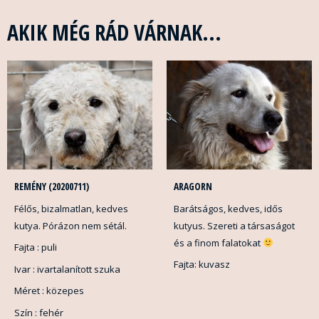
AKIK MÉG RÁD VÁRNAK...
REMÉNY (20200711)
ARAGORN
Félős, bizalmatlan, kedves
Barátságos, kedves, idős
kutya. Pórázon nem sétál.
kutyus. Szereti a társaságot
és a finom falatokat
Fajta : puli
Fajta: kuvasz
Ivar : ivartalanított szuka
Méret : közepes
Szín : fehér