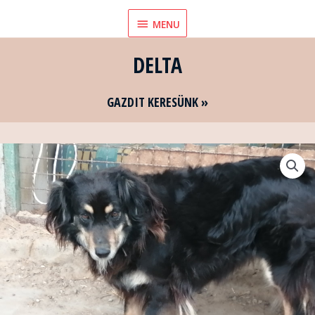
Skip
MENU
MENU
to
content
DELTA
GAZDIT KERESÜNK »