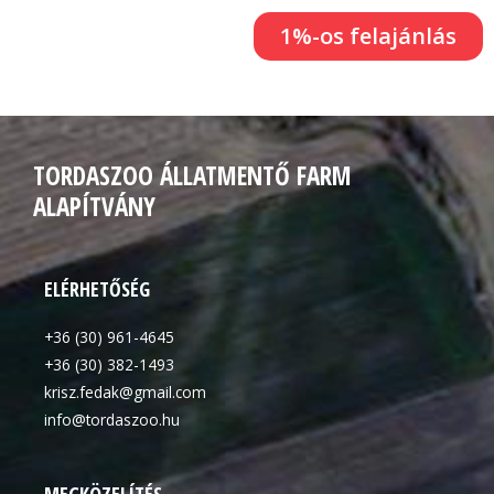
1%-os felajánlás
TORDASZOO ÁLLATMENTŐ FARM
ALAPÍTVÁNY
ELÉRHETŐSÉG
+36 (30) 961-4645
+36 (30) 382-1493
krisz.fedak@gmail.com
info@tordaszoo.hu
MEGKÖZELÍTÉS