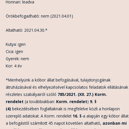
Honnan: leadva
Örökbefogadható: nem (2021.04.01)
Altatható: 2021.04.30.*
Kutya: igen
Cica: igen
Gyerek: nem
Kor: 4 év
*Menhelyünk a kóbor állat befogásával, tulajdonjogának
átruházásával és elhelyezésével kapcsolatos feladatok ellátásának
részletes szabályairól szóló
785/2021. (XII. 27.) Korm.
rendelet
(a továbbiakban:
Korm. rendelet
)
9. §
(4)
bekezdésében foglaltaknak is megfelelve közli a honlapon
szereplő adatokat. A Korm. rendelet
16. §
-a alapján egy kóbor állat
a befogástól számított 45 napot követően altatható,
azonban mi