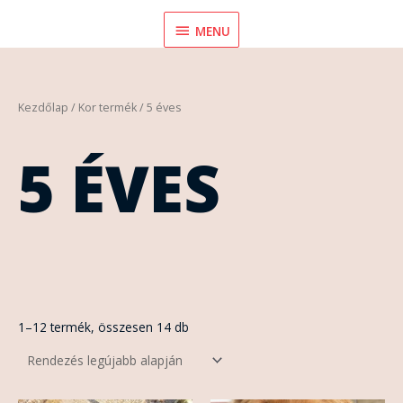
Skip
MENU
MENU
to
content
Sorted
Kezdőlap
/ Kor termék / 5 éves
by
latest
5 ÉVES
1–12 termék, összesen 14 db