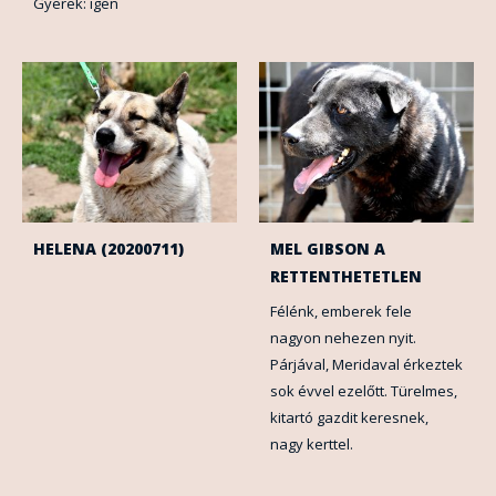
Gyerek: igen
HELENA (20200711)
MEL GIBSON A
RETTENTHETETLEN
Félénk, emberek fele
nagyon nehezen nyit.
Párjával, Meridaval érkeztek
sok évvel ezelőtt. Türelmes,
kitartó gazdit keresnek,
nagy kerttel.