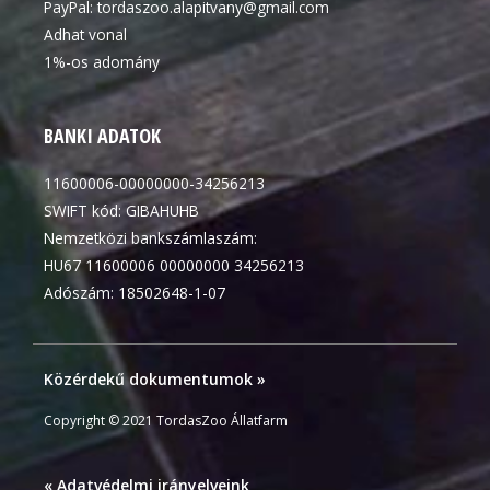
PayPal:
tordaszoo.alapitvany@gmail.com
Adhat vonal
1%-os adomány
BANKI ADATOK
11600006-00000000-34256213
SWIFT kód: GIBAHUHB
Nemzetközi bankszámlaszám:
HU67 11600006 00000000 34256213
Adószám: 18502648-1-07
Közérdekű dokumentumok »
Copyright © 2021 TordasZoo Állatfarm
« Adatvédelmi irányelveink