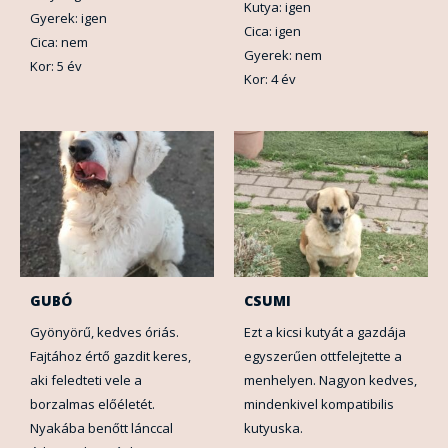
Kutya: igen
Gyerek: igen
Cica: igen
Cica: nem
Gyerek: nem
Kor: 5 év
Kor: 4 év
GUBÓ
CSUMI
Gyönyörű, kedves óriás.
Ezt a kicsi kutyát a gazdája
Fajtához értő gazdit keres,
egyszerűen ottfelejtette a
aki feledteti vele a
menhelyen. Nagyon kedves,
borzalmas előéletét.
mindenkivel kompatibilis
Nyakába benőtt lánccal
kutyuska.