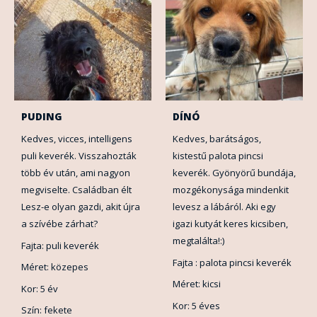
PUDING
DÍNÓ
Kedves, vicces, intelligens
Kedves, barátságos,
puli keverék. Visszahozták
kistestű palota pincsi
több év után, ami nagyon
keverék. Gyönyörű bundája,
megviselte. Családban élt
mozgékonysága mindenkit
Lesz-e olyan gazdi, akit újra
levesz a lábáról. Aki egy
a szívébe zárhat?
igazi kutyát keres kicsiben,
megtalálta!:)
Fajta: puli keverék
Fajta : palota pincsi keverék
Méret: közepes
Méret: kicsi
Kor: 5 év
Kor: 5 éves
Szín: fekete