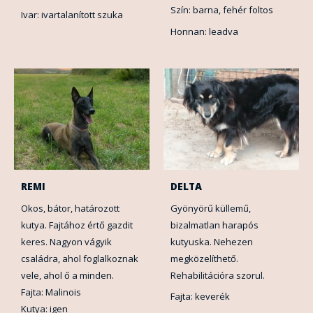
Szín: barna, fehér foltos
Ivar: ivartalanított szuka
Honnan: leadva
REMI
DELTA
Okos, bátor, határozott
Gyönyörű küllemű,
kutya. Fajtához értő gazdit
bizalmatlan harapós
keres. Nagyon vágyik
kutyuska. Nehezen
családra, ahol foglalkoznak
megközelíthető.
vele, ahol ő a minden.
Rehabilitációra szorul.
Fajta: Malinois
Fajta: keverék
Kutya: igen