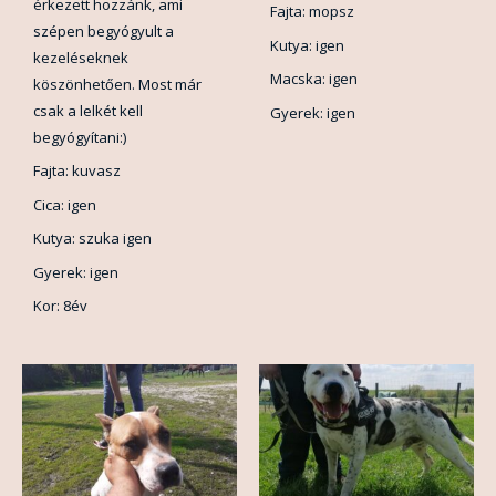
érkezett hozzánk, ami
Fajta: mopsz
szépen begyógyult a
Kutya: igen
kezeléseknek
Macska: igen
köszönhetően. Most már
csak a lelkét kell
Gyerek: igen
begyógyítani:)
Fajta: kuvasz
Cica: igen
Kutya: szuka igen
Gyerek: igen
Kor: 8év