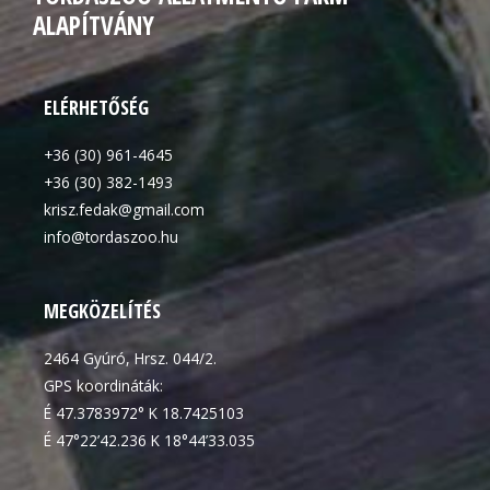
ALAPÍTVÁNY
ELÉRHETŐSÉG
+36 (30) 961-4645
+36 (30) 382-1493
krisz.fedak@gmail.com
info@tordaszoo.hu
MEGKÖZELÍTÉS
2464 Gyúró, Hrsz. 044/2.
GPS koordináták:
É 47.3783972° K 18.7425103
É 47°22’42.236 K 18°44’33.035