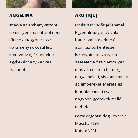
ANGELINA
AKU (IQU)
Imádja az embert, viszont
Óriási szív, erős jellemmel.
semmilyen más állatot nem
Egyedüli kutyának való,
tűr meg. Nagyon rossz
határozott kezekbe és
körülmények közül lett
atombiztos kerítéssel.
mentve. Megérdemelne
Iszonyatosan vágyik a
egykeként egy kedves
szeretetre ő is! Semmilyen
családot.
más állatot nem tűr meg
maga mellett, viszont imádja
az embereket. Mérete és
lendülete miatt csak
nagyobb gyerekek mellé
mehet.
Fajta: Argentin dog keverék
Macska: NEM
Kutya: NEM