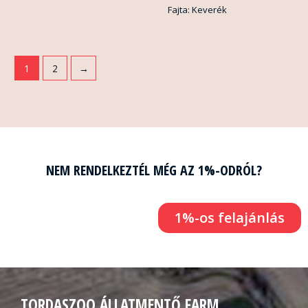
Fajta: Keverék
1
2
→
NEM RENDELKEZTÉL MÉG AZ 1%-ODRÓL?
1%-os felajánlás
TORDASZOO ÁLLATMENTŐ FARM