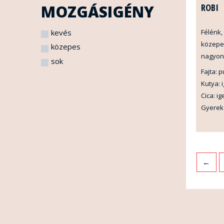
MOZGÁSIGÉNY
ROBI
kevés
Félénk
közepes
közepes
nagyon 
sok
Fajta: p
Kutya: 
Cica: ig
Gyerek
←