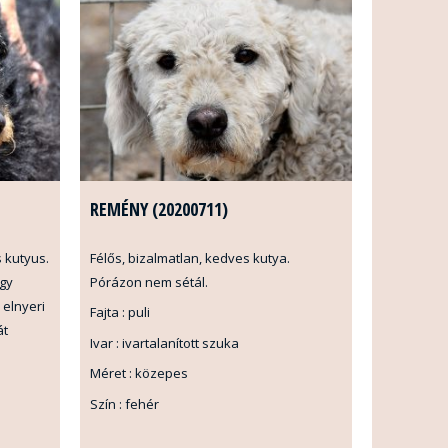
REMÉNY (20200711)
s kutyus.
Félős, bizalmatlan, kedves kutya.
Egy
Pórázon nem sétál.
 elnyeri
Fajta : puli
át
Ivar : ivartalanított szuka
Méret : közepes
Szín : fehér