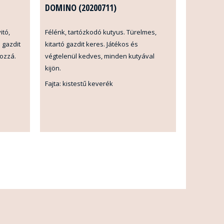
DOMINO (20200711)
itó,
Félénk, tartózkodó kutyus. Türelmes,
 gazdit
kitartó gazdit keres. Játékos és
hozzá.
végtelenül kedves, minden kutyával
kijön.
Fajta: kistestű keverék