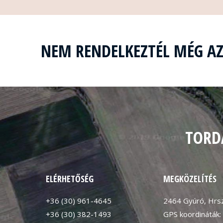
NEM RENDELKEZTÉL MÉG A
TORD
ELÉRHETŐSÉG
MEGKÖZELÍTÉS
+36 (30) 961-4645
2464 Gyúró, Hrsz
+36 (30) 382-1493
GPS koordináták: