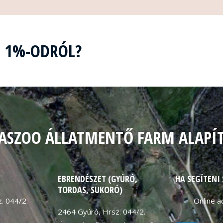
Z 1%-ODRÓL?
ASZOO ÁLLATMENTŐ FARM ALAPÍ
EBRENDÉSZET (GYÚRÓ,
HA SEGÍTENI
TORDAS, SUKORÓ)
. 044/2.
Online 
2464 Gyúró, Hrsz. 044/2.