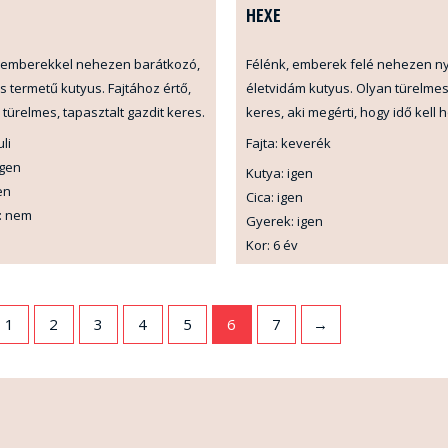
HEXE
, emberekkel nehezen barátkozó,
Félénk, emberek felé nehezen ny
 termetű kutyus. Fajtához értő,
életvidám kutyus. Olyan türelmes
türelmes, tapasztalt gazdit keres.
keres, aki megérti, hogy idő kell 
uli
Fajta: keverék
igen
Kutya: igen
en
Cica: igen
: nem
Gyerek: igen
Kor: 6 év
1
2
3
4
5
6
7
→