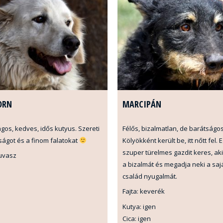
ORN
MARCIPÁN
gos, kedves, idős kutyus. Szereti
Félős, bizalmatlan, de barátságo
ságot és a finom falatokat
Kölyökként került be, itt nőtt fel. 
szuper türelmes gazdit keres, aki
kuvasz
a bizalmát és megadja neki a saj
család nyugalmát.
Fajta: keverék
Kutya: igen
Cica: igen