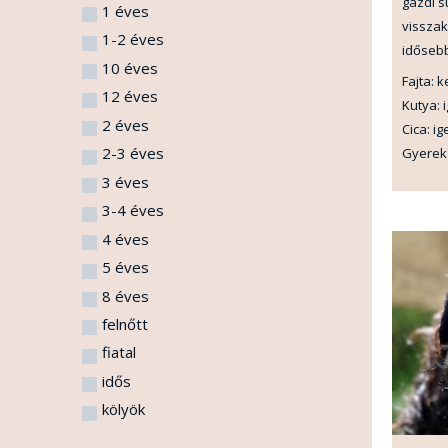
gazdi s
1 éves
visszak
1-2 éves
idősebb
10 éves
Fajta: 
12 éves
Kutya: 
2 éves
Cica: ig
2-3 éves
Gyerek:
3 éves
3-4 éves
4 éves
5 éves
8 éves
felnőtt
fiatal
idős
kölyök