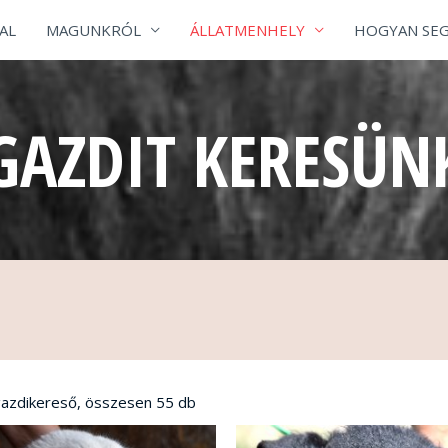
AL
MAGUNKRÓL
ÁLLATMENHELY
HOGYAN SEG
GAZDIT KERESÜN
Sorted
by
azdikereső, összesen 55 db
latest