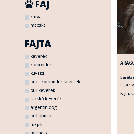
FAJ
kutya
macska
FAJTA
keverék
ARAG
komondor
kuvasz
Barátsá
puli - komondor keverék
a társa
puli keverék
Fajta: 
tacskó keverék
argentin dog
bull típusú
májzli
malinois