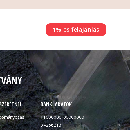
1%-os felajánlás
TVÁNY
 SZERETNÉL
BANKI ADATOK
adományozás
11600006-00000000-
34256213