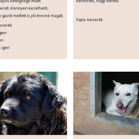
úlyos betegsége miatt
keresnek, nagy kerttel.
erült. Könnyen kezelhető,
 gazdi mellett is jól érezné magát.
Fajta: Keverék
keverék
igen
en
 igen