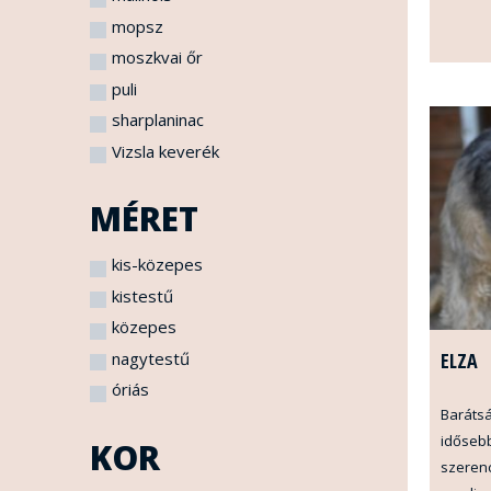
mopsz
moszkvai őr
puli
sharplaninac
Vizsla keverék
MÉRET
kis-közepes
kistestű
közepes
nagytestű
ELZA
óriás
Barátsá
idősebb
KOR
szerenc