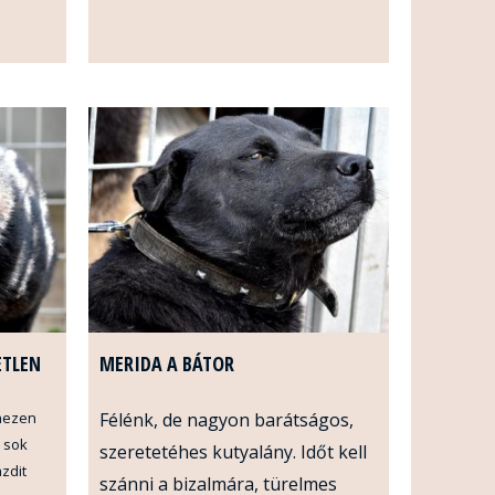
ETLEN
MERIDA A BÁTOR
hezen
Félénk, de nagyon barátságos,
k sok
szeretetéhes kutyalány. Időt kell
azdit
szánni a bizalmára, türelmes