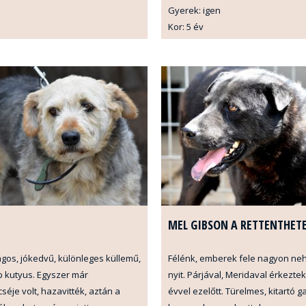
Gyerek: igen
Kor: 5 év
MEL GIBSON A RETTENTHET
gos, jókedvű, különleges küllemű,
Félénk, emberek fele nagyon ne
 kutyus. Egyszer már
nyit. Párjával, Meridaval érkezte
séje volt, hazavitték, aztán a
évvel ezelőtt. Türelmes, kitartó g