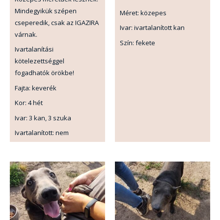
Mindegyikük szépen
Méret: közepes
cseperedik, csak az IGAZIRA
Ivar: ivartalanított kan
várnak.
Szín: fekete
Ivartalanítási
kötelezettséggel
fogadhatók örökbe!
Fajta: keverék
Kor: 4 hét
Ivar: 3 kan, 3 szuka
Ivartalanított: nem