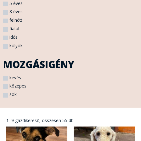
5 éves
8 éves
felnőtt
fiatal
idős
kölyök
MOZGÁSIGÉNY
kevés
közepes
sok
Sorted
by
1–9 gazdikereső, összesen 55 db
latest