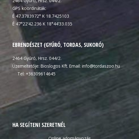
2464 Gyúró, Hrsz. 044/2.
GPS koordináták:
É 47.3783972° K 18.7425103
É 47°22’42.236 K 18°44’33.035
EBRENDÉSZET (GYÚRÓ, TORDAS, SUKORÓ)
2464 Gyúró, Hrsz. 044/2.
Üzemeltetője: Bioslogos Kft. Email: info@tordaszoo.hu
Tel: +36309614645
HA SEGÍTENI SZERETNÉL
Online adományozás