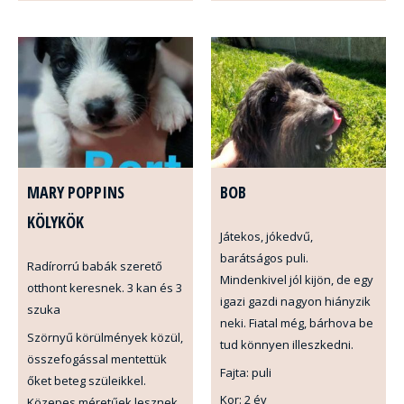
MARY POPPINS
BOB
KÖLYKÖK
Játekos, jókedvű,
barátságos puli.
Radírorrú babák szerető
Mindenkivel jól kijön, de egy
otthont keresnek. 3 kan és 3
igazi gazdi nagyon hiányzik
szuka
neki. Fiatal még, bárhova be
Szörnyű körülmények közül,
tud könnyen illeszkedni.
összefogással mentettük
Fajta: puli
őket beteg szüleikkel.
Kor: 2 év
Közepes méretűek lesznek.