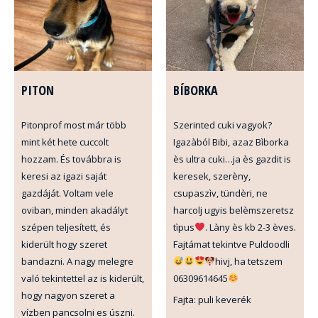
PITON
BÍBORKA
Pitonprof most már több
Szerinted cuki vagyok?
mint két hete cuccolt
Igazàból Bibi, azaz Bìborka
hozzam. És továbbra is
ès ultra cuki…ja ès gazdit is
keresi az igazi saját
keresek, szerèny,
gazdáját. Voltam vele
csupaszìv, tündèri, ne
oviban, minden akadályt
harcolj ugyis belèmszeretsz
szépen teljesített, és
tìpus
. Làny ès kb 2-3 èves.
kiderült hogy szeret
Fajtámat tekintve Puldoodli
bandazni. A nagy melegre
hivj, ha tetszem
való tekintettel az is kiderült,
06309614645
hogy nagyon szeret a
Fajta: puli keverék
vízben pancsolni es úszni.