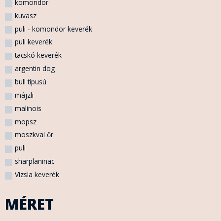
komondor
kuvasz
puli - komondor keverék
puli keverék
tacskó keverék
argentin dog
bull típusú
májzli
malinois
mopsz
moszkvai őr
puli
sharplaninac
Vizsla keverék
MÉRET