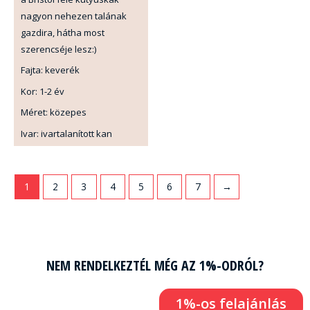
nagyon nehezen talának
gazdira, hátha most
szerencséje lesz:)
Fajta: keverék
Kor: 1-2 év
Méret: közepes
Ivar: ivartalanított kan
1
2
3
4
5
6
7
→
NEM RENDELKEZTÉL MÉG AZ 1%-ODRÓL?
1%-os felajánlás