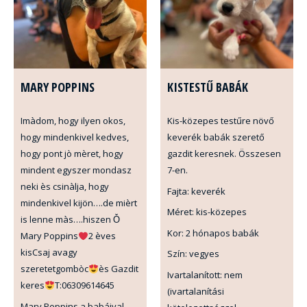
MARY POPPINS
KISTESTŰ BABÁK
Imàdom, hogy ilyen okos,
Kis-közepes testűre növő
hogy mindenkivel kedves,
keverék babák szerető
hogy pont jò mèret, hogy
gazdit keresnek. Összesen
mindent egyszer mondasz
7-en.
neki ès csinàlja, hogy
Fajta: keverék
mindenkivel kijön….de mièrt
Méret: kis-közepes
is lenne màs….hiszen Ǒ
Kor: 2 hónapos babák
Mary Poppins
2 èves
kisCsaj avagy
Szín: vegyes
szeretetgombòc
ès Gazdit
Ivartalanított: nem
keres
T:06309614645
(ivartalanítási
Mary Poppins a babáival