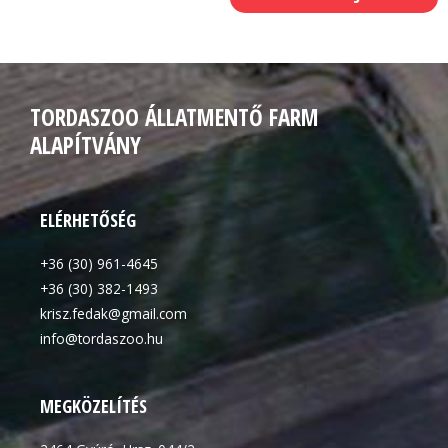
TORDASZOO ÁLLATMENTŐ FARM
ALAPÍTVÁNY
ELÉRHETŐSÉG
+36 (30) 961-4645
+36 (30) 382-1493
krisz.fedak@gmail.com
info@tordaszoo.hu
MEGKÖZELÍTÉS