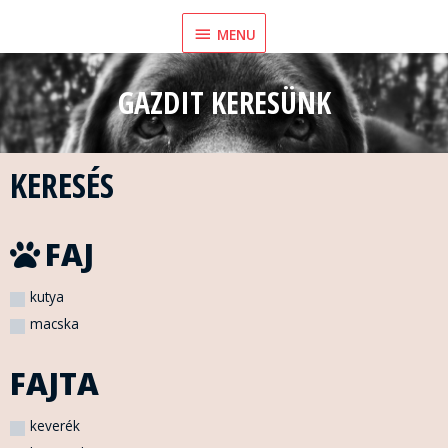
Skip
MENU
MENU
to
content
GAZDIT KERESÜNK
KERESÉS
FAJ
kutya
macska
FAJTA
keverék