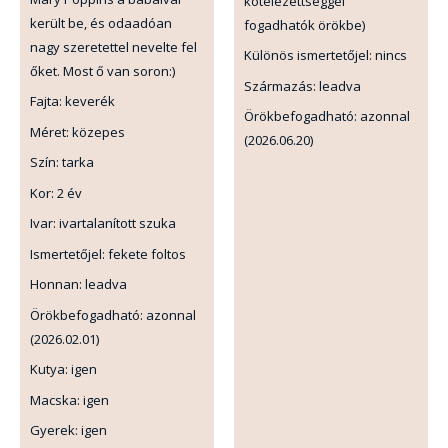
kötelezettséggel
került be, és odaadóan
fogadhatók örökbe)
nagy szeretettel nevelte fel
Különös ismertetőjel: nincs
őket. Most ő van soron:)
Származás: leadva
Fajta: keverék
Örökbefogadható: azonnal
Méret: közepes
(2026.06.20)
Szín: tarka
Kor: 2 év
Ivar: ivartalanított szuka
Ismertetőjel: fekete foltos
Honnan: leadva
Örökbefogadható: azonnal
(2026.02.01)
Kutya: igen
Macska: igen
Gyerek: igen