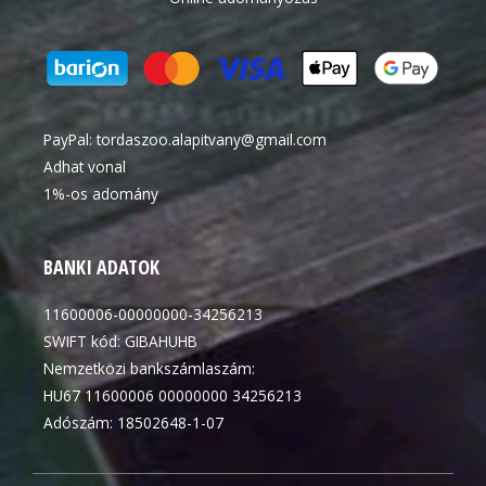
PayPal:
tordaszoo.alapitvany@gmail.com
Adhat vonal
1%-os adomány
BANKI ADATOK
11600006-00000000-34256213
SWIFT kód: GIBAHUHB
Nemzetközi bankszámlaszám:
HU67 11600006 00000000 34256213
Adószám: 18502648-1-07