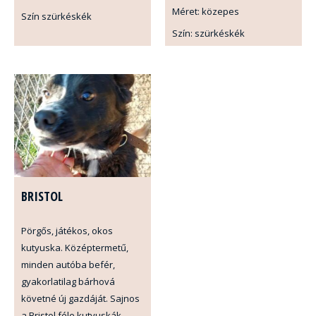
Méret: közepes
Szín szürkéskék
Szín: szürkéskék
BRISTOL
Pörgős, játékos, okos
kutyuska. Középtermetű,
minden autóba befér,
gyakorlatilag bárhová
követné új gazdáját. Sajnos
a Bristol féle kutyuskák