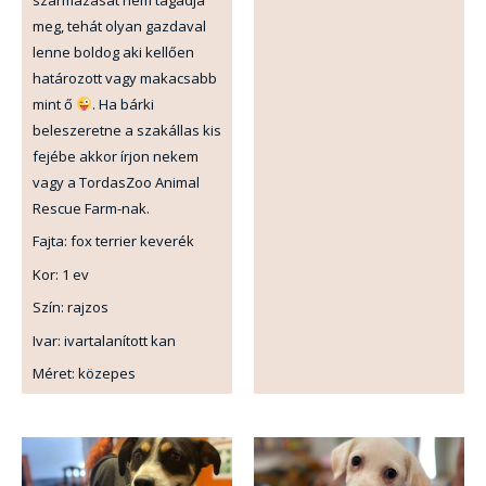
meg, tehát olyan gazdaval
lenne boldog aki kellően
határozott vagy makacsabb
mint ő
. Ha bárki
beleszeretne a szakállas kis
fejébe akkor írjon nekem
vagy a TordasZoo Animal
Rescue Farm-nak.
Fajta: fox terrier keverék
Kor: 1 ev
Szín: rajzos
Ivar: ivartalanított kan
Méret: közepes