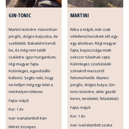
GIN-TONIC
MARTINI
Martini testvére. Hasonlóan
Ritka a májzli, már csak
pörgős, dolgos kutyuska, de
véletlenül kerülnek elő egy-
szelídebb. Babaként került
egy alomban. Régi magyar
be, és még nem talált
fajta, kopaszsága miatt
családra. Igazi hungarikum,
sokszor túladnak rajta.
régi magyar fajta.
Különleges szürkéskék
Különleges, egyedülálló
színükről messziről
küllemű. Segíts neki, hogy
felismerhetők. Martini
ne kelljen még egy telet a
pörgős, dolgos kutya, Gin-
menhelyen töltenie.
tonic testvére, aktív gazdit
keres, területtel, feladattal:)
Fajta: májzli
Fajta: májzli
Kor: 1 év
Kor: 1 év
Ivar: ivartalanított kan
Ivar: ivartalanított szuka
Méret: közepes