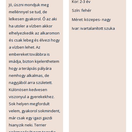
Kor: 2-3 év
Jó, úszni mondjuk meg
Szín: fehér
mellénnyel se tud, de
lelkesen gyakorol. Ő az aki
Méret: közepes- nagy
ha utoler a vízben akkor
Ivar: ivartalanított szuka
elhelyezkedik az alkaromon
és csak lebeg és élvezi hogy
a vízben lehet. Az
embereket továbbra is
imádja, bizton kijelenthetem
hogy a terápiás pályára
nemhogy alkalmas, de
nagyjából arra született.
Különösen kedvesen
viszonyul a gyerekekhez.
Sok helyen megfordult
velem, gyakorol sokmindent,
már csak egy igazi gazdi
hianyzik neki. Terrier
származását nem tagadja