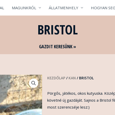
AL
MAGUNKRÓL
ÁLLATMENHELY
HOGYAN SEG
BRISTOL
GAZDIT KERESÜNK »
KEZDŐLAP
/
KAN
/ BRISTOL
Pörgős, játékos, okos kutyuska. Közé
követné új gazdáját. Sajnos a Bristol 
most szerencséje lesz:)