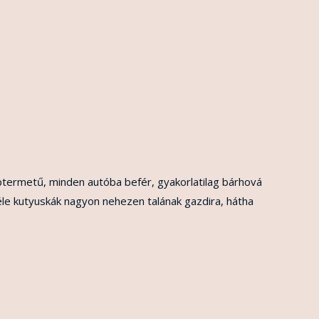
ptermetű, minden autóba befér, gyakorlatilag bárhová
féle kutyuskák nagyon nehezen talának gazdira, hátha