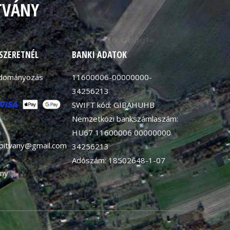
TVÁNY
 SZERETNÉL
BANKI ADATOK
adományozás
11600006-00000000-
34256213
SWIFT kód: GIBAHUHB
Nemzetközi bankszámlaszám:
HU67 11600006 00000000
apitvany@gmail.com
34256213
Adószám: 18502648-1-07
ny