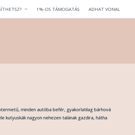
ÍTHETSZ?
1%-OS TÁMOGATÁS
ADHAT VONAL
ptermetű, minden autóba befér, gyakorlatilag bárhová
féle kutyuskák nagyon nehezen talának gazdira, hátha