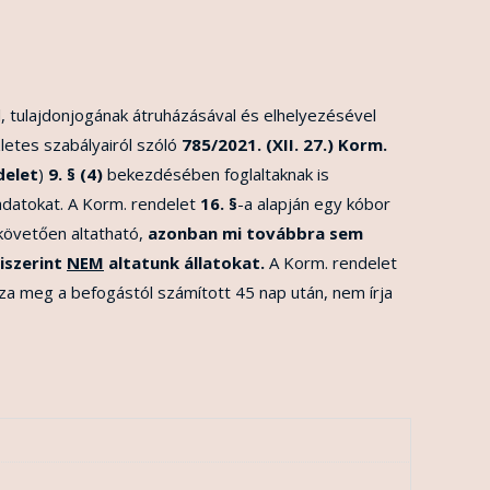
, tulajdonjogának átruházásával és elhelyezésével
letes szabályairól szóló
785/2021. (XII. 27.) Korm.
delet
)
9. § (4)
bekezdésében foglaltaknak is
adatokat. A Korm. rendelet
16. §
-a alapján egy kóbor
 követően altatható,
azonban mi továbbra sem
iszerint
NEM
altatunk
állatokat.
A Korm. rendelet
zza meg a befogástól számított 45 nap után, nem írja