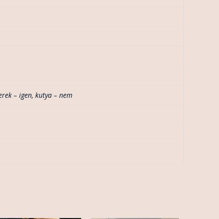
erek – igen
,
kutya – nem