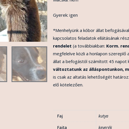
Gyerek: igen
*Menhelyünk a kóbor állat befogásával
kapcsolatos feladatok ellátásának rész
rendelet
(a továbbiakban:
Korm. ren
megfelelve közli a honlapon szereplő 
állat a befogástól számított 45 napot
változtatunk az álláspontunkon, m
is csak az altatás lehetőségét határo
elő kötelezően.
Faj
kutya
Fajta
keverék