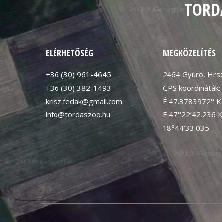
TORD
ELÉRHETŐSÉG
MEGKÖZELÍTÉS
+36 (30) 961-4645
2464 Gyúró, Hrsz
+36 (30) 382-1493
GPS koordináták:
krisz.fedak@gmail.com
É 47.3783972° K
info@tordaszoo.hu
É 47°22’42.236 
18°44’33.035