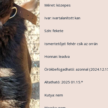
Méret: közepes
Ivar: ivartalanított kan
Szín: fekete
Ismertetőjel: fehér csík az orrán
Honnan: leadva
Örökbefogadható: azonnal (2024.12.15
Altatható: 2025 01.15.*
Kutya: nem
Macska: nem