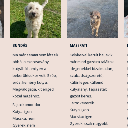
BUNDÁS
MASERATI
Ma már semmi sem látszik
Kölykeivel került be, akik
abból a csontsovány
már mind gazdira találtak.
kutyából, amilyen a
Idegenekkel bizalmatlan,
bekerülésekor volt. Szép,
szabadságszerető,
erős, kemény kutya.
különleges küllemű
Megválogatja, kit enged
kutyalány. Tapasztalt
közel magához.
gazdit keres.
Fajta: keverék
Fajta: komondor
Kutya: igen
Kutya: igen
Macska: igen
Macska: nem
Gyerek: csak nagyobb
Gyerek: nem