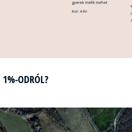
gyerek mellé mehet
Kor: 4 év
Z 1%-ODRÓL?