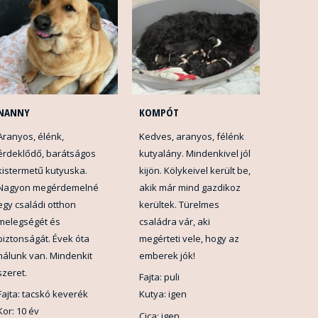
NANNY
KOMPÓT
Aranyos, élénk,
Kedves, aranyos, félénk
érdeklődő, barátságos
kutyalány. Mindenkivel jól
kistermetű kutyuska.
kijön. Kölykeivel került be,
Nagyon megérdemelné
akik már mind gazdikoz
egy családi otthon
kerültek. Türelmes
melegségét és
családra vár, aki
biztonságát. Évek óta
megérteti vele, hogy az
nálunk van. Mindenkit
emberek jók!
szeret.
Fajta: puli
Fajta: tacskó keverék
Kutya: igen
Kor: 10 év
Cica: igen