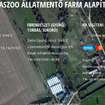
ASZOO ÁLLATMENTŐ FARM ALAPÍ
EBRENDÉSZET (GYÚRÓ,
HA SEGÍTENI
TORDAS, SUKORÓ)
. 044/2.
Online 
2464 Gyúró, Hrsz. 044/2.
Üzemeltetője: Bioslogos Kft.
 18.7425103
Email: info@tordaszoo.hu
K
Tel: +36309614645
PayPal:
tordaszoo.al
Adhat vonal
1%-os adomá
Copyright © 2021 TordasZoo Állatfarm