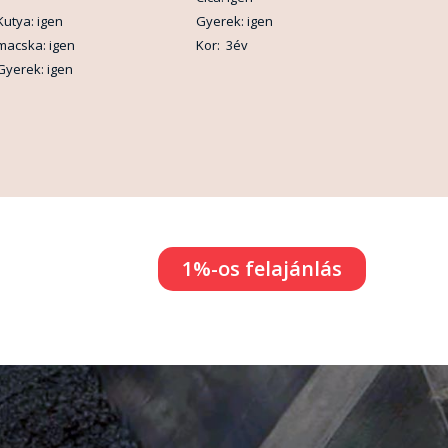
Kutya: igen
Gyerek: igen
macska: igen
Kor: 3év
Gyerek: igen
1%-os felajánlás