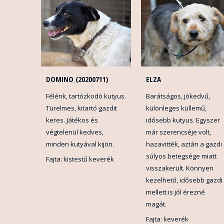
DOMINO (20200711)
ELZA
Félénk, tartózkodó kutyus.
Barátságos, jókedvű,
Türelmes, kitartó gazdit
különleges küllemű,
keres. Játékos és
idősebb kutyus. Egyszer
végtelenül kedves,
már szerencséje volt,
minden kutyával kijön.
hazavitték, aztán a gazdi
súlyos betegsége miatt
Fajta: kistestű keverék
visszakerült. Könnyen
kezelhető, idősebb gazdi
mellett is jól érezné
magát.
Fajta: keverék