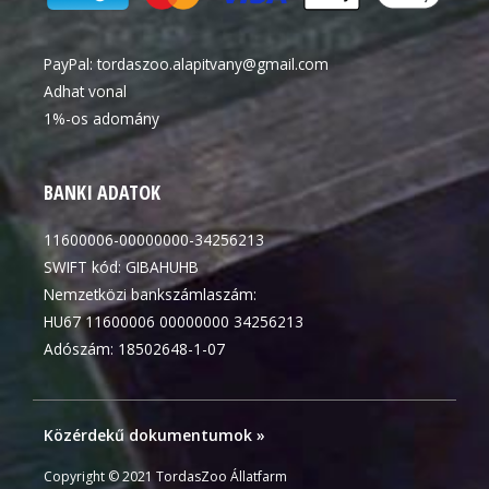
PayPal:
tordaszoo.alapitvany@gmail.com
Adhat vonal
1%-os adomány
BANKI ADATOK
11600006-00000000-34256213
SWIFT kód: GIBAHUHB
Nemzetközi bankszámlaszám:
HU67 11600006 00000000 34256213
Adószám: 18502648-1-07
Közérdekű dokumentumok »
Copyright © 2021 TordasZoo Állatfarm