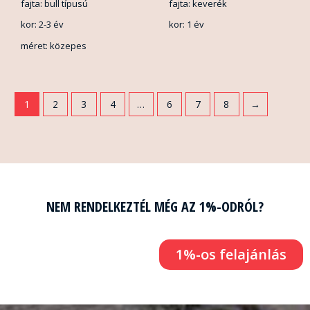
fajta: bull típusú
fajta: keverék
kor: 2-3 év
kor: 1 év
méret: közepes
1
2
3
4
…
6
7
8
→
NEM RENDELKEZTÉL MÉG AZ 1%-ODRÓL?
1%-os felajánlás