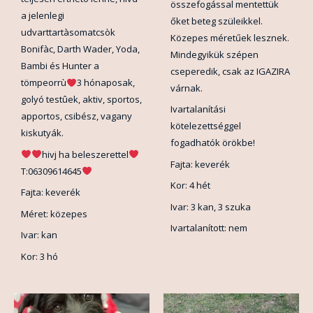
összefogással mentettük
a jelenlegi
őket beteg szüleikkel.
udvarttartàsomatcsòk
Közepes méretűek lesznek.
Bonifàc, Darth Wader, Yoda,
Mindegyikük szépen
Bambi és Hunter a
cseperedik, csak az IGAZIRA
tömpeorrù
3 hónaposak,
várnak.
golyó testûek, aktiv, sportos,
Ivartalanítási
apportos, csibész, vagany
kötelezettséggel
kiskutyák.
fogadhatók örökbe!
hivj ha beleszerettel
Fajta: keverék
T:06309614645
Kor: 4 hét
Fajta: keverék
Ivar: 3 kan, 3 szuka
Méret: közepes
Ivartalanított: nem
Ivar: kan
Kor: 3 hó