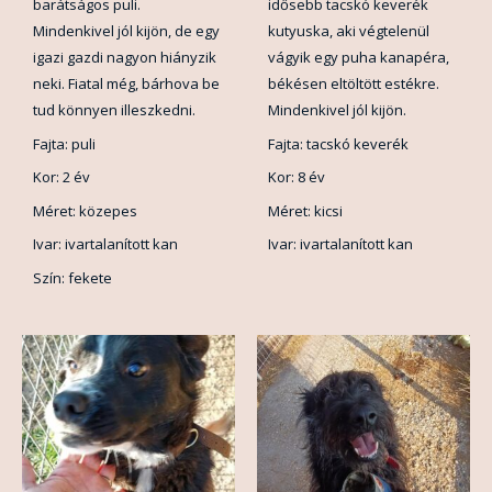
barátságos puli.
idősebb tacskó keverék
Mindenkivel jól kijön, de egy
kutyuska, aki végtelenül
igazi gazdi nagyon hiányzik
vágyik egy puha kanapéra,
neki. Fiatal még, bárhova be
békésen eltöltött estékre.
tud könnyen illeszkedni.
Mindenkivel jól kijön.
Fajta: puli
Fajta: tacskó keverék
Kor: 2 év
Kor: 8 év
Méret: közepes
Méret: kicsi
Ivar: ivartalanított kan
Ivar: ivartalanított kan
Szín: fekete