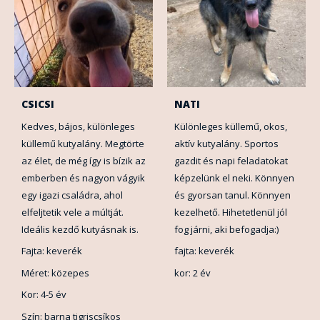
CSICSI
NATI
Kedves, bájos, különleges
Különleges küllemű, okos,
küllemű kutyalány. Megtörte
aktív kutyalány. Sportos
az élet, de még így is bízik az
gazdit és napi feladatokat
emberben és nagyon vágyik
képzelünk el neki. Könnyen
egy igazi családra, ahol
és gyorsan tanul. Könnyen
elfeljtetik vele a múltját.
kezelhető. Hihetetlenül jól
Ideális kezdő kutyásnak is.
fog járni, aki befogadja:)
Fajta: keverék
fajta: keverék
Méret: közepes
kor: 2 év
Kor: 4-5 év
Szín: barna tigriscsíkos