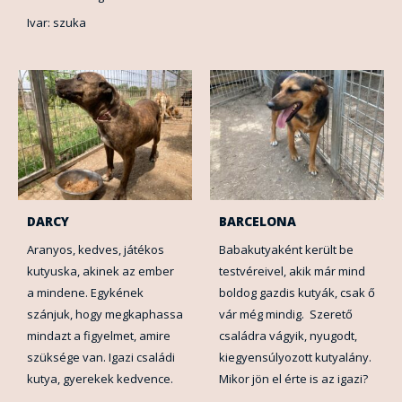
Ivar: szuka
DARCY
BARCELONA
Aranyos, kedves, játékos
Babakutyaként került be
kutyuska, akinek az ember
testvéreivel, akik már mind
a mindene. Egykének
boldog gazdis kutyák, csak ő
szánjuk, hogy megkaphassa
vár még mindig. Szerető
mindazt a figyelmet, amire
családra vágyik, nyugodt,
szüksége van. Igazi családi
kiegyensúlyozott kutyalány.
kutya, gyerekek kedvence.
Mikor jön el érte is az igazi?