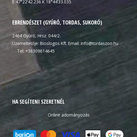
É 47°22’42.236 K 18°44’33.035
EBRENDÉSZET (GYÚRÓ, TORDAS, SUKORÓ)
2464 Gyúró, Hrsz. 044/2.
Üzemeltetője: Bioslogos Kft. Email: info@tordaszoo.hu
Tel: +36309614645
HA SEGÍTENI SZERETNÉL
Online adományozás