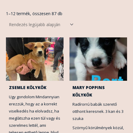
1–12 termék, összesen 87 db
ZSEMLE KÖLYKÖK
MARY POPPINS
KÖLYKÖK
Ugy gondolom Mindannyian
erezzük, hogy az a korrekt
Radírorrú babák szerető
viselkedés ha elolvadsz, ha
otthont keresnek. 3 kan és 3
meglàtszha ezen tùl vagy és
szuka
szerelmes lettél, ami
Szörnyű körülmények közül,
teljesen erthetô lenne, hîvd