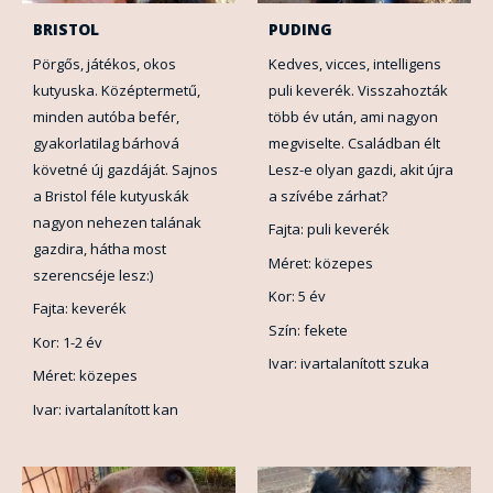
BRISTOL
PUDING
Pörgős, játékos, okos
Kedves, vicces, intelligens
kutyuska. Középtermetű,
puli keverék. Visszahozták
minden autóba befér,
több év után, ami nagyon
gyakorlatilag bárhová
megviselte. Családban élt
követné új gazdáját. Sajnos
Lesz-e olyan gazdi, akit újra
a Bristol féle kutyuskák
a szívébe zárhat?
nagyon nehezen talának
Fajta: puli keverék
gazdira, hátha most
Méret: közepes
szerencséje lesz:)
Kor: 5 év
Fajta: keverék
Szín: fekete
Kor: 1-2 év
Ivar: ivartalanított szuka
Méret: közepes
Ivar: ivartalanított kan