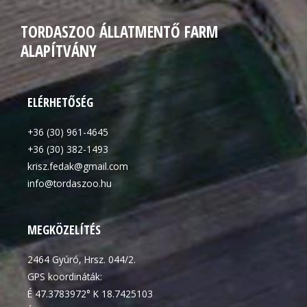
TORDASZOO ÁLLATMENTŐ FARM
ALAPÍTVÁNY
ELÉRHETŐSÉG
+36 (30) 961-4645
+36 (30) 382-1493
krisz.fedak@gmail.com
info@tordaszoo.hu
MEGKÖZELÍTÉS
2464 Gyúró, Hrsz. 044/2.
GPS koordináták:
É 47.3783972° K 18.7425103