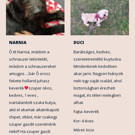
NARNIA
DUCI
Ô itt Narnia, imàdom a
Barátságos, kedves,
schnauzer tekintetèt,
szeretetreméltó kuytuska.
imàdom a schnauzereket
Mindenkinek kedvében
amugyis….bàr Ô orosz
akar jarni. Nagyon hiányzik
fekete-holland juhasz
neki egy saját család, ahol
keverèk
szuper okos,
biztonságban érezheti
kedves, 1 eves ,
magat, és télen melegben
ivartalanitott szuka kutya,
alhat.
akit el akartak altatnikapott
Fajta: keverék
chipet, oltàst, màr csakegy
Kor: 4 éves
szuper gazdit szeretnènk
Méret: kicsi
neki!!! Ha szuper gazdi