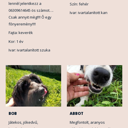
lennèl jelentkezz a
Szín: fehér
06309614645 ös szàmot….
Ivar: ivartalanított kan
Csak annyit mèg!!!! Ô egy
fônyeremèny!!!!
Fajta: keverék
Kor: 1 év
Ivar: ivartalanított szuka
BOB
ABBOT
Játekos, jókedvű,
Megfontolt, aranyos