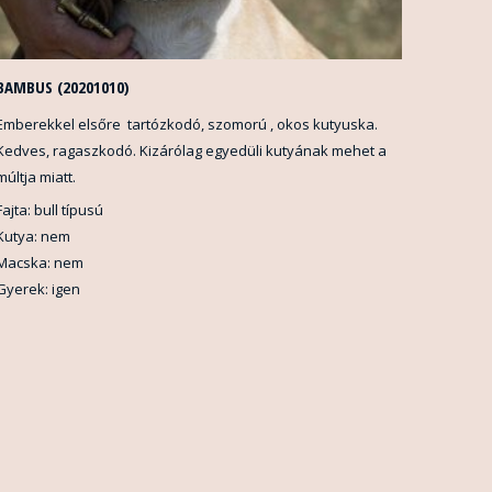
BAMBUS (20201010)
Emberekkel elsőre tartózkodó, szomorú , okos kutyuska.
Kedves, ragaszkodó. Kizárólag egyedüli kutyának mehet a
múltja miatt.
Fajta: bull típusú
Kutya: nem
Macska: nem
Gyerek: igen