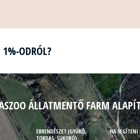
Z 1%-ODRÓL?
ASZOO ÁLLATMENTŐ FARM ALAPÍ
EBRENDÉSZET (GYÚRÓ,
HA SEGÍTENI
TORDAS, SUKORÓ)