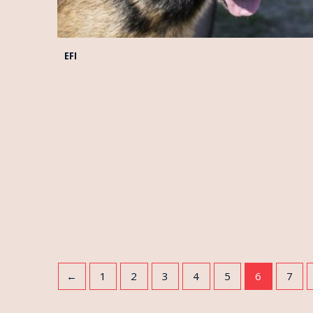
EFI
←
1
2
3
4
5
6
7