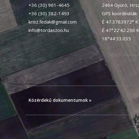
+36 (30) 961-4645
2464 Gyúró, Hrsz
+36 (30) 382-1493
GPS koordináták:
krisz.fedak@gmail.com
É 47.3783972° K
info@tordaszoo.hu
É 47°22’42.236 
18°44’33.035
Közérdekű dokumentumok »