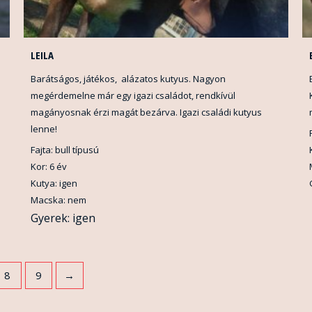
LEILA
Barátságos, játékos, alázatos kutyus. Nagyon
megérdemelne már egy igazi családot, rendkívül
magányosnak érzi magát bezárva. Igazi családi kutyus
lenne!
Fajta: bull típusú
Kor: 6 év
Kutya: igen
Macska: nem
Gyerek: igen
8
9
→