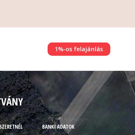
1%-os felajánlás
TVÁNY
 SZERETNÉL
BANKI ADATOK