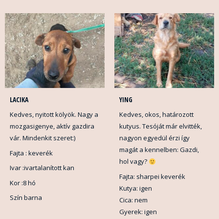
LACIKA
YING
Kedves, nyitott kölyök. Nagy a
Kedves, okos, határozott
mozgasigenye, aktív gazdira
kutyus. Tesóját már elvitték,
vár. Mindenkit szeret:)
nagyon egyedül érzi így
magát a kennelben: Gazdi,
Fajta : keverék
hol vagy?
Ivar :ivartalanított kan
Fajta: sharpei keverék
Kor :8 hó
Kutya: igen
Szín barna
Cica: nem
Gyerek: igen