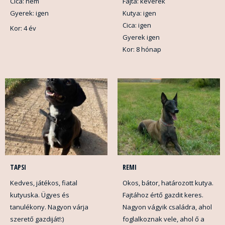
Cica: nem
Fajta: keverék
Gyerek: igen
Kutya: igen
Cica: igen
Kor: 4 év
Gyerek igen
Kor: 8 hónap
TAPSI
REMI
Kedves, játékos, fiatal
Okos, bátor, határozott kutya.
kutyuska. Ügyes és
Fajtához értő gazdit keres.
tanulékony. Nagyon várja
Nagyon vágyik családra, ahol
szerető gazdiját!:)
foglalkoznak vele, ahol ő a