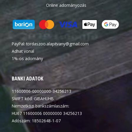
Online adományozás
PayPal:
tordaszoo.alapitvany@gmail.com
Adhat vonal
1%-os adomány
BANKI ADATOK
11600006-00000000-34256213
SWIFT kód: GIBAHUHB
Nemzetközi bankszámlaszám:
HU67 11600006 00000000 34256213
Adószám: 18502648-1-07