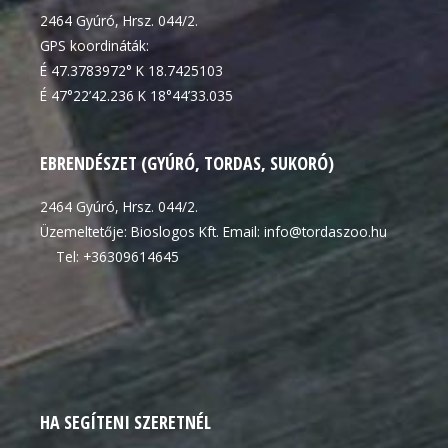
2464 Gyúró, Hrsz. 044/2.
GPS koordináták:
É 47.3783972° K 18.7425103
É 47°22’42.236 K 18°44’33.035
EBRENDÉSZET (GYÚRÓ, TORDAS, SUKORÓ)
2464 Gyúró, Hrsz. 044/2.
Üzemeltetője: Bioslogos Kft. Email: info@tordaszoo.hu
Tel: +36309614645
HA SEGÍTENI SZERETNÉL