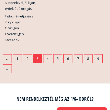
Mindenkivel jól kijön,
érdeklődő öregúr.
Fajta: németjuhász
Kutya: igen
Cica: igen
Gyerek: igen
Kor: 12 év
←
1
2
3
4
5
6
7
8
9
→
NEM RENDELKEZTÉL MÉG AZ 1%-ODRÓL?