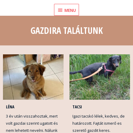
Skip
MENU
MENU
to
content
GAZDIRA TALÁLTUNK
LÉNA
TACSI
3 év után visszahoztak, mert
Igazi tacskó lélek, kedves, de
volt gazdai szerint ugatott és
határozott. Fajtát ismerő es
nem lehetett nevelni. Nálunk
szerető gazdit keres.