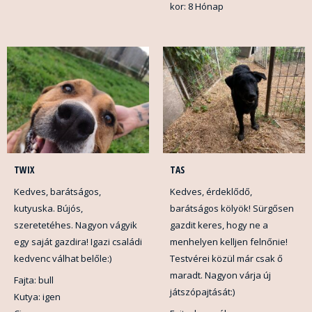
kor: 8 Hónap
TWIX
TAS
Kedves, barátságos,
Kedves, érdeklődő,
kutyuska. Bújós,
barátságos kölyök! Sürgősen
szeretetéhes. Nagyon vágyik
gazdit keres, hogy ne a
egy saját gazdira! Igazi családi
menhelyen kelljen felnőnie!
kedvenc válhat belőle:)
Testvérei közül már csak ő
maradt. Nagyon várja új
Fajta: bull
játszópajtását:)
Kutya: igen