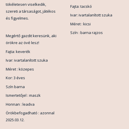
tökéletesen viselkedik,
Fajta: tacskó
szereti a társaságot, játékos
Ivar: ivartalanított szuka
és figyelmes.
Méret : kicsi
Szín : barna rajzos
Megértő gazdit keresünk, aki
örökre az övé lesz!
Fajta: keverék
Ivar: ivartalanított szuka
Méret : közepes
Kor: 3 éves
Szín barna
Ismertetőjel : maszk
Honnan : leadva
Örökbefogadható : azonnal
2025.03.12.