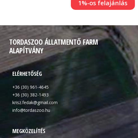
1%-os felajánlás
TORDASZOO ÁLLATMENTŐ FARM
ALAPÍTVÁNY
ELÉRHETŐSÉG
+36 (30) 961-4645
+36 (30) 382-1493
krisz.fedak@gmail.com
info@tordaszoo.hu
MEGKÖZELÍTÉS