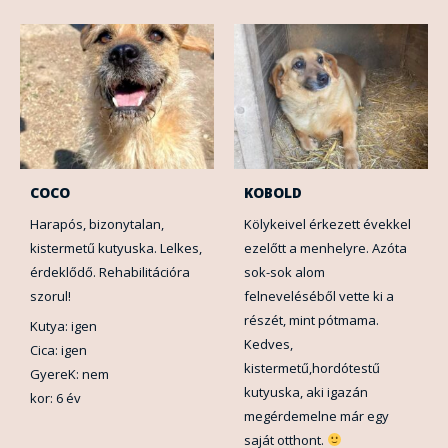
COCO
KOBOLD
Harapós, bizonytalan,
Kölykeivel érkezett évekkel
kistermetű kutyuska. Lelkes,
ezelőtt a menhelyre. Azóta
érdeklődő. Rehabilitációra
sok-sok alom
szorul!
felneveléséből vette ki a
részét, mint pótmama.
Kutya: igen
Kedves,
Cica: igen
kistermetű,hordótestű
GyereK: nem
kutyuska, aki igazán
kor: 6 év
megérdemelne már egy
saját otthont.