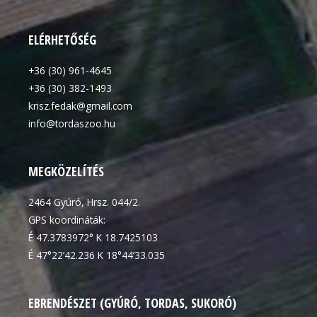
ELÉRHETŐSÉG
+36 (30) 961-4645
+36 (30) 382-1493
krisz.fedak@gmail.com
info@tordaszoo.hu
MEGKÖZELÍTÉS
2464 Gyúró, Hrsz. 044/2.
GPS koordináták:
É 47.3783972° K 18.7425103
É 47°22’42.236 K 18°44’33.035
EBRENDÉSZET (GYÚRÓ, TORDAS, SUKORÓ)