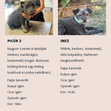
PICÚR 2
INEZ
Nagyon szereti a labdáját:
Félénk, kedves , kistermetű,
Kedves, barátságos,
idős kutyalány. Nehezen
kistermetű öregúr. Biztosan
megközelíthető.
boldog lenne egy meleg
Fajta: keverék
kuckóval a szoba sarkában:)
Kutya: igen
Fajta: keverék
Cica: igen
Kutya: igen
Gyerek: igen
Cica: igen
Kor: 14 év
Gyerek: igen
Kor: 14év