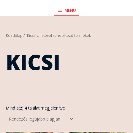
Skip
MENU
MENU
to
content
Sorted
Kezdőlap
/ “Kicsi” címkével rendelkező termékek
by
latest
KICSI
Mind a(z) 4 találat megjelenítve