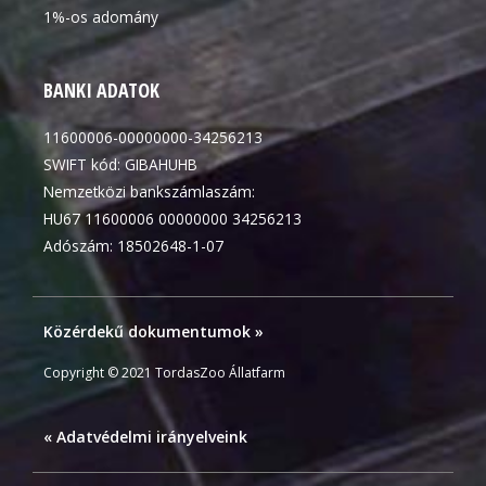
1%-os adomány
BANKI ADATOK
11600006-00000000-34256213
SWIFT kód: GIBAHUHB
Nemzetközi bankszámlaszám:
HU67 11600006 00000000 34256213
Adószám: 18502648-1-07
Közérdekű dokumentumok »
Copyright © 2021 TordasZoo Állatfarm
« Adatvédelmi irányelveink