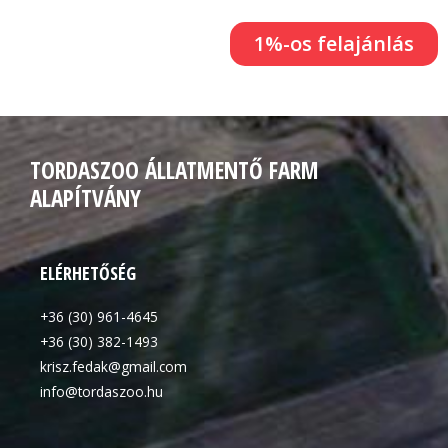
1%-os felajánlás
TORDASZOO ÁLLATMENTŐ FARM
ALAPÍTVÁNY
ELÉRHETŐSÉG
+36 (30) 961-4645
+36 (30) 382-1493
krisz.fedak@gmail.com
info@tordaszoo.hu