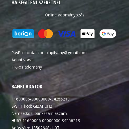
HA SEGÍTENI SZERETNÉL
Online adományozás
PayPal:
tordaszoo.alapitvany@gmail.com
Adhat vonal
1%-os adomány
BANKI ADATOK
11600006-00000000-34256213
SWIFT kód: GIBAHUHB
Nemzetközi bankszámlaszám:
HU67 11600006 00000000 34256213
Adószám: 18502648-1-07