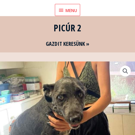
Skip
MENU
MENU
to
content
PICÚR 2
GAZDIT KERESÜNK »