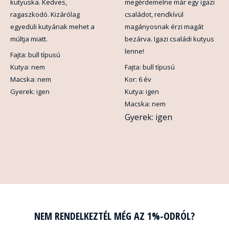
kutyuska. Kedves,
megérdemelne már egy igazi
ragaszkodó. Kizárólag
családot, rendkívül
egyedüli kutyának mehet a
magányosnak érzi magát
múltja miatt.
bezárva. Igazi családi kutyus
lenne!
Fajta: bull típusú
Kutya: nem
Fajta: bull típusú
Macska: nem
Kor: 6 év
Gyerek: igen
Kutya: igen
Macska: nem
Gyerek: igen
NEM RENDELKEZTÉL MÉG AZ 1%-ODRÓL?