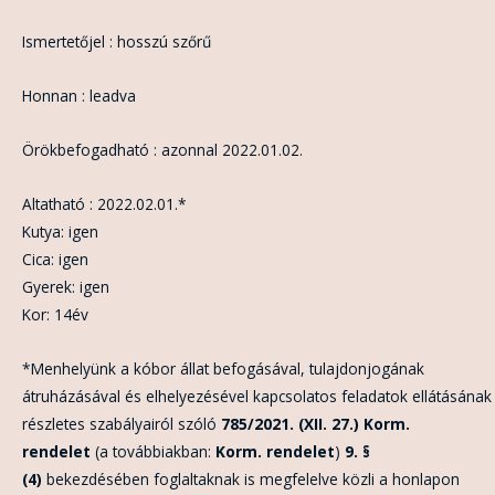
Ismertetőjel : hosszú szőrű
Honnan : leadva
Örökbefogadható : azonnal 2022.01.02.
Altatható : 2022.02.01.*
Kutya: igen
Cica: igen
Gyerek: igen
Kor: 14év
*Menhelyünk a kóbor állat befogásával, tulajdonjogának
átruházásával és elhelyezésével kapcsolatos feladatok ellátásának
részletes szabályairól szóló
785/2021. (XII. 27.) Korm.
rendelet
(a továbbiakban:
Korm. rendelet
)
9. §
(4)
bekezdésében foglaltaknak is megfelelve közli a honlapon