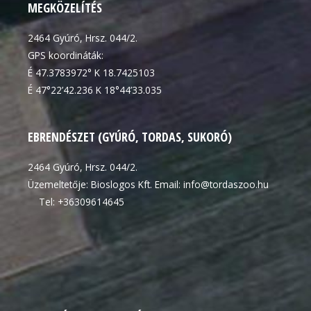
MEGKÖZELÍTÉS
2464 Gyúró, Hrsz. 044/2.
GPS koordináták:
É 47.3783972° K 18.7425103
É 47°22’42.236 K 18°44’33.035
EBRENDÉSZET (GYÚRÓ, TORDAS, SUKORÓ)
2464 Gyúró, Hrsz. 044/2.
Üzemeltetője: Bioslogos Kft. Email: info@tordaszoo.hu
Tel: +36309614645