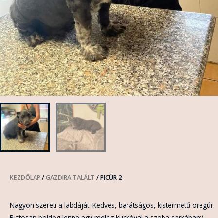
KEZDŐLAP
/
GAZDIRA TALÁLT
/ PICÚR 2
Nagyon szereti a labdáját: Kedves, barátságos, kistermetű öregúr.
Biztosan boldog lenne egy meleg kuckóval a szoba sarkában:)