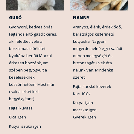
GUBÓ
NANNY
Gyönyörű, kedves óriás.
Aranyos, élénk, érdeklődő,
Fajtához értő gazdit keres,
barátságos kistermetű
aki feledteti vele a
kutyuska. Nagyon
borzalmas előéletét.
megérdemelné egy családi
Nyakába benőtt lánccal
otthon melegségét és
érkezett hozzánk, ami
biztonságát. Évek óta
szépen begyógyult a
nálunk van. Mindenkit
kezeléseknek
szeret.
köszönhetően. Most már
Fajta: tacskó keverék
csak a lelkét kell
Kor: 10 év
begyógyítani:)
Kutya: igen
Fajta: kuvasz
macska: igen
Cica: igen
Gyerek: igen
Kutya: szuka igen