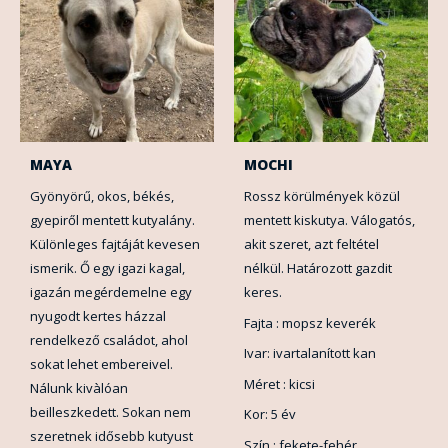
MAYA
MOCHI
Gyönyörű, okos, békés,
Rossz körülmények közül
gyepiről mentett kutyalány.
mentett kiskutya. Válogatós,
Különleges fajtáját kevesen
akit szeret, azt feltétel
ismerik. Ő egy igazi kagal,
nélkül. Határozott gazdit
igazán megérdemelne egy
keres.
nyugodt kertes házzal
Fajta : mopsz keverék
rendelkező családot, ahol
Ivar: ivartalanított kan
sokat lehet embereivel.
Méret : kicsi
Nálunk kivàlóan
beilleszkedett. Sokan nem
Kor: 5 év
szeretnek idősebb kutyust
Szín : fekete-fehér