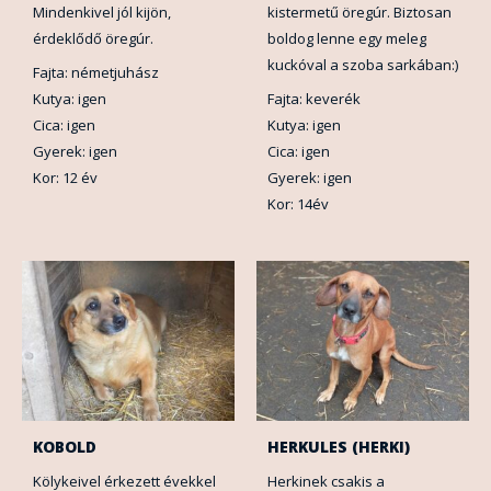
Mindenkivel jól kijön,
kistermetű öregúr. Biztosan
érdeklődő öregúr.
boldog lenne egy meleg
kuckóval a szoba sarkában:)
Fajta: németjuhász
Kutya: igen
Fajta: keverék
Cica: igen
Kutya: igen
Gyerek: igen
Cica: igen
Kor: 12 év
Gyerek: igen
Kor: 14év
KOBOLD
HERKULES (HERKI)
Kölykeivel érkezett évekkel
Herkinek csakis a