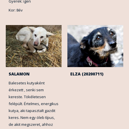
Gyerek: igen
Kor: 8év
SALAMON
ELZA (20200711)
Balesetes kutyaként
érkezett , senki sem
kereste. Tökéletesen
felépült. Értelmes, energikus
kutya, aki tapasztalt gazdit
keres. Nem egy öleb típus,
de akit megszeret, ahhoz