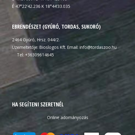
É 47°22’42.236 K 18°44’33.035
EBRENDÉSZET (GYÚRÓ, TORDAS, SUKORÓ)
2464 Gyúró, Hrsz. 044/2.
Üzemeltetője: Bioslogos Kft. Email: info@tordaszoo.hu
Tel: +36309614645
HA SEGÍTENI SZERETNÉL
Online adományozás