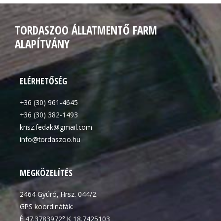
TORDASZOO ÁLLATMENTŐ FARM
ALAPÍTVÁNY
ELÉRHETŐSÉG
+36 (30) 961-4645
+36 (30) 382-1493
krisz.fedak@gmail.com
info@tordaszoo.hu
MEGKÖZELÍTÉS
2464 Gyúró, Hrsz. 044/2.
GPS koordináták:
É 47.3783972° K 18.7425103