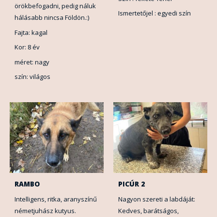
örökbefogadni, pedig náluk
Ismertetőjel : egyedi szín
hálásabb nincsa Földön.:)
Fajta: kagal
Kor: 8 év
méret: nagy
szín: világos
RAMBO
PICÚR 2
Intelligens, ritka, aranyszínű
Nagyon szereti a labdáját:
németjuhász kutyus.
Kedves, barátságos,