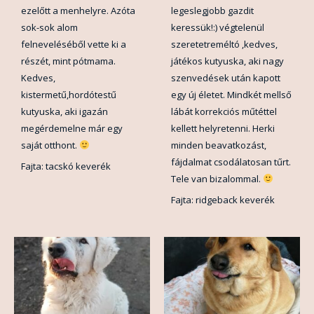
ezelőtt a menhelyre. Azóta
legeslegjobb gazdit
sok-sok alom
keressük!:) végtelenül
felneveléséből vette ki a
szeretetreméltó ,kedves,
részét, mint pótmama.
játékos kutyuska, aki nagy
Kedves,
szenvedések után kapott
kistermetű,hordótestű
egy új életet. Mindkét mellső
kutyuska, aki igazán
lábát korrekciós műtéttel
megérdemelne már egy
kellett helyretenni. Herki
saját otthont.
minden beavatkozást,
fájdalmat csodálatosan tűrt.
Fajta: tacskó keverék
Tele van bizalommal.
Fajta: ridgeback keverék