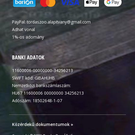
PayPal:
tordaszoo.alapitvany@gmail.com
Adhat vonal
1%-os adomány
BANKI ADATOK
11600006-00000000-34256213
SWIFT kód: GIBAHUHB
Nemzetközi bankszámlaszám:
HU67 11600006 00000000 34256213
Adószám: 18502648-1-07
Közérdekű dokumentumok »