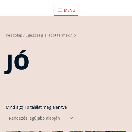
Skip
MENU
MENU
to
content
Sorted
Kezdőlap
/ Egészségi állapot termék / jó
by
latest
JÓ
Mind a(z) 10 találat megjelenítve