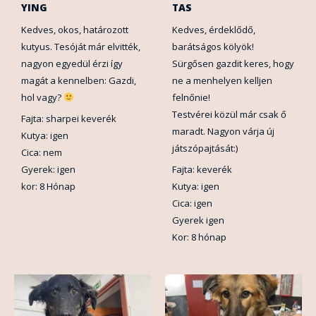
YING
TAS
Kedves, okos, határozott
Kedves, érdeklődő,
kutyus. Tesóját már elvitték,
barátságos kölyök!
nagyon egyedül érzi így
Sürgősen gazdit keres, hogy
magát a kennelben: Gazdi,
ne a menhelyen kelljen
hol vagy?
felnőnie!
Testvérei közül már csak ő
Fajta: sharpei keverék
maradt. Nagyon várja új
Kutya: igen
játszópajtását:)
Cica: nem
Gyerek: igen
Fajta: keverék
kor: 8 Hónap
Kutya: igen
Cica: igen
Gyerek igen
Kor: 8 hónap