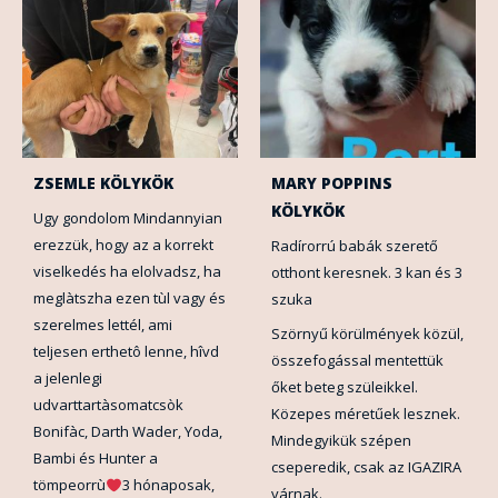
ZSEMLE KÖLYKÖK
MARY POPPINS
KÖLYKÖK
Ugy gondolom Mindannyian
erezzük, hogy az a korrekt
Radírorrú babák szerető
viselkedés ha elolvadsz, ha
otthont keresnek. 3 kan és 3
meglàtszha ezen tùl vagy és
szuka
szerelmes lettél, ami
Szörnyű körülmények közül,
teljesen erthetô lenne, hîvd
összefogással mentettük
a jelenlegi
őket beteg szüleikkel.
udvarttartàsomatcsòk
Közepes méretűek lesznek.
Bonifàc, Darth Wader, Yoda,
Mindegyikük szépen
Bambi és Hunter a
cseperedik, csak az IGAZIRA
tömpeorrù
3 hónaposak,
várnak.