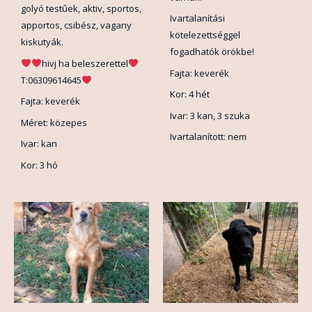
golyó testûek, aktiv, sportos,
Ivartalanítási
apportos, csibész, vagany
kötelezettséggel
kiskutyák.
fogadhatók örökbe!
hivj ha beleszerettel
Fajta: keverék
T:06309614645
Kor: 4 hét
Fajta: keverék
Ivar: 3 kan, 3 szuka
Méret: közepes
Ivartalanított: nem
Ivar: kan
Kor: 3 hó