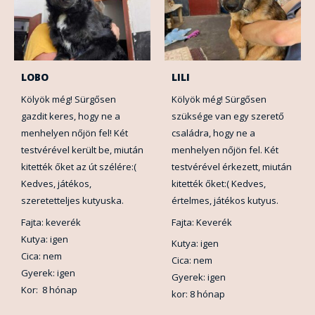
LOBO
LILI
Kölyök még! Sürgősen
Kölyök még! Sürgősen
gazdit keres, hogy ne a
szüksége van egy szerető
menhelyen nőjön fel! Két
családra, hogy ne a
testvérével került be, miután
menhelyen nőjön fel. Két
kitették őket az út szélére:(
testvérével érkezett, miután
Kedves, játékos,
kitették őket:( Kedves,
szeretetteljes kutyuska.
értelmes, játékos kutyus.
Fajta: keverék
Fajta: Keverék
Kutya: igen
Kutya: igen
Cica: nem
Cica: nem
Gyerek: igen
Gyerek: igen
Kor: 8 hónap
kor: 8 hónap