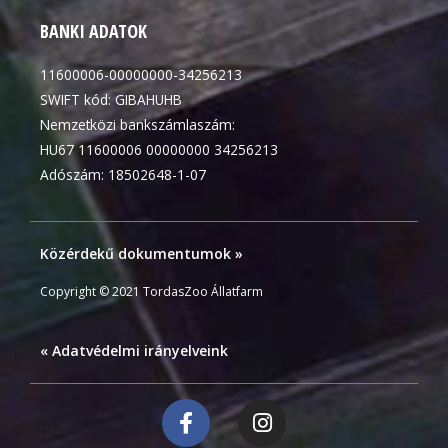
BANKI ADATOK
11600006-00000000-34256213
SWIFT kód: GIBAHUHB
Nemzetközi bankszámlaszám:
HU67 11600006 00000000 34256213
Adószám: 18502648-1-07
Közérdekű dokumentumok »
Copyright © 2021 TordasZoo Állatfarm
« Adatvédelmi irányelveink
F
I
a
n