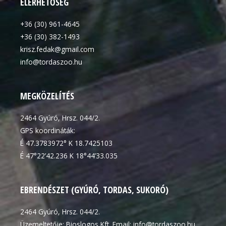
ELÉRHETŐSÉG
+36 (30) 961-4645
+36 (30) 382-1493
krisz.fedak@gmail.com
info@tordaszoo.hu
MEGKÖZELÍTÉS
2464 Gyúró, Hrsz. 044/2.
GPS koordináták:
É 47.3783972° K 18.7425103
É 47°22’42.236 K 18°44’33.035
EBRENDÉSZET (GYÚRÓ, TORDAS, SUKORÓ)
2464 Gyúró, Hrsz. 044/2.
Üzemeltetője: Bioslogos Kft. Email: info@tordaszoo.hu