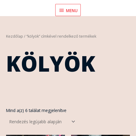
Skip
MENU
MENU
to
content
Sorted
Kezdőlap
/ “kölyök” címkével rendelkező termékek
by
latest
KÖLYÖK
Mind a(z) 6 találat megjelenítve