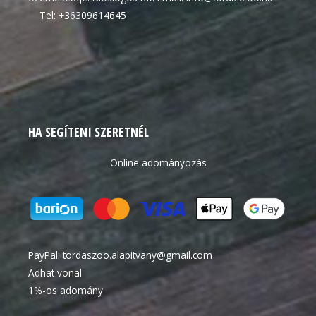
Tel: +36309614645
HA SEGÍTENI SZERETNÉL
Online adományozás
PayPal:
tordaszoo.alapitvany@gmail.com
Adhat vonal
1%-os adomány