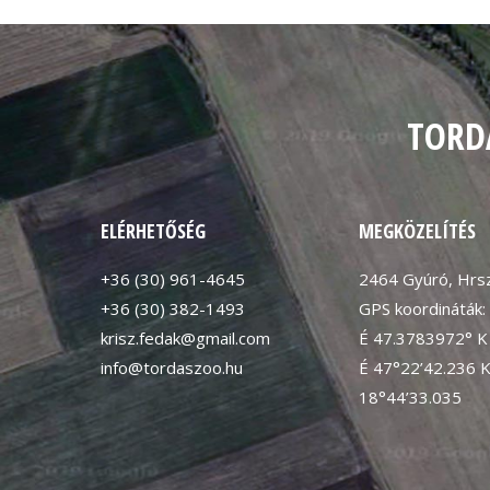
TORD
ELÉRHETŐSÉG
MEGKÖZELÍTÉS
+36 (30) 961-4645
2464 Gyúró, Hrsz
+36 (30) 382-1493
GPS koordináták:
krisz.fedak@gmail.com
É 47.3783972° K
info@tordaszoo.hu
É 47°22’42.236 
18°44’33.035