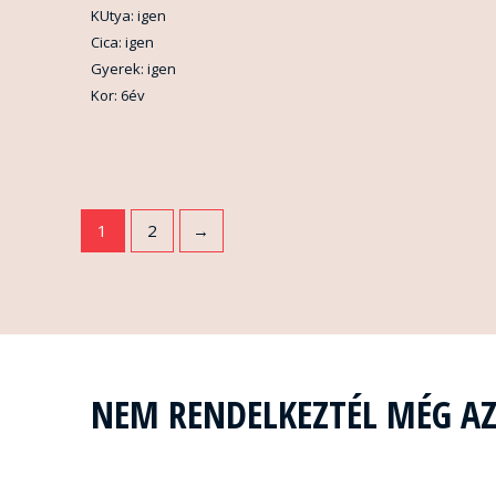
KUtya: igen
Cica: igen
Gyerek: igen
Kor: 6év
1
2
→
NEM RENDELKEZTÉL MÉG A