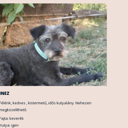
INEZ
Félénk, kedves , kistermetű, idős kutyalány. Nehezen
megközelíthető.
Fajta: keverék
Kutya: igen