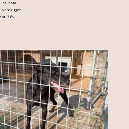
Cica: nem
Gyerek: igen
Kor: 3 év