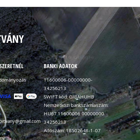
TVÁNY
 SZERETNÉL
BANKI ADATOK
adományozás
11600006-00000000-
34256213
SWIFT kód: GIBAHUHB
Nemzetközi bankszámlaszám:
HU67 11600006 00000000
apitvany@gmail.com
34256213
Adószám: 18502648-1-07
ny