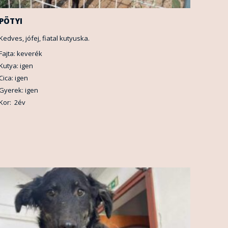
PÖTYI
Kedves, jófej, fiatal kutyuska.
Fajta: keverék
Kutya: igen
Cica: igen
Gyerek: igen
Kor: 2év