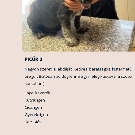
PICÚR 2
Nagyon szereti a labdáját: Kedves, barátságos, kistermetű
öregúr. Biztosan boldog lenne egy meleg kuckóval a szoba
sarkában:)
Fajta: keverék
Kutya: igen
Cica: igen
Gyerek: igen
Kor: 14év