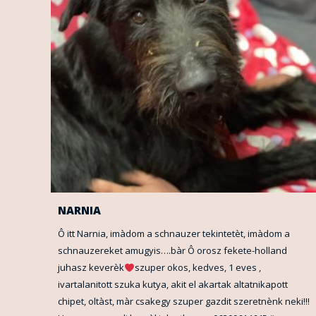
NARNIA
Ô itt Narnia, imàdom a schnauzer tekintetèt, imàdom a
schnauzereket amugyis….bàr Ô orosz fekete-holland
juhasz keverèk
szuper okos, kedves, 1 eves ,
ivartalanitott szuka kutya, akit el akartak altatnikapott
chipet, oltàst, màr csakegy szuper gazdit szeretnènk neki!!!