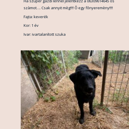
Ha szuper gazdi lennèl jelentkezz a 06309614645 ös
szàmot…. Csak annyit mèg!!!! Ô egy fônyeremèny!!!!
Fajta: keverék
Kor: 1 év
Ivar: ivartalanított szuka