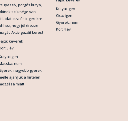
csupaszív, pörgős kutya,
Kutya: igen
akinek szüksége van
Cica: igen
feladatokra és ingerekre
Gyerek: nem
ahhoz, hogy jól érezze
Kor: 4 év
magát. Aktív gazdit keres!
Fajta: keverék
Kor: 3 év
Kutya: igen
Macska: nem
Gyerek: nagyobb gyerek
mellé ajánljuk a hirtelen
mozgása miatt