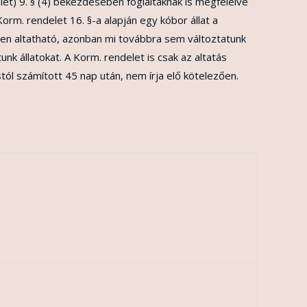
let) 9. § (4) bekezdésében foglaltaknak is megfelelve
orm. rendelet 16. §-a alapján egy kóbor állat a
en altatható, azonban mi továbbra sem változtatunk
nk állatokat. A Korm. rendelet is csak az altatás
l számított 45 nap után, nem írja elő kötelezően.