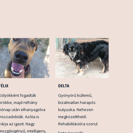
FÉLIX
DELTA
Kölyökként fogadták
Gyönyörű küllemű,
örökbe, majd néhány
bizalmatlan harapós
hónap után elhanyagolva
kutyuska. Nehezen
visszadobták. Azóta is
megközelíthető.
várja az igazit. Nagy
Rehabilitációra szorul.
mozgásigényű, intelligens,
Fajta: keverék