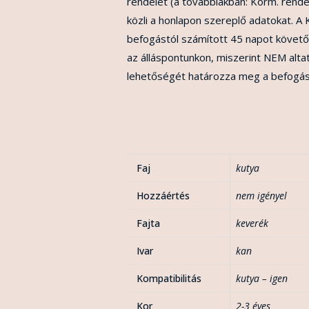
rendelet (a továbbiakban: Korm. rende
közli a honlapon szereplő adatokat. A K
befogástól számított 45 napot követő
az álláspontunkon, miszerint NEM altatu
lehetőségét határozza meg a befogástó
Faj
kutya
Hozzáértés
nem igényel
Fajta
keverék
Ivar
kan
Kompatibilitás
kutya – igen
Kor
2-3 éves