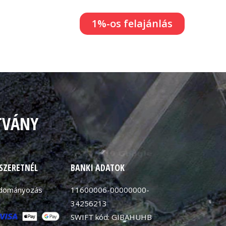
1%-os felajánlás
TVÁNY
 SZERETNÉL
BANKI ADATOK
adományozás
11600006-00000000-
34256213
SWIFT kód: GIBAHUHB