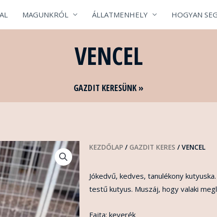
AL
MAGUNKRÓL
ÁLLATMENHELY
HOGYAN SEG
VENCEL
GAZDIT KERESÜNK »
KEZDŐLAP
/
GAZDIT KERES
/ VENCEL
Jókedvű, kedves, tanulékony kutyuska.
testű kutyus. Muszáj, hogy valaki meg
Fajta: keverék