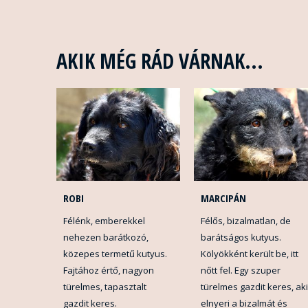
AKIK MÉG RÁD VÁRNAK...
ROBI
MARCIPÁN
Félénk, emberekkel
Félős, bizalmatlan, de
nehezen barátkozó,
barátságos kutyus.
közepes termetű kutyus.
Kölyökként került be, itt
Fajtához értő, nagyon
nőtt fel. Egy szuper
türelmes, tapasztalt
türelmes gazdit keres, aki
gazdit keres.
elnyeri a bizalmát és