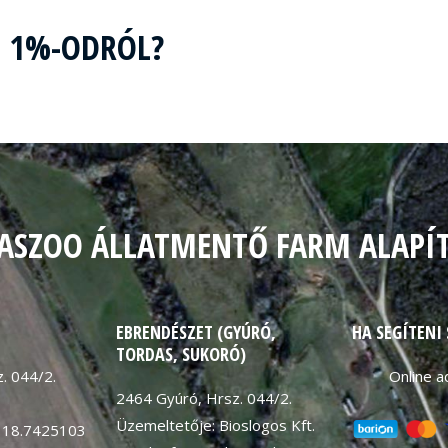
Z 1%-ODRÓL?
ASZOO ÁLLATMENTŐ FARM ALAPÍ
EBRENDÉSZET (GYÚRÓ,
HA SEGÍTENI
TORDAS, SUKORÓ)
. 044/2.
Online 
2464 Gyúró, Hrsz. 044/2.
Üzemeltetője: Bioslogos Kft.
 18.7425103