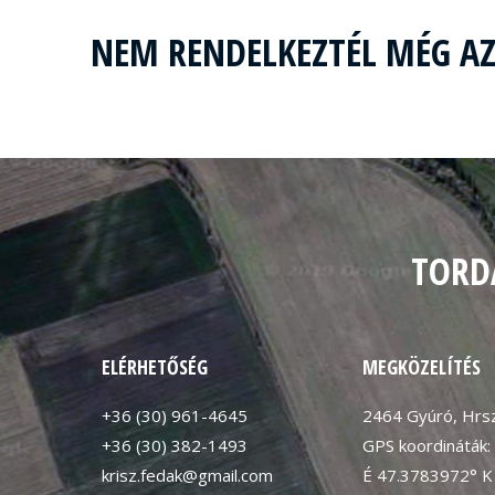
NEM RENDELKEZTÉL MÉG A
TORD
ELÉRHETŐSÉG
MEGKÖZELÍTÉS
+36 (30) 961-4645
2464 Gyúró, Hrsz
+36 (30) 382-1493
GPS koordináták:
krisz.fedak@gmail.com
É 47.3783972° K