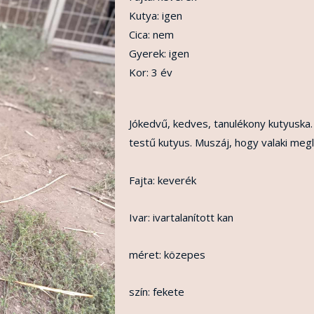
Kutya: igen
Cica: nem
Gyerek: igen
Kor: 3 év
Jókedvű, kedves, tanulékony kutyuska.
testű kutyus. Muszáj, hogy valaki meg
Fajta: keverék
Ivar: ivartalanított kan
méret: közepes
szín: fekete