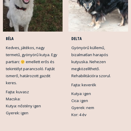
BÉLA
DELTA
Kedves, játékos, nagy
Gyönyörű küllemű,
termetű, gyönyörű kutya. Egy
bizalmatlan harapós
partiarc
emellett erős és
kutyuska. Nehezen
tekintélyt parancsoló. Fajtát
megközelíthető.
ismerő, határozott gazdit
Rehabilitációra szorul.
keres.
Fajta: keverék
Fajta: kuvasz
Kutya: igen
Macska:
Cica: igen
Kutya: nőstény igen
Gyerek: nem
Gyerek: igen
Kor: 4 év