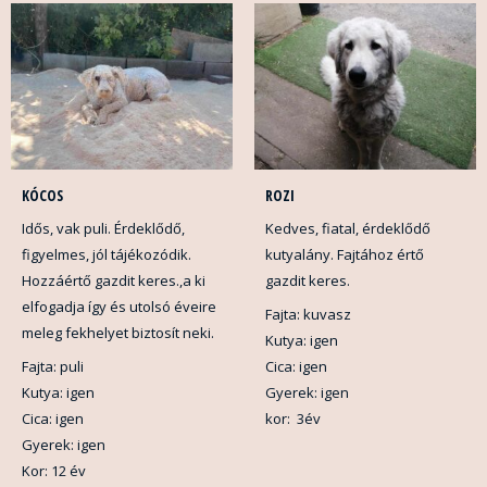
KÓCOS
ROZI
Idős, vak puli. Érdeklődő,
Kedves, fiatal, érdeklődő
figyelmes, jól tájékozódik.
kutyalány. Fajtához értő
Hozzáértő gazdit keres.,a ki
gazdit keres.
elfogadja így és utolsó éveire
Fajta: kuvasz
meleg fekhelyet biztosít neki.
Kutya: igen
Fajta: puli
Cica: igen
Kutya: igen
Gyerek: igen
Cica: igen
kor: 3év
Gyerek: igen
Kor: 12 év