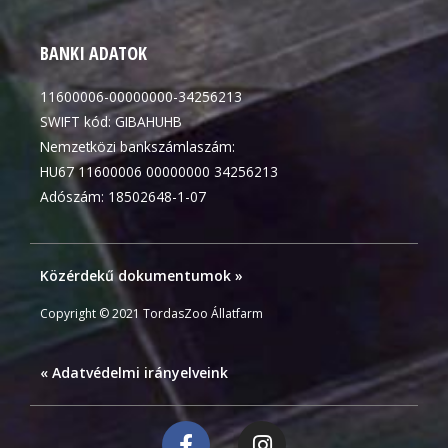
BANKI ADATOK
11600006-00000000-34256213
SWIFT kód: GIBAHUHB
Nemzetközi bankszámlaszám:
HU67 11600006 00000000 34256213
Adószám: 18502648-1-07
Közérdekű dokumentumok »
Copyright © 2021 TordasZoo Állatfarm
« Adatvédelmi irányelveink
F
I