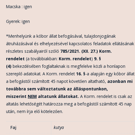
Macska : igen
Gyerek: igen
*Menhelyünk a kóbor állat befogásával, tulajdonjogának
átruházásával és elhelyezésével kapcsolatos feladatok ellátásának
részletes szabályairól szóló
785/2021. (XII. 27.) Korm.
rendelet
(a továbbiakban:
Korm. rendelet
)
9. §
(4)
bekezdésében foglaltaknak is megfelelve közli a honlapon
szereplő adatokat. A Korm. rendelet
16. §
-a alapján egy kóbor állat
a befogástól számított 45 napot követően altatható,
azonban mi
továbbra sem változtatunk az álláspontunkon,
miszerint
NEM
altatunk állatokat.
A Korm. rendelet is csak az
altatás lehetőségét határozza meg a befogástól számított 45 nap
után, nem írja elő kötelezően.
Faj
kutya