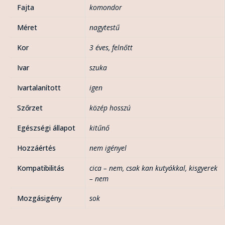
Fajta
komondor
Méret
nagytestű
Kor
3 éves
,
felnőtt
Ivar
szuka
Ivartalanított
igen
Szőrzet
közép hosszú
Egészségi állapot
kitűnő
Hozzáértés
nem igényel
Kompatibilitás
cica – nem
,
csak kan kutyákkal
,
kisgyerek
– nem
Mozgásigény
sok