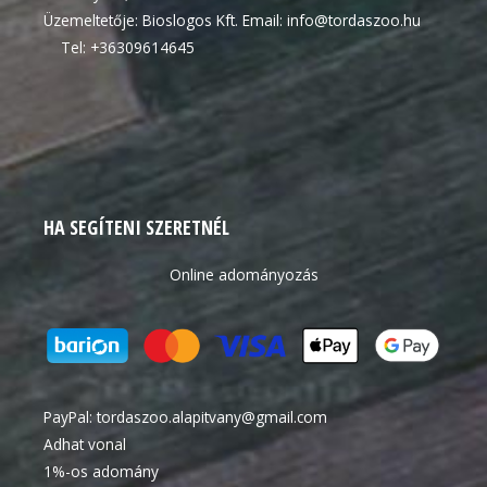
Üzemeltetője: Bioslogos Kft. Email: info@tordaszoo.hu
Tel: +36309614645
HA SEGÍTENI SZERETNÉL
Online adományozás
PayPal:
tordaszoo.alapitvany@gmail.com
Adhat vonal
1%-os adomány