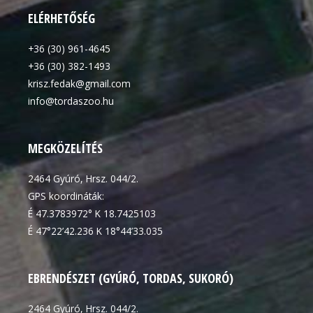
ELÉRHETŐSÉG
+36 (30) 961-4645
+36 (30) 382-1493
krisz.fedak@gmail.com
info@tordaszoo.hu
MEGKÖZELÍTÉS
2464 Gyúró, Hrsz. 044/2.
GPS koordináták:
É 47.3783972° K 18.7425103
É 47°22’42.236 K 18°44’33.035
EBRENDÉSZET (GYÚRÓ, TORDAS, SUKORÓ)
2464 Gyúró, Hrsz. 044/2.