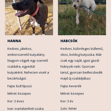
HANNA
HABCSÓK
Kedves, játekos,
Kedves, különleges küllemű,
emberszerető kutyalány.
okos, boldog kutyuska. Már
Nagyon vágyik egy szerető
csak egy saját, igazi gazdi
családra, egyedüli
hiányzik neki. Gyorsan
kutyaként. Nehezen viseli a
tanul, gyorsan beilleszkedik
bezártságot.
majd új családjába:)
Fajta: bull típusú
Fajta: keverék
Méret: közepes
Méret: közepes
Kor: 3 éves
Kor: 3 év
Ivar: ivartalanított szuka
Szín: fehér