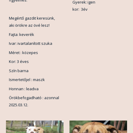
figyelmes.
Gyerek: igen
kor: 3év
Megértő gazdit keresünk,
aki örökre az övé lesz!
Fajta: keverék
Ivar: ivartalanított szuka
Méret : közepes
Kor: 3 éves
Szín barna
Ismertetőjel : maszk
Honnan : leadva
Örökbefogadható : azonnal
2025.03.12.