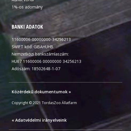
1%-os adomány
BANKI ADATOK
11600006-00000000-34256213
SWIFT kód: GIBAHUHB
Nemzetközi bankszámlaszám:
HU67 11600006 00000000 34256213
Adószám: 18502648-1-07
Közérdekű dokumentumok »
Copyright © 2021 TordasZoo Állatfarm
« Adatvédelmi irányelveink