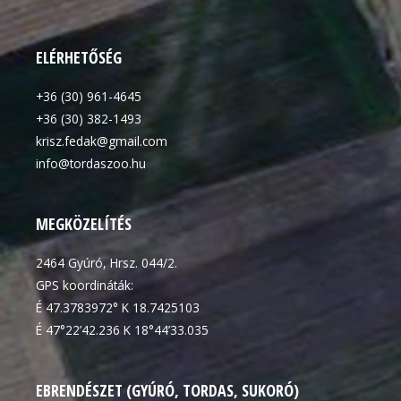
ELÉRHETŐSÉG
+36 (30) 961-4645
+36 (30) 382-1493
krisz.fedak@gmail.com
info@tordaszoo.hu
MEGKÖZELÍTÉS
2464 Gyúró, Hrsz. 044/2.
GPS koordináták:
É 47.3783972° K 18.7425103
É 47°22’42.236 K 18°44’33.035
EBRENDÉSZET (GYÚRÓ, TORDAS, SUKORÓ)