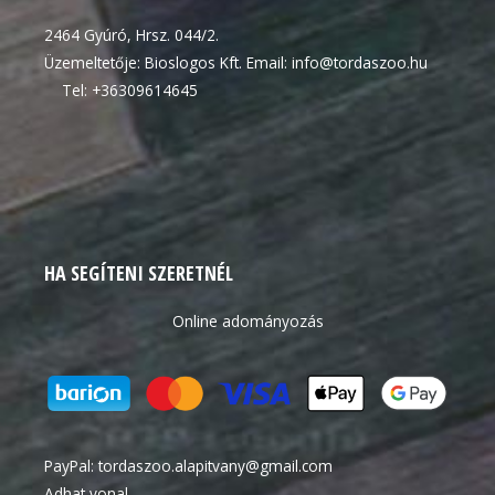
2464 Gyúró, Hrsz. 044/2.
Üzemeltetője: Bioslogos Kft. Email: info@tordaszoo.hu
Tel: +36309614645
HA SEGÍTENI SZERETNÉL
Online adományozás
PayPal:
tordaszoo.alapitvany@gmail.com
Adhat vonal