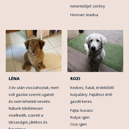
Ismertetőjel: sörény
Honnan: leadva
LÉNA
ROZI
3 év után visszahoztak, mert
Kedves, fiatal, érdeklődő
volt gazdai szerint ugatott
kutyalány. Fajtához értő
és nem lehetett nevelni.
gazdit keres.
Nálunk tökéletesen
Fajta: kuvasz
viselkedik, szereti a
Kutya: igen
társaságot, játékos és
Cica: igen