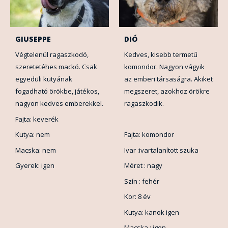
GIUSEPPE
DIÓ
Végtelenül ragaszkodó,
Kedves, kisebb termetű
szeretetéhes mackó. Csak
komondor. Nagyon vágyik
egyedüli kutyának
az emberi társaságra. Akiket
fogadható örökbe, játékos,
megszeret, azokhoz örökre
nagyon kedves emberekkel.
ragaszkodik.
Fajta: keverék
Kutya: nem
Fajta: komondor
Macska: nem
Ivar :ivartalanított szuka
Gyerek: igen
Méret : nagy
Szín : fehér
Kor: 8 év
Kutya: kanok igen
Macska : igen