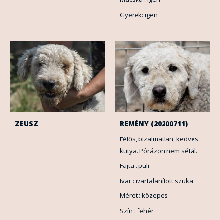
Gyerek: igen
ZEUSZ
REMÉNY (20200711)
Félős, bizalmatlan, kedves
kutya. Pórázon nem sétál.
Fajta : puli
Ivar : ivartalanított szuka
Méret : közepes
Szín : fehér