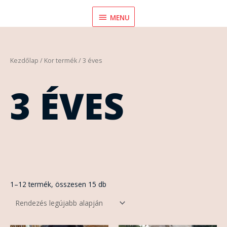
Skip
MENU
MENU
to
content
Sorted
Kezdőlap
/ Kor termék / 3 éves
by
latest
3 ÉVES
1–12 termék, összesen 15 db