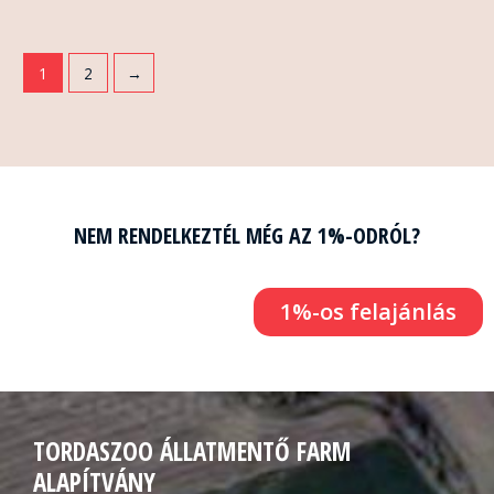
1
2
→
NEM RENDELKEZTÉL MÉG AZ 1%-ODRÓL?
1%-os felajánlás
TORDASZOO ÁLLATMENTŐ FARM
ALAPÍTVÁNY