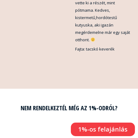
vette ki a részét, mint
pótmama. Kedves,
kistermetű,hordótestű
kutyuska, aki igazán
megérdemelne már egy saját
otthont.
Fajta: tacskó keverék
NEM RENDELKEZTÉL MÉG AZ 1%-ODRÓL?
1%-os felajánlás