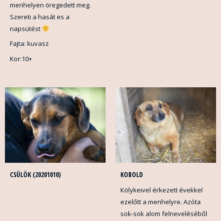
menhelyen öregedett meg.
Szereti a hasát es a
napsütést
Fajta: kuvasz
Kor:10+
CSÜLÖK (20201010)
KOBOLD
Kölykeivel érkezett évekkel
ezelőtt a menhelyre. Azóta
sok-sok alom felneveléséből