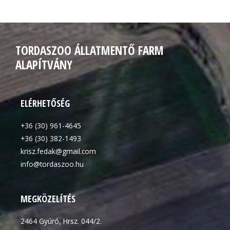
TORDASZOO ÁLLATMENTŐ FARM
ALAPÍTVÁNY
ELÉRHETŐSÉG
+36 (30) 961-4645
+36 (30) 382-1493
krisz.fedak@gmail.com
info@tordaszoo.hu
MEGKÖZELÍTÉS
2464 Gyúró, Hrsz. 044/2.