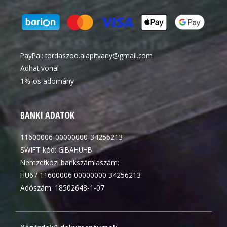
PayPal:
tordaszoo.alapitvany@gmail.com
Adhat vonal
1%-os adomány
BANKI ADATOK
11600006-00000000-34256213
SWIFT kód: GIBAHUHB
Nemzetközi bankszámlaszám:
HU67 11600006 00000000 34256213
Adószám: 18502648-1-07