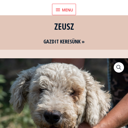
Skip
MENU
MENU
to
content
ZEUSZ
GAZDIT KERESÜNK »