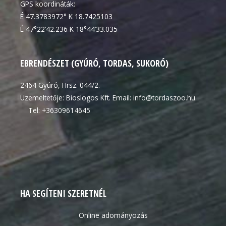
GPS koordináták:
É 47.3783972° K 18.7425103
É 47°22’42.236 K 18°44’33.035
EBRENDÉSZET (GYÚRÓ, TORDAS, SUKORÓ)
2464 Gyúró, Hrsz. 044/2.
Üzemeltetője: Bioslogos Kft. Email: info@tordaszoo.hu
Tel: +36309614645
HA SEGÍTENI SZERETNÉL
Online adományozás