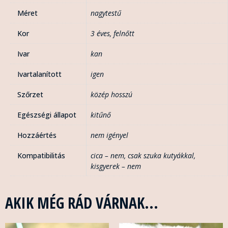
Méret
nagytestű
Kor
3 éves
,
felnőtt
Ivar
kan
Ivartalanított
igen
Szőrzet
közép hosszú
Egészségi állapot
kitűnő
Hozzáértés
nem igényel
Kompatibilitás
cica – nem
,
csak szuka kutyákkal
,
kisgyerek – nem
AKIK MÉG RÁD VÁRNAK...