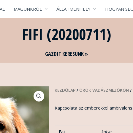
AL
MAGUNKRÓL
ÁLLATMENHELY
HOGYAN SEG
FIFI (20200711)
GAZDIT KERESÜNK »
KEZDŐLAP
/
ÖRÖK VADÁSZMEZŐKÖN
/ 
Kapcsolata az emberekkel ambivalens,
Faj
kutya