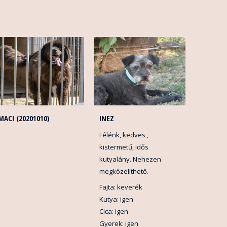
MACI (20201010)
INEZ
Félénk, kedves ,
kistermetű, idős
kutyalány. Nehezen
megközelíthető.
Fajta: keverék
Kutya: igen
Cica: igen
Gyerek: igen