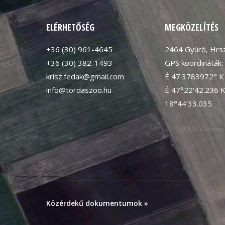
ELÉRHETŐSÉG
MEGKÖZELÍTÉS
+36 (30) 961-4645
2464 Gyúró, Hrsz
+36 (30) 382-1493
GPS koordináták:
krisz.fedak@gmail.com
É 47.3783972° K
info@tordaszoo.hu
É 47°22’42.236 
18°44’33.035
Közérdekű dokumentumok »