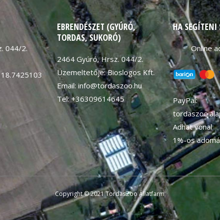
EBRENDÉSZET (GYÚRÓ,
HA SEGÍTENI
TORDAS, SUKORÓ)
. 044/2.
Online 
2464 Gyúró, Hrsz. 044/2.
Üzemeltetője: Bioslogos Kft.
 18.7425103
Email: info@tordaszoo.hu
K
Tel: +36309614645
PayPal:
tordaszoo.al
Adhat vonal
1%-os adomá
Copyright © 2021 TordasZoo Állatfarm