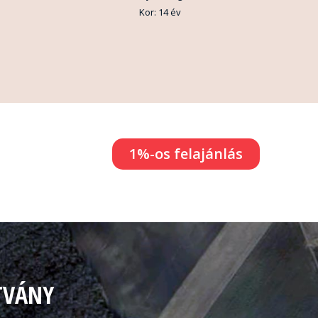
Kor: 14 év
1%-os felajánlás
TVÁNY