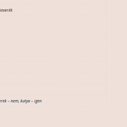
keverék
erek – nem
,
kutya – igen