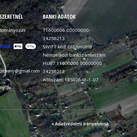
 SZERETNÉL
BANKI ADATOK
adományozás
11600006-00000000-
34256213
SWIFT kód: GIBAHUHB
Nemzetközi bankszámlaszám:
HU67 11600006 00000000
apitvany@gmail.com
34256213
Adószám: 18502648-1-07
ny
« Adatvédelmi irányelveink