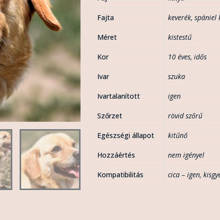
Fajta
keverék
,
spániel 
Méret
kistestű
Kor
10 éves
,
idős
Ivar
szuka
Ivartalanított
igen
Szőrzet
rövid szőrű
Egészségi állapot
kitűnő
Hozzáértés
nem igényel
Kompatibilitás
cica – igen
,
kisgy