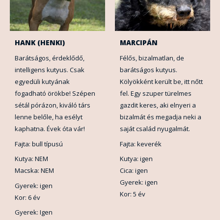
HANK (HENKI)
MARCIPÁN
Barátságos, érdeklődő,
Félős, bizalmatlan, de
intelligens kutyus. Csak
barátságos kutyus.
egyedüli kutyának
Kölyökként került be, itt nőtt
fogadható örökbe! Szépen
fel. Egy szuper türelmes
sétál pórázon, kiváló társ
gazdit keres, aki elnyeri a
lenne belőle, ha esélyt
bizalmát és megadja neki a
kaphatna. Évek óta vár!
saját család nyugalmát.
Fajta: bull típusú
Fajta: keverék
Kutya: NEM
Kutya: igen
Macska: NEM
Cica: igen
Gyerek: igen
Gyerek: igen
Kor: 5 év
Kor: 6 év
Gyerek: Igen