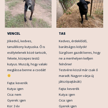
VENCEL
TAS
Jókedvű, kedves,
Kedves, érdeklődő,
tanulékony kutyuska. Ő is
barátságos kölyök!
esélytelenek közé tartozik,
Sürgősen gazdit keres, hogy
fekete, közepes testű
ne a menhelyen kelljen
kutyus. Muszáj, hogy valaki
felnőnie!
meglássa benne a csodát!
Testvérei közül már csak ő
maradt. Nagyon várja új
játszópajtását:)
Fajta: keverék
Kutya: igen
Fajta: keverék
Cica: nem
Kutya: igen
Gyerek: igen
Cica: igen
Kor: 3 év
Gyerek igen