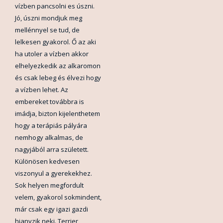
vízben pancsolni es úszni.
Jó, úszni mondjuk meg
mellénnyel se tud, de
lelkesen gyakorol. Ő az aki
ha utoler a vízben akkor
elhelyezkedik az alkaromon
és csak lebeg és élvezi hogy
a vízben lehet. Az
embereket továbbra is
imádja, bizton kijelenthetem
hogy a terápiás pályára
nemhogy alkalmas, de
nagyjából arra született.
Különösen kedvesen
viszonyul a gyerekekhez.
Sok helyen megfordult
velem, gyakorol sokmindent,
már csak egy igazi gazdi
hianyzik neki. Terrier