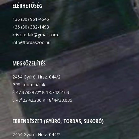
ELÉRHETŐSÉG
+36 (30) 961-4645
+36 (30) 382-1493
krisz.fedak@gmail.com
info@tordaszoo.hu
MEGKÖZELÍTÉS
2464 Gyúró, Hrsz. 044/2.
GPS koordináták:
É 47.3783972° K 18.7425103
É 47°22’42.236 K 18°44’33.035
EBRENDÉSZET (GYÚRÓ, TORDAS, SUKORÓ)
2464 Gyúró, Hrsz. 044/2.