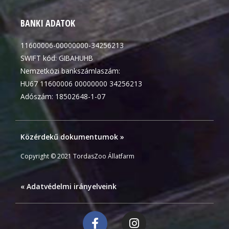
BANKI ADATOK
11600006-00000000-34256213
SWIFT kód: GIBAHUHB
Nemzetközi bankszámlaszám:
HU67 11600006 00000000 34256213
Adószám: 18502648-1-07
Közérdekű dokumentumok »
Copyright © 2021 TordasZoo Állatfarm
« Adatvédelmi irányelveink
F
I
a
n