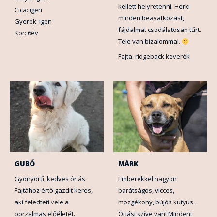
kellett helyretenni. Herki
Cica: igen
minden beavatkozást,
Gyerek: igen
fájdalmat csodálatosan tűrt.
Kor: 6év
Tele van bizalommal.
Fajta: ridgeback keverék
GUBÓ
MÁRK
Gyönyörű, kedves óriás.
Emberekkel nagyon
Fajtához értő gazdit keres,
barátságos, vicces,
aki feledteti vele a
mozgékony, bújós kutyus.
borzalmas előéletét.
Óriási szíve van! Mindent