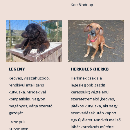
Kor: 8 hónap
LEGÉNY
HERKULES (HERKI)
Kedves, visszahúzódó,
Herkinek csakis a
rendkívül intelligens
legeslegjobb gazdit
kutyuska. Mindekivel
keressük!:) végtelenül
kompatibilis. Nagyon
szeretetreméltó ,kedves,
magányos, várja szerető
játékos kutyuska, aki nagy
gazdiját.
szenvedések után kapott
egy új életet. Mindkét mellső
Fajta: puli
lábát korrekciós műtéttel
KUtya: igen