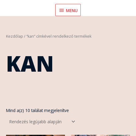
Skip
MENU
MENU
to
content
Sorted
Kezdőlap
/ “kan” címkével rendelkező termékek
by
latest
KAN
Mind a(z) 10 találat megjelenítve