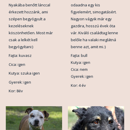
Nyakába benőtt lánccal
odaadna egy kis
érkezett hozzánk, ami
figyelemért, simogatásért.
szépen begyógyult a
Nagyon vágyik már egy
kezeléseknek
gazdira, hosszú évek óta
köszönhetően. Most már
vár. Kiváló családtag lenne
csak a lelkét kell
belőle ha valaki meglátná
begyógyítani:)
benne azt, amit mi.:)
Fajta: kuvasz
Fajta: bull
Kutya: igen
Cica: igen
Cica: nem
Kutya: szuka igen
Gyerek: igen
Gyerek: igen
Kor: 4 év
Kor: 8év