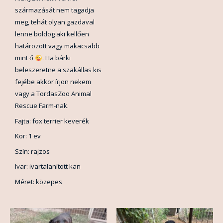
származását nem tagadja
meg, tehát olyan gazdaval
lenne boldog aki kellően
határozott vagy makacsabb
mint ő
. Ha bárki
beleszeretne a szakállas kis
fejébe akkor írjon nekem
vagy a TordasZoo Animal
Rescue Farm-nak.
Fajta: fox terrier keverék
Kor: 1 ev
Szín: rajzos
Ivar: ivartalanított kan
Méret: közepes