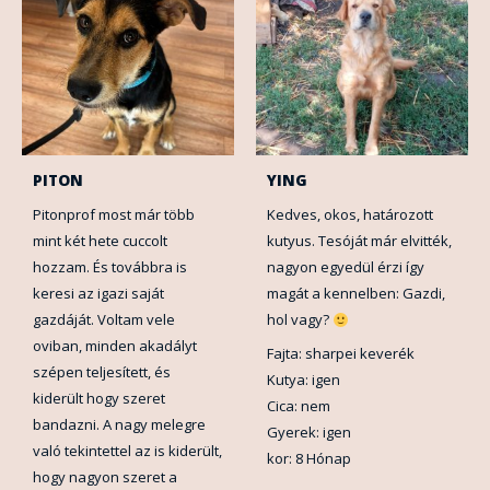
PITON
YING
Pitonprof most már több
Kedves, okos, határozott
mint két hete cuccolt
kutyus. Tesóját már elvitték,
hozzam. És továbbra is
nagyon egyedül érzi így
keresi az igazi saját
magát a kennelben: Gazdi,
gazdáját. Voltam vele
hol vagy?
oviban, minden akadályt
Fajta: sharpei keverék
szépen teljesített, és
Kutya: igen
kiderült hogy szeret
Cica: nem
bandazni. A nagy melegre
Gyerek: igen
való tekintettel az is kiderült,
kor: 8 Hónap
hogy nagyon szeret a