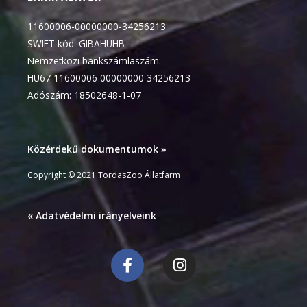
11600006-00000000-34256213
SWIFT kód: GIBAHUHB
Nemzetközi bankszámlaszám:
HU67 11600006 00000000 34256213
Adószám: 18502648-1-07
Közérdekű dokumentumok »
Copyright © 2021 TordasZoo Állatfarm
« Adatvédelmi irányelveink
F
I
a
n
c
s
e
t