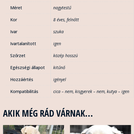
Méret
nagytestű
Kor
8 éves
,
felnőtt
Ivar
szuka
Ivartalanított
igen
Szőrzet
közép hosszú
Egészségi állapot
kitűnő
Hozzáértés
igényel
Kompatibilitás
cica – nem
,
kisgyerek – nem
,
kutya – igen
AKIK MÉG RÁD VÁRNAK...