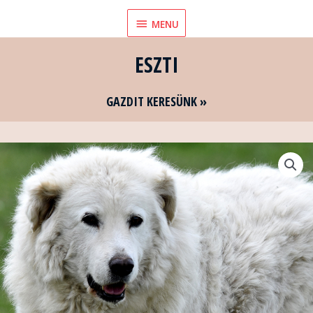
Skip
MENU
MENU
to
content
ESZTI
GAZDIT KERESÜNK »