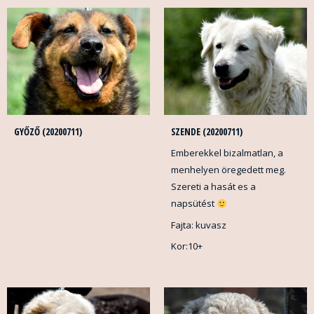
GYŐZŐ (20200711)
SZENDE (20200711)
Emberekkel bizalmatlan, a
menhelyen öregedett meg.
Szereti a hasát es a
napsütést
Fajta: kuvasz
Kor:10+