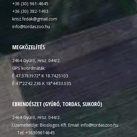
+36 (30) 961-4645
+36 (30) 382-1493
krisz.fedak@gmail.com
info@tordaszoo.hu
MEGKÖZELÍTÉS
2464 Gyúró, Hrsz. 044/2.
GPS koordináták:
É 47.3783972° K 18.7425103
É 47°22’42.236 K 18°44’33.035
EBRENDÉSZET (GYÚRÓ, TORDAS, SUKORÓ)
2464 Gyúró, Hrsz. 044/2.
Üzemeltetője: Bioslogos Kft. Email: info@tordaszoo.hu
Tel: +36309614645