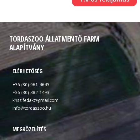
TORDASZOO ÁLLATMENTŐ FARM
ALAPÍTVÁNY
ELÉRHETŐSÉG
+36 (30) 961-4645
+36 (30) 382-1493
krisz.fedak@gmail.com
info@tordaszoo.hu
MEGKÖZELÍTÉS