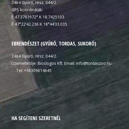
2464 Gyúró, Hrsz. 044/2.
GPS koordináták:
É 47.3783972° K 18.7425103
É 47°22’42.236 K 18°44’33.035
EBRENDÉSZET (GYÚRÓ, TORDAS, SUKORÓ)
2464 Gyúró, Hrsz. 044/2.
Üzemeltetője: Bioslogos Kft. Email: info@tordaszoo.hu
Tel: +36309614645
HA SEGÍTENI SZERETNÉL