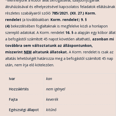
*Menhelyünk a kóbor állat befogásával, tulajdonjogának
átruházásával és elhelyezésével kapcsolatos feladatok ellátásának
részletes szabályairól szóló
785/2021. (XII. 27.) Korm.
rendelet
(a továbbiakban:
Korm. rendelet
)
9. §
(4)
bekezdésében foglaltaknak is megfelelve közli a honlapon
szereplő adatokat. A Korm. rendelet
16. §
-a alapján egy kóbor állat
a befogástól számított 45 napot követően altatható,
azonban mi
továbbra sem változtatunk az álláspontunkon,
miszerint
NEM
altatunk állatokat.
A Korm. rendelet is csak az
altatás lehetőségét határozza meg a befogástól számított 45 nap
után, nem írja elő kötelezően.
Ivar
kan
Hozzáértés
nem igényel
Fajta
keverék
Egészségi állapot
kitűnő