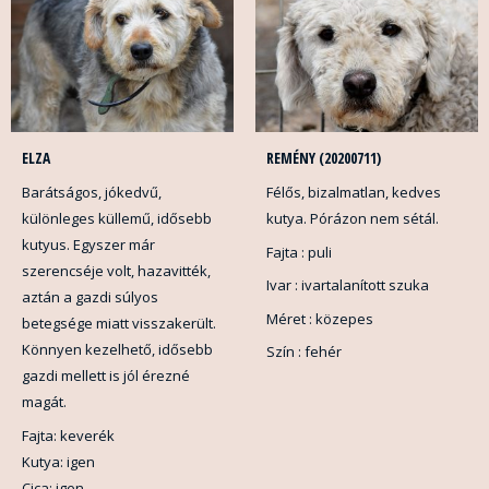
ELZA
REMÉNY (20200711)
Barátságos, jókedvű,
Félős, bizalmatlan, kedves
különleges küllemű, idősebb
kutya. Pórázon nem sétál.
kutyus. Egyszer már
Fajta : puli
szerencséje volt, hazavitték,
Ivar : ivartalanított szuka
aztán a gazdi súlyos
Méret : közepes
betegsége miatt visszakerült.
Könnyen kezelhető, idősebb
Szín : fehér
gazdi mellett is jól érezné
magát.
Fajta: keverék
Kutya: igen
Cica: igen