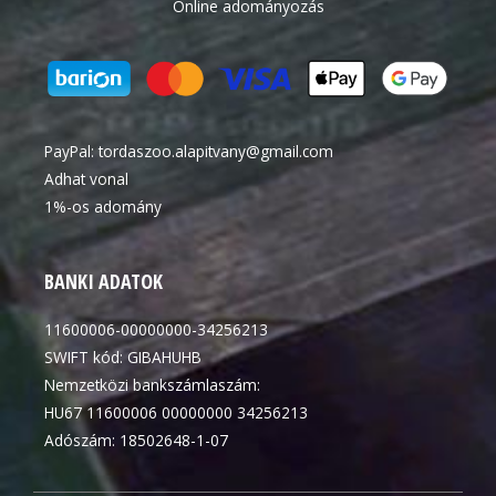
Online adományozás
PayPal:
tordaszoo.alapitvany@gmail.com
Adhat vonal
1%-os adomány
BANKI ADATOK
11600006-00000000-34256213
SWIFT kód: GIBAHUHB
Nemzetközi bankszámlaszám:
HU67 11600006 00000000 34256213
Adószám: 18502648-1-07