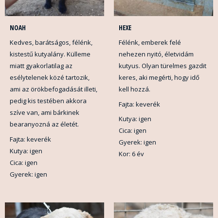
NOAH
HEXE
Kedves, barátságos, félénk,
Félénk, emberek felé
kistestű kutyalány. Külleme
nehezen nyitó, életvidám
miatt gyakorlatilag az
kutyus. Olyan türelmes gazdit
esélytelenek közé tartozik,
keres, aki megérti, hogy idő
ami az örökbefogadását illeti,
kell hozzá.
pedig kis testében akkora
Fajta: keverék
szíve van, ami bárkinek
Kutya: igen
bearanyozná az életét.
Cica: igen
Fajta: keverék
Gyerek: igen
Kutya: igen
Kor: 6 év
Cica: igen
Gyerek: igen