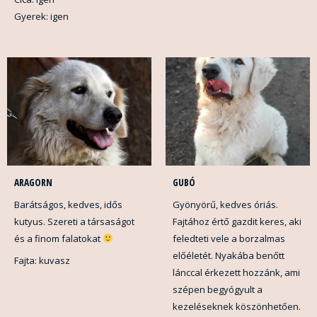
Gyerek: igen
ARAGORN
GUBÓ
Barátságos, kedves, idős
Gyönyörű, kedves óriás.
kutyus. Szereti a társaságot
Fajtához értő gazdit keres, aki
és a finom falatokat
feledteti vele a borzalmas
előéletét. Nyakába benőtt
Fajta: kuvasz
lánccal érkezett hozzánk, ami
szépen begyógyult a
kezeléseknek köszönhetően.