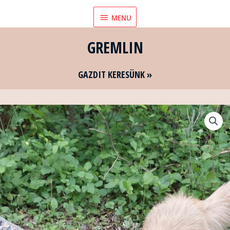
Skip
MENU
MENU
to
content
GREMLIN
GAZDIT KERESÜNK »