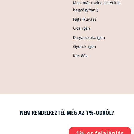
Most már csak a lelkét kell
begyógyítani:)
Fajta: kuvasz
Cica: igen
Kutya: szuka igen
Gyerek: igen
Kor: 8év
NEM RENDELKEZTÉL MÉG AZ 1%-ODRÓL?
1%-os felajánlás