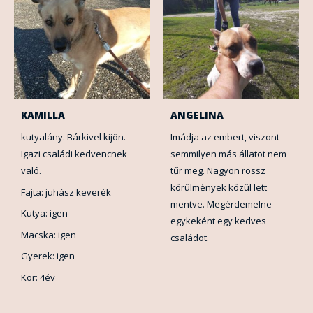
KAMILLA
ANGELINA
kutyalány. Bárkivel kijön.
Imádja az embert, viszont
Igazi családi kedvencnek
semmilyen más állatot nem
való.
tűr meg. Nagyon rossz
körülmények közül lett
Fajta: juhász keverék
mentve. Megérdemelne
Kutya: igen
egykeként egy kedves
Macska: igen
családot.
Gyerek: igen
Kor: 4év