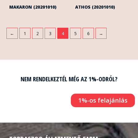
MAKARON (20201010)
ATHOS (20201010)
←
1
2
3
4
5
6
→
NEM RENDELKEZTÉL MÉG AZ 1%-ODRÓL?
1%-os felajánlás