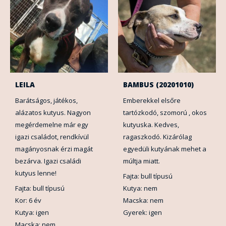
LEILA
BAMBUS (20201010)
Barátságos, játékos,
Emberekkel elsőre
alázatos kutyus. Nagyon
tartózkodó, szomorú , okos
megérdemelne már egy
kutyuska. Kedves,
igazi családot, rendkívül
ragaszkodó. Kizárólag
magányosnak érzi magát
egyedüli kutyának mehet a
bezárva. Igazi családi
múltja miatt.
kutyus lenne!
Fajta: bull típusú
Fajta: bull típusú
Kutya: nem
Kor: 6 év
Macska: nem
Kutya: igen
Gyerek: igen
Macska: nem