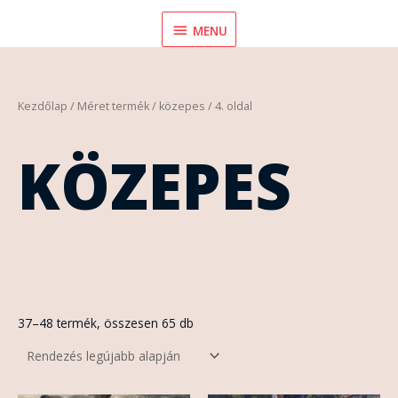
Skip
MENU
MENU
to
content
Sorted
Kezdőlap
/ Méret termék /
közepes
/ 4. oldal
by
latest
KÖZEPES
37–48 termék, összesen 65 db