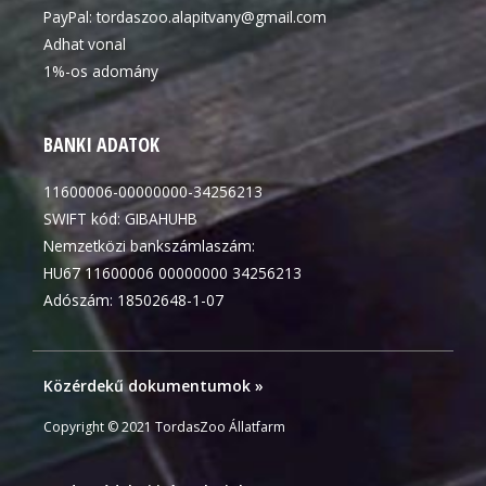
PayPal:
tordaszoo.alapitvany@gmail.com
Adhat vonal
1%-os adomány
BANKI ADATOK
11600006-00000000-34256213
SWIFT kód: GIBAHUHB
Nemzetközi bankszámlaszám:
HU67 11600006 00000000 34256213
Adószám: 18502648-1-07
Közérdekű dokumentumok »
Copyright © 2021 TordasZoo Állatfarm