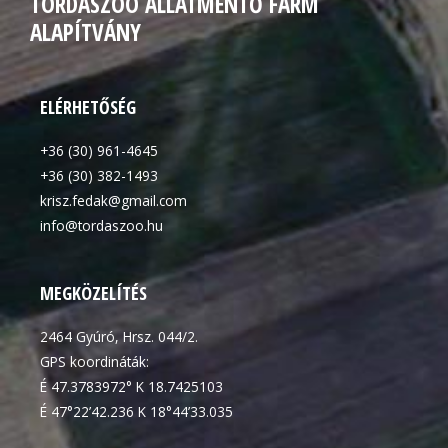
TORDASZOO ÁLLATMENTŐ FARM
ALAPÍTVÁNY
ELÉRHETŐSÉG
+36 (30) 961-4645
+36 (30) 382-1493
krisz.fedak@gmail.com
info@tordaszoo.hu
MEGKÖZELÍTÉS
2464 Gyúró, Hrsz. 044/2.
GPS koordináták:
É 47.3783972° K 18.7425103
É 47°22’42.236 K 18°44’33.035