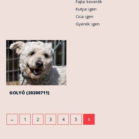
Fajta: keverék
Kutya: igen
Cica: igen
Gyerek: igen
GOLYÓ (20200711)
←
1
2
3
4
5
6