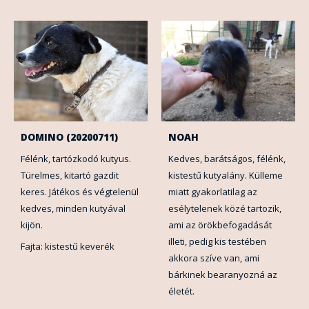
DOMINO (20200711)
NOAH
Félénk, tartózkodó kutyus.
Kedves, barátságos, félénk,
Türelmes, kitartó gazdit
kistestű kutyalány. Külleme
keres. Játékos és végtelenül
miatt gyakorlatilag az
kedves, minden kutyával
esélytelenek közé tartozik,
kijön.
ami az örökbefogadását
illeti, pedig kis testében
Fajta: kistestű keverék
akkora szíve van, ami
bárkinek bearanyozná az
életét.