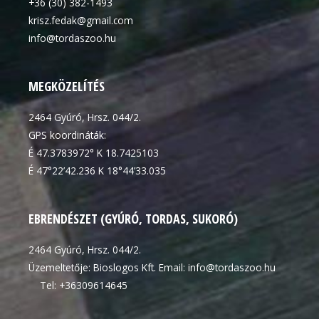
+36 (30) 382-1493
krisz.fedak@gmail.com
info@tordaszoo.hu
MEGKÖZELÍTÉS
2464 Gyúró, Hrsz. 044/2.
GPS koordináták:
É 47.3783972° K 18.7425103
É 47°22’42.236 K 18°44’33.035
EBRENDÉSZET (GYÚRÓ, TORDAS, SUKORÓ)
2464 Gyúró, Hrsz. 044/2.
Üzemeltetője: Bioslogos Kft. Email: info@tordaszoo.hu
Tel: +36309614645