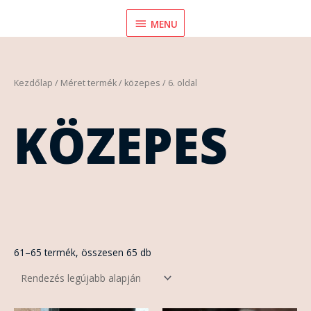
Skip
MENU
MENU
to
content
Sorted
Kezdőlap
/ Méret termék /
közepes
/ 6. oldal
by
latest
KÖZEPES
61–65 termék, összesen 65 db