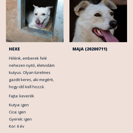
HEXE
MAJA (20200711)
Félénk, emberek felé
nehezen nyitó, életvidám
kutyus. Olyan türelmes
gazdit keres, aki megérti,
hogy idő kell hozzá.
Fajta: keverék
Kutya: igen
Cica: igen
Gyerek: igen
Kor: 6 év