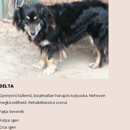
DELTA
Gyönyörű küllemű, bizalmatlan harapós kutyuska. Nehezen
megközelíthető. Rehabilitációra szorul.
Fajta: keverék
Kutya: igen
Cica: igen