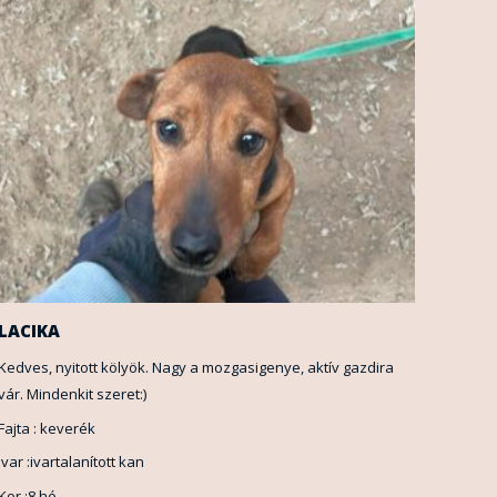
LACIKA
Kedves, nyitott kölyök. Nagy a mozgasigenye, aktív gazdira
vár. Mindenkit szeret:)
Fajta : keverék
Ivar :ivartalanított kan
Kor :8 hó