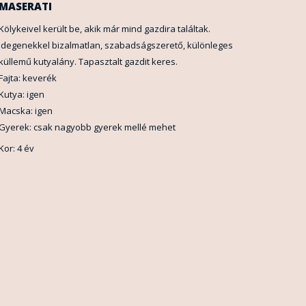
MASERATI
Kölykeivel került be, akik már mind gazdira találtak.
Idegenekkel bizalmatlan, szabadságszerető, különleges
küllemű kutyalány. Tapasztalt gazdit keres.
Fajta: keverék
Kutya: igen
Macska: igen
Gyerek: csak nagyobb gyerek mellé mehet
Kor: 4 év