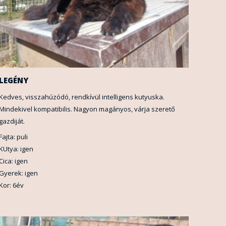
LEGÉNY
Kedves, visszahúzódó, rendkívül intelligens kutyuska.
Mindekivel kompatibilis. Nagyon magányos, várja szerető
gazdiját.
Fajta: puli
KUtya: igen
Cica: igen
Gyerek: igen
Kor: 6év