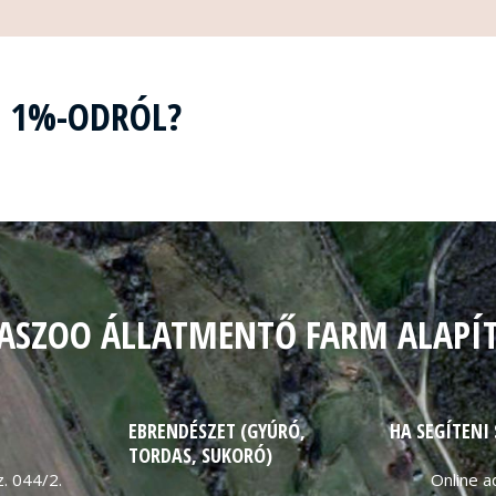
Z 1%-ODRÓL?
ASZOO ÁLLATMENTŐ FARM ALAPÍ
EBRENDÉSZET (GYÚRÓ,
HA SEGÍTENI
TORDAS, SUKORÓ)
. 044/2.
Online 