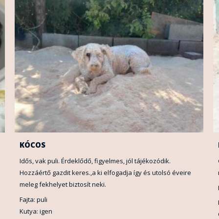
KÓCOS
Idős, vak puli. Érdeklődő, figyelmes, jól tájékozódik.
Hozzáértő gazdit keres.,a ki elfogadja így és utolsó éveire
meleg fekhelyet biztosít neki.
Fajta: puli
Kutya: igen