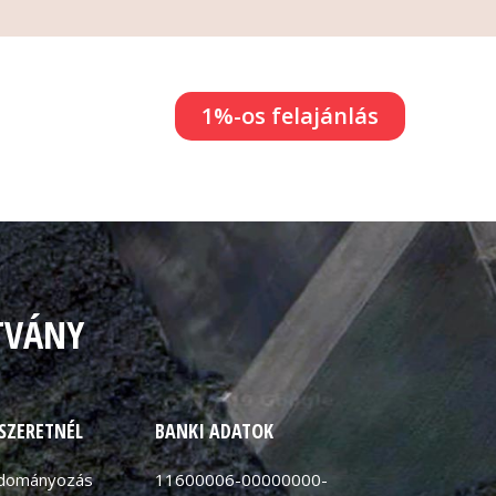
1%-os felajánlás
TVÁNY
 SZERETNÉL
BANKI ADATOK
adományozás
11600006-00000000-