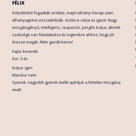
FÉLIX
Kölyökként fogadták örökbe, majd néhány hónap után
elhanyagolva visszadobták. Azóta is várja az igazit. Nagy
mozgásigényű, intelligens, csupaszív, pörgős kutya, akinek
szüksége van feladatokra és ingerekre ahhoz, hogy jól
érezze magát. Aktív gazdit keres!
Fajta: keverék
Kor: 3 év
Kutya: igen
Macska: nem
Gyerek: nagyobb gyerek mellé ajánljuk a hirtelen mozgása
miatt