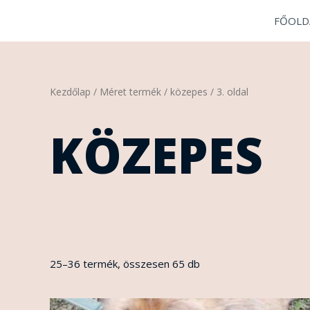
Skip
FŐOLD
to
content
Sorted
Kezdőlap
/ Méret termék /
közepes
/ 3. oldal
by
latest
KÖZEPES
25–36 termék, összesen 65 db