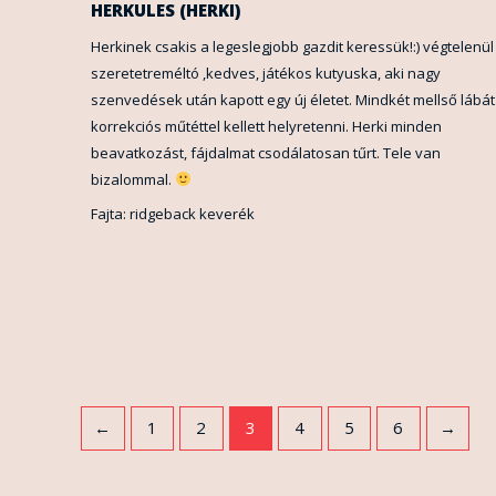
HERKULES (HERKI)
Herkinek csakis a legeslegjobb gazdit keressük!:) végtelenül
szeretetreméltó ,kedves, játékos kutyuska, aki nagy
szenvedések után kapott egy új életet. Mindkét mellső lábát
korrekciós műtéttel kellett helyretenni. Herki minden
beavatkozást, fájdalmat csodálatosan tűrt. Tele van
bizalommal.
Fajta: ridgeback keverék
←
1
2
3
4
5
6
→