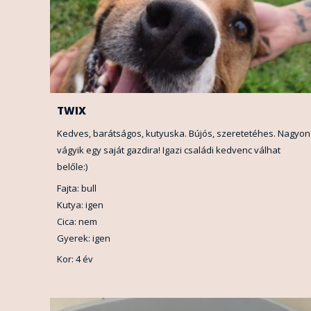
TWIX
Kedves, barátságos, kutyuska. Bújós, szeretetéhes. Nagyon
vágyik egy saját gazdira! Igazi családi kedvenc válhat
belőle:)
Fajta: bull
Kutya: igen
Cica: nem
Gyerek: igen
Kor: 4 év